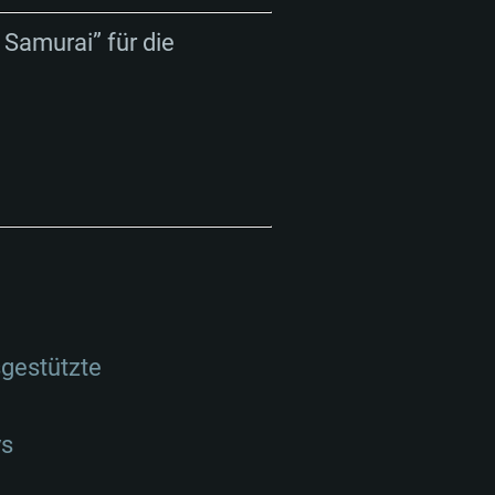
Samurai” für die
sgestützte
ys