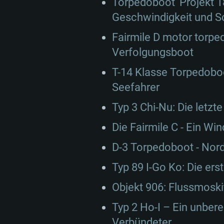
Torpedoboot ‘Projekt 1
Geschwindigkeit und S
Fairmile D motor torpe
Verfolgungsboot
T-14 Klasse Torpedoboo
Seefahrer
Typ 3 Chi-Nu: Die letzt
Die Fairmile C - Ein Wi
D-3 Torpedoboot - Nord
Typ 89 I-Go Ko: Die ers
Objekt 906: Flussmoski
Typ 2 Ho-I – Ein unber
Verbündeter