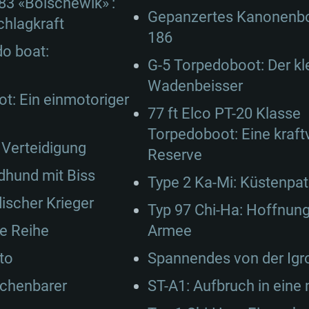
83 «Bolschewik»’:
Gepanzertes Kanonenbo
chlagkraft
186
do boat:
G-5 Torpedoboot: Der kl
Wadenbeisser
t: Ein einmotoriger
77 ft Elco PT-20 Klasse
Torpedoboot: Eine kraft
e Verteidigung
Reserve
ndhund mit Biss
Type 2 Ka-Mi: Küstenpatr
ischer Krieger
Typ 97 Chi-Ha: Hoffnung
te Reihe
Armee
to
Spannendes von der Igr
echenbarer
ST-A1: Aufbruch in eine