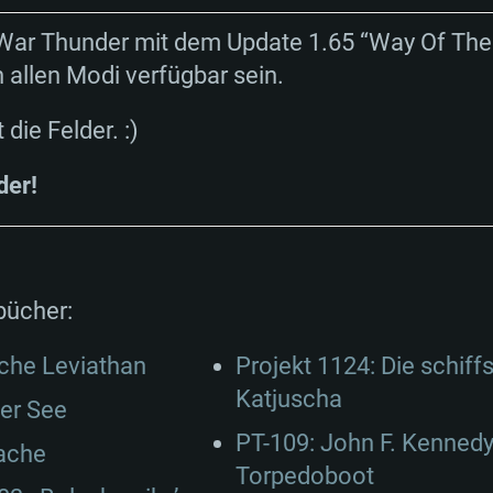
n War Thunder mit dem Update 1.65 “Way Of The 
 allen Modi verfügbar sein.
 die Felder. :)
der!
bücher:
sche Leviathan
Projekt 1124: Die schiff
Katjuscha
der See
PT-109: John F. Kenned
ache
Torpedoboot