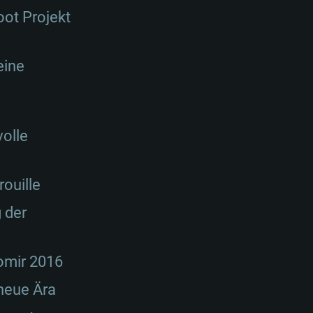
ot Projekt
eine
volle
ouille
 der
omir 2016
 neue Ära