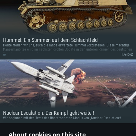
Hummel: Ein Summen auf dem Schlachtfeld
Heute freuen wir uns, euch die lange erwartete Hummel vorzustellen! Diese mächtige
Panzerhaubitze wird im nächsten großen Update in den unteren Rängen des deutschen
Forschungsbaums erscheinen.
1
8 Juni 2026
Nuclear Escalation: Der Kampf geht weiter!
Wir beginnen mit den Tests des überarbeiteten Modus von „Nuclear Escalation“!
2
8 Juni 2026
About cookies on this site