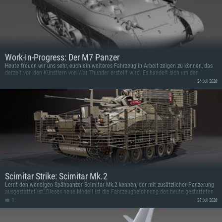
Work-In-Progress: Der M7 Panzer
Heute freuen wir uns sehr, euch ein weiteres Fahrzeug in Arbeit zeigen zu können, das
derzeit von den Künstlern von War Thunder erstellt wird. Es handelt sich um den
amerikanischen mittleren Panzer M7, ein Projekt, das parallel zum Sherman entwickelt
24 Juli 2026
wurde.
Scimitar Strike: Scimitar Mk.2
Lernt den wendigen Spähpanzer Scimitar Mk.2 kennen, der mit zusätzlicher Panzerung
ausgestattet ist. Dieses neue Modell ist die Fahrzeugbelohnung des heute gestarteten
Events „Scimitar Strike“!
3
23 Juli 2026