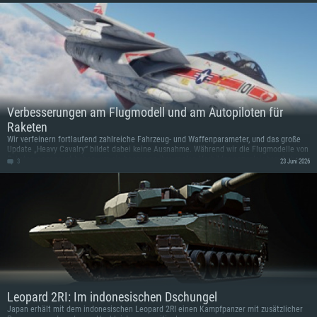
Verbesserungen am Flugmodell und am Autopiloten für
Raketen
Wir verfeinern fortlaufend zahlreiche Fahrzeug- und Waffenparameter, und das große
Update „Heavy Cavalry“ bildet dabei keine Ausnahme. Während wir die Flugmodelle von
Raketen angepasst haben, um sie besser an ihre realen Vorbilder anzugleichen, haben
3
23 Juni 2026
wir neue Raketenmechaniken eingeführt, die wir euch gerne vorstellen möchten!
Leopard 2RI: Im indonesischen Dschungel
Japan erhält mit dem indonesischen Leopard 2RI einen Kampfpanzer mit zusätzlicher