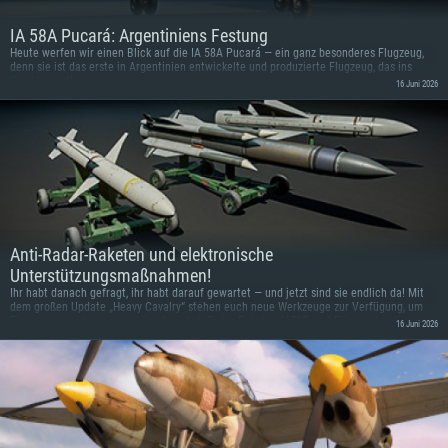
IA 58A Pucará: Argentiniens Festung
Heute werfen wir einen Blick auf die IA 58A Pucará — ein ganz besonderes Flugzeug,
denn sie ist das erste in Argentinien entwickelte und produzierte Flugzeug, das ins
Spiel kommt!
16 Juni 2026
Anti-Radar-Raketen und elektronische
Unterstützungsmaßnahmen!
Ihr habt danach gefragt, ihr habt darauf gewartet — und jetzt sind sie endlich da! Mit
dem großen Update „Heavy Cavalry“ stehen euch neue Werkzeuge zur Verfügung, um
Flugabwehrsysteme zu bekämpfen: Anti-Radar-Raketen (ARM) und Fähigkeiten für
16 Juni 2026
elektronische Unterstützungsmaßnahmen (ESM). Da im Spiel immer neue Bedrohungen
hinzukommen, gewinnt diese Art von Bewaffnung zunehmend an Bedeutung. Neue
Flugabwehrraketensysteme wurden hinzugefügt, und um diese auszuschalten, braucht
es neue Werkzeuge für diese Aufgabe. Außerdem kommt ihr in Nuclear Escalation
schlicht nicht ohne Anti-Radar-Raketen aus! Werfen wir einen Blick darauf, was sie sind
und wie sie funktionieren.