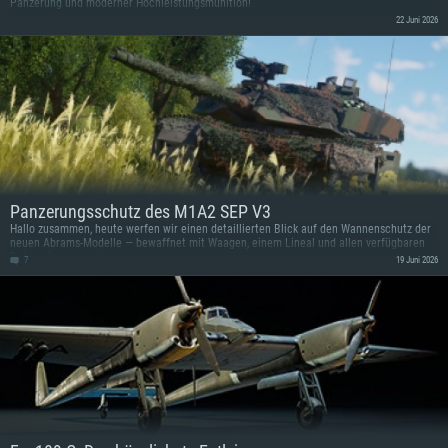
Panzerung und moderner Hochleistungsmunition!
22 Juni 2026
Panzerungsschutz des M1A2 SEP V3
Hallo zusammen, heute werfen wir einen detaillierten Blick auf den Wannenschutz der
neuen Abrams-Modelle — bewaffnet mit Waagen, einem Lineal und allen verfügbaren
Daten, die uns vorliegen.
7
19 Juni 2026
SYSTEMANFORDERUNGEN
Für PC
Für MAC
Für Linux
Mindestanforderungen
Mindestanforderungen
Mindestanforderungen