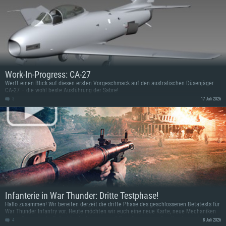
Work-In-Progress: CA-27
Werft einen Blick auf diesen ersten Vorgeschmack auf den australischen Düsenjäger
CA-27 – die wohl beste Ausführung der Sabre!
5
17 Juli 2026
Infanterie in War Thunder: Dritte Testphase!
Hallo zusammen! Wir bereiten derzeit die dritte Phase des geschlossenen Betatests für
War Thunder Infantry vor. Heute möchten wir euch eine neue Karte, neue Mechaniken
für groß angelegte Gefechte, Änderungen auf Grundlage eures Feedbacks sowie
4
8 Juli 2026
zahlreiche Verbesserungen am Gameplay vorstellen.