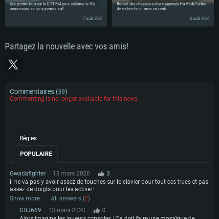
Une promotion sur le G.91 R/4 pour célébrer le 70e
Retrait des chasseurs-chars japonais Ho-Ri de l'arbre
anniversaire de son premier vol!
de recherche et mise en vente
7 août 2026
6 août 2026
Partagez la nouvelle avec vos amis!
Commentaires (
)
39
Commenting is no longer available for this news
Règles
POPULAIRE
Gwadafighter
13 mars 2020
3
il ne va pas y avoir assez de touches sur le clavier pour tout ces trucs et pas
assez de doigts pour les activer!
Show more
All answers (
2
)
GDJ669
13 mars 2020
0
Alors imagine les joueurs consoles ! Ça doit faire une mosaïque de