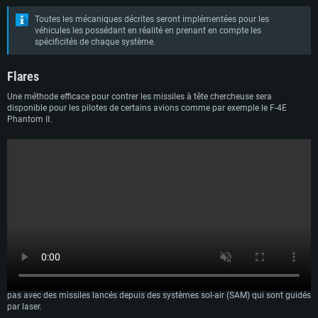
Toutes les mécaniques décrites seront implémentées pour les
véhicules les possédant en réalité en prenant en compte les
spécificités de chaque système.
Flares
Une méthode efficace pour contrer les missiles à tête chercheuse sera
disponible pour les pilotes de certains avions comme par exemple le F-4E
Phantom II.
Lancer des leurres permettra de diriger la plupart des missiles air-air dans la
mauvaise direction, mais n’oubliez pas qu’une telle mécanique ne fonctionnera
pas avec des missiles lancés depuis des systèmes sol-air (SAM) qui sont guidés
par laser.