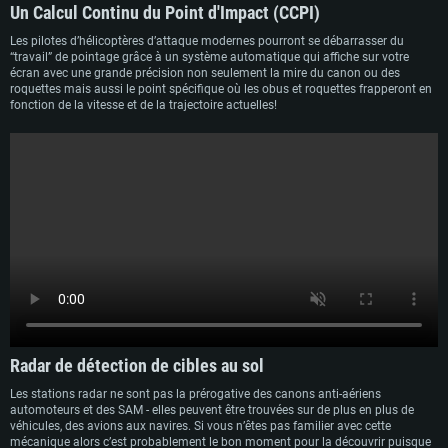
Un Calcul Continu du Point d'Impact (CCPI)
Les pilotes d’hélicoptères d’attaque modernes pourront se débarrasser du
“travail” de pointage grâce à un système automatique qui affiche sur votre
écran avec une grande précision non seulement la mire du canon ou des
roquettes mais aussi le point spécifique où les obus et roquettes frapperont en
fonction de la vitesse et de la trajectoire actuelles!
Pour les pilotes d’avions, ce système de conduite de tir vous permettra de
calculer le point d’impact d’une bombe et de l’afficher sur votre écran.
Radar de détection de cibles au sol
Les stations radar ne sont pas la prérogative des canons anti-aériens
automoteurs et des SAM - elles peuvent être trouvées sur de plus en plus de
véhicules, des avions aux navires. Si vous n’êtes pas familier avec cette
mécanique alors c’est probablement le bon moment pour la découvrir puisque