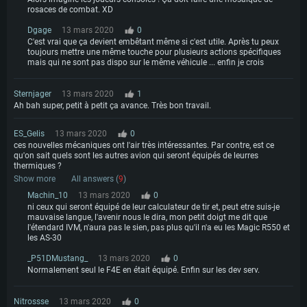
rosaces de combat. XD
Dgage
13 mars 2020
0
C'est vrai que ça devient embêtant même si c'est utile. Après tu peux
toujours mettre une même touche pour plusieurs actions spécifiques
mais qui ne sont pas dispo sur le même véhicule ... enfin je crois
Sternjager
13 mars 2020
1
Ah bah super, petit à petit ça avance. Très bon travail.
ES_Gelis
13 mars 2020
0
ces nouvelles mécaniques ont l'air très intéressantes. Par contre, est ce
qu'on sait quels sont les autres avion qui seront équipés de leurres
thermiques ?
Show more
All answers (
9
)
Machin_10
13 mars 2020
0
ni ceux qui seront équipé de leur calculateur de tir et, peut etre suis-je
mauvaise langue, l'avenir nous le dira, mon petit doigt me dit que
l'étendard IVM, n'aura pas le sien, pas plus qu'il n'a eu les Magic R550 et
les AS-30
_P51DMustang_
13 mars 2020
0
Normalement seul le F4E en était équipé. Enfin sur les dev serv.
Nitrossse
13 mars 2020
0