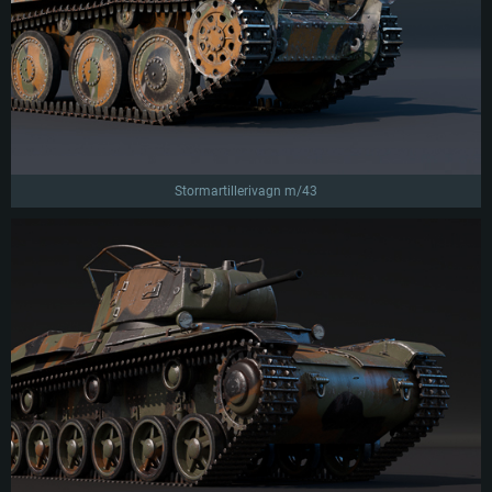
Stormartillerivagn m/43