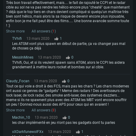
Très bon travail effectivement, mais.... le fait de rajouté le CCPI et le radar
cible au sol ne va pas rendre les hélico encore plus "cheaté" que maintenant
? déjà que le top tiers en chars devient compliqué si quelqu'un maîtrise très
bien sont hélico, mais alors la sa risque de devenir encore plus injouable,
enfin bon je me fait peut être des films..... Une bonne avancée somme toute
! :)
Show more
All answers (
1
)
TVhifi
13 mars 2020
1
Les ATGM vont plus spawn en début de partie, ça va changer pas mal
de choses ça déjà
MessInMines
13 mars 2020
0
TVhifi, Oui, et si ils veulent spawn sans ATGM, alors le CCPI les aidera
grandement à mettre leurs rocket et bombes sur al cible.
Claudy_Focan
13 mars 2020
0
Tout ce qui vole a droit à des FCS, mais pas les chars ? Les chars modernes
ont aussi ce genres de "gadgets" ! Meme des radars ! Des avertisseurs de
lock laser, de lock radar, des smoke anti-laser, des systemes dazzlers...
meme si ils ne spawnent plus avec des ATGM les MBT vont encore souffrir
un peu ! Donnez-nous aussi des APS pour ceux qui en avaient !
Show more
All answers (
8
)
Machin_10
13 mars 2020
0
les char implémenté en jeu n'ont pas les gadgets dont tu parles
xXDarkfunewolFXx
13 mars 2020
1