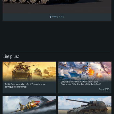
Pvrbv 551
Lire plus:
Obtenez le Oktyabrskaya Revolutsiya dans
Battle Pass saison 24 : «Do It Yourself» et sa
l'évènement " the Guardian of the Baltic Sea"!
boutique des Warbonds!
7 août 2026