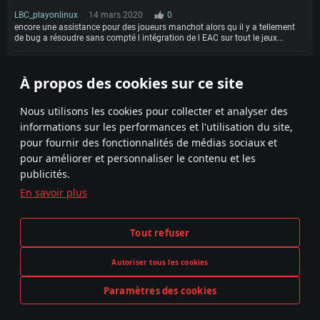
LBC_playonlinux
14 mars 2020
0
encore une assistance pour des joueurs manchot alors qu il y a tellement
de bug a résoudre sans compté l intégration de l EAC sur tout le jeux...
Deneb19
15 mars 2020
0
À propos des cookies sur ce site
ENFIN ! MERCI GAIJIN
1
Nous utilisons les cookies pour collecter et analyser des
informations sur les performances et l'utilisation du site,
pour fournir des fonctionnalités de médias sociaux et
pour améliorer et personnaliser le contenu et les
publicités.
En savoir plus
Termes et conditions
Paramètres relatifs aux cookies
Tout refuser
Conditions du service
Support client
Politique de confidentialité
Autoriser tous les cookies
Paramètres des cookies
La représentation d’une arme ou d’un véhicule réel dans ce jeu ne signifie pas la participation au développement du jeu,
JOUER MAINTENANT
le sponsoring ou à l’approbation de tout fabricant d’armes ou de véhicule.
© 2011—2026 Gaijin Games Kft. All trademarks, logos and brand names are the property of their respective owners.