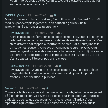
Machin_10, Je crois que les Abrams, Leopard 2 et Leclerc (entre autre)
sont équipé de tel système :/
RaDK015@live
13 mars 2020
0
Dans les avions de chasse moderne, l'endroit où le radar "regarde" peut être
modifié (par exemple regarder plus en haut ou à gauche). De tel
fonctionnalité pourront-elles apparaître ?
_P51DMustang_
14 mars 2020
0
Alors la gestion de l'élévation et du déplacement horizontal de l'antenne
radar est vachement complexe a modéliser de manière réaliste. Le cône
etant déformé par rapport a l'horizontal de face. Par ailleurs, une telle
utilisation est souvent, voire exclusivement, utile qu'en BVR (beyond
visual range) donc avec des missiles radar semi actifs (fox 1) ou a radar
actif fire and forget (fox 3). Pour la méta actuelle il n'y a pas d'utilité et
s'est se casser la t^te pour pas grand chose.
RaDK015@live
14 mars 2020
0
_P51DMustang_, À vrai dire je ne pensais pas au BVR mais plutôt un
moyen d'éviter les interférences liées au sol et de pouvoir spot des
avions qui sont beaucoup plus bas
Malko07
14 mars 2020
0
Comme la taille des cartes est toujours aussi ridicule, le haut niveau qui est
déjà un "tir au pigeon" va devenir de plus en plus injouable avec tous ces
gadgets. Je pense que beaucoup vont pleurer devant "l'ardoise" des
réparations qui contrairement à la bourse croit de façon exponentielle.