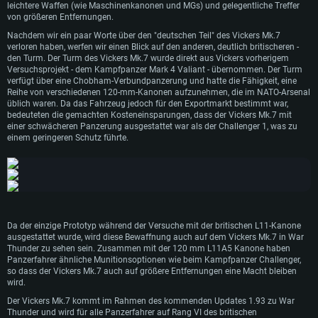
letztendlich zu einem weiteren gescheiterten Projekt wurde, fanden viele der
leichtere Waffen (wie Maschinenkanonen und MGs) und gelegentliche Treffer
während ihrer Entwicklung gewonnenen Erfahrungen Verwendung bei der
von größeren Entfernungen.
Entwicklung des weitaus erfolgreicheren Challenger 2.
Nachdem wir ein paar Worte über den "deutschen Teil" des Vickers Mk.7
verloren haben, werfen wir einen Blick auf den anderen, deutlich britischeren -
den Turm. Der Turm des Vickers Mk.7 wurde direkt aus Vickers vorherigem
Versuchsprojekt - dem Kampfpanzer Mark 4 Valiant - übernommen. Der Turm
verfügt über eine Chobham-Verbundpanzerung und hatte die Fähigkeit, eine
Reihe von verschiedenen 120-mm-Kanonen aufzunehmen, die im NATO-Arsenal
üblich waren. Da das Fahrzeug jedoch für den Exportmarkt bestimmt war,
bedeuteten die gemachten Kosteneinsparungen, dass der Vickers Mk.7 mit
einer schwächeren Panzerung ausgestattet war als der Challenger 1, was zu
einem geringeren Schutz führte.
Da der einzige Prototyp während der Versuche mit der britischen L11-Kanone
ausgestattet wurde, wird diese Bewaffnung auch auf dem Vickers Mk.7 in War
Thunder zu sehen sein. Zusammen mit der 120 mm L11A5 Kanone haben
Panzerfahrer ähnliche Munitionsoptionen wie beim Kampfpanzer Challenger,
so dass der Vickers Mk.7 auch auf größere Entfernungen eine Macht bleiben
wird.
Der Vickers Mk.7 kommt im Rahmen des kommenden Updates 1.93 zu War
Thunder und wird für alle Panzerfahrer auf Rang VI des britischen