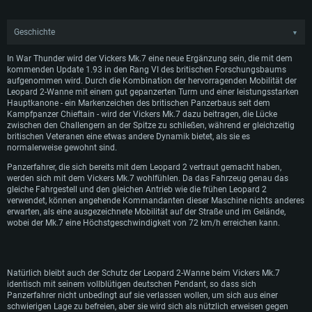
Geschichte
▼
Nach dem Scheitern des vorherigen Projekts Mk. 4 Valiant setzte Vickers die
In War Thunder wird der Vickers Mk.7 eine neue Ergänzung sein, die mit dem
Arbeit an seinem Design fort und war vom Erfolg überzeugt. Infolgedessen
kommenden Update 1.93 in den Rang VI des britischen Forschungsbaums
entwickelte Vickers den Panzer Mk.7 Ende der 80er Jahre auf der Grundlage des
aufgenommen wird. Durch die Kombination der hervorragenden Mobilität der
vorherigen Mk.4 und hoffte, dass er als möglicher Ersatz für den Challenger 1
Leopard 2-Wanne mit einem gut gepanzerten Turm und einer leistungsstarken
dienen würde. Der neue Mk.7 besaß den vorhandenen Turm des Mk.4, der
Hauptkanone - ein Markenzeichen des britischen Panzerbaus seit dem
jedoch auf einer Leopard 2-Wanne montiert war.
Kampfpanzer Chieftain - wird der Vickers Mk.7 dazu beitragen, die Lücke
Entgegen den Erwartungen beschafften die britischen Streitkräfte nicht den
zwischen den Challengern an der Spitze zu schließen, während er gleichzeitig
Mk.7, so dass sich der Fokus auf den Export verlagerte, ähnlich wie bei dem
britischen Veteranen eine etwas andere Dynamik bietet, als sie es
Mk.4 Valiant. Vickers entwickelte eine verbesserte Version des Fahrzeugs, die in
normalerweise gewohnt sind.
der Lage war, eine Vielzahl von verschiedenen 120-mm-Kanonen zu nutzen, um
Panzerfahrer, die sich bereits mit dem Leopard 2 vertraut gemacht haben,
ausländisches Interesse zu wecken. Die hohen Kosten für den Vickers Mk.7
werden sich mit dem Vickers Mk.7 wohlfühlen. Da das Fahrzeug genau das
erreichten jedoch nur das Gegenteil, da potenzielle ausländische Kunden an
gleiche Fahrgestell und den gleichen Antrieb wie die frühen Leopard 2
andere, wirtschaftlichere Entwürfe auf dem Markt verloren gingen.
verwendet, können angehende Kommandanten dieser Maschine nichts anderes
Darüber hinaus verhängte Deutschland Ende der 1980er Jahre ein Verbot des
erwarten, als eine ausgezeichnete Mobilität auf der Straße und im Gelände,
Verkaufs von Rüstungsgütern an Länder in instabilen Regionen, vor allem im
wobei der Mk.7 eine Höchstgeschwindigkeit von 72 km/h erreichen kann.
Nahen Osten. Vickers wurde daher daran gehindert den Mk.7 an den
vielversprechendsten Interessenten - die Vereinigten Arabischen Emirate - zu
verkaufen, da die Leopard-2-Wanne in Deutschland hergestellt wurde.
Aufgrund der hohen Produktionskosten, die zu einem geringen Interesse am
Natürlich bleibt auch der Schutz der Leopard 2-Wanne beim Vickers Mk.7
Fahrzeug und der Abhängigkeit von externen Faktoren im Ausland führten,
identisch mit seinem vollblütigen deutschen Pendant, so dass sich
wurde die Weiterentwicklung des Vickers Mk.7 offiziell gestoppt, wobei nur ein
Panzerfahrer nicht unbedingt auf sie verlassen wollen, um sich aus einer
einziger Prototyp für Testzwecke gebaut wurde. Obwohl der Vickers Mk.7 selbst
schwierigen Lage zu befreien, aber sie wird sich als nützlich erweisen gegen