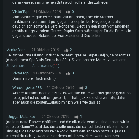
dann wäre ich mit meinen Brits auch vollständig zufrieden.
ViktorTop
21 Oktober 2019
0
Vom Stormer gab es ein paar Variantionen, aber die Stormer
funktioniert verdammt gut gegen helicopter, bei Flugzeugen dafür
deutlich schlechter als vergleichbares. Liegt an den nicht vorhandenen
annäherungs zündern. Traced Rapier Sam, wäre super für die Briten, ein
gegenstück zur Roland der Franzosen und Deutschen.
MenkoBeast
21 Oktober 2019
2
Deutsches Chassi und Britische Reparaturpreise. Super Gaijin, da macht es
ja noch mehr Spaß als Deutscher 30k+ Silverlions pro Match zu verlieren
Show more
All answers (
11
)
ViktorTop
21 Oktober 2019
0
Dann stirb einfach nicht :).
WreckingAres283
21 Oktober 2019
3
Als der Abrams noch die 60-70% winrate hatte war das ganze genauso
teuer, jetzt ist es halt umgekehrt, ihr habt jeztz die oberwinrate, dafür
aber auch die kosten....glaub mir ich weis wie das ist
_Jugga_Malarkey_
21 Oktober 2019
1
jaa lass neue Panzer einführen und die alten die veraltet sind lassen wir in
ruhe gel Gaijin?? egal das die challengers die schlechtesten mbts im spiel
sind egal das der Abrams keine konkurrenz den anderen mbts is. ja das
machst du richtig. wozu die anderen mit hochziehen wenn wir noch