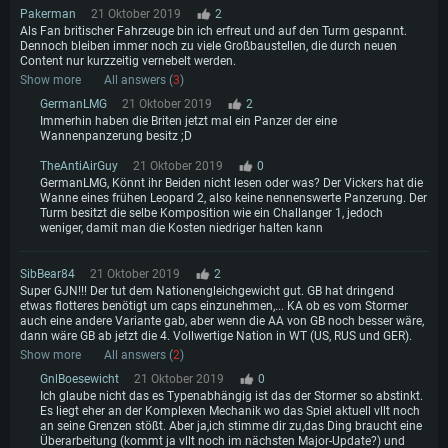
Pakerman
21 Oktober 2019
2
Als Fan britischer Fahrzeuge bin ich erfreut und auf den Turm gespannt.
Dennoch bleiben immer noch zu viele Großbaustellen, die durch neuen
Content nur kurzzeitig vernebelt werden.
Show more
All answers (
3
)
GermanLMG
21 Oktober 2019
2
Immerhin haben die Briten jetzt mal ein Panzer der eine
Wannenpanzerung besitz ;D
TheAntiAirGuy
21 Oktober 2019
0
GermanLMG, Könnt ihr Beiden nicht lesen oder was? Der Vickers hat die
Wanne eines frühen Leopard 2, also keine nennenswerte Panzerung. Der
Turm besitzt die selbe Komposition wie ein Challanger 1, jedoch
weniger, damit man die Kosten niedriger halten kann
SibBear84
21 Oktober 2019
2
Super GJN!!! Der tut dem Nationengleichgewicht gut. GB hat dringend
etwas flotteres benötigt um caps einzunehmen,... KA ob es vom Stormer
auch eine andere Variante gab, aber wenn die AA von GB noch besser wäre,
dann wäre GB ab jetzt die 4. Vollwertige Nation in WT (US, RUS und GER).
Show more
All answers (
2
)
GnlBoesewicht
21 Oktober 2019
0
Ich glaube nicht das es Typenabhängig ist das der Stormer so abstinkt.
Es liegt eher an der Komplexen Mechanik wo das Spiel aktuell vllt noch
an seine Grenzen stößt. Aber ja,ich stimme dir zu,das Ding braucht eine
Überarbeitung (kommt ja vllt noch im nächsten Major-Update?) und