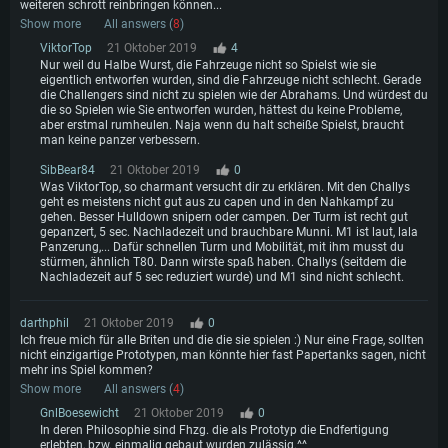
weiteren schrott reinbringen können...
Show more
All answers (
8
)
ViktorTop
21 Oktober 2019
4
Nur weil du Halbe Wurst, die Fahrzeuge nicht so Spielst wie sie
eigentlich entworfen wurden, sind die Fahrzeuge nicht schlecht. Gerade
die Challengers sind nicht zu spielen wie der Abrahams. Und würdest du
die so Spielen wie Sie entworfen wurden, hättest du keine Probleme,
aber erstmal rumheulen. Naja wenn du halt scheiße Spielst, braucht
man keine panzer verbessern.
SibBear84
21 Oktober 2019
0
Was ViktorTop, so charmant versucht dir zu erklären. Mit den Challys
geht es meistens nicht gut aus zu capen und in den Nahkampf zu
gehen. Besser Hulldown snipern oder campen. Der Turm ist recht gut
gepanzert, 5 sec. Nachladezeit und brauchbare Munni. M1 ist laut, lala
Panzerung,... Dafür schnellen Turm und Mobilität, mit ihm musst du
stürmen, ähnlich T80. Dann wirste spaß haben. Challys (seitdem die
Nachladezeit auf 5 sec reduziert wurde) und M1 sind nicht schlecht.
darthphil
21 Oktober 2019
0
Ich freue mich für alle Briten und die die sie spielen :) Nur eine Frage, sollten
nicht einzigartige Prototypen, man könnte hier fast Papertanks sagen, nicht
mehr ins Spiel kommen?
Show more
All answers (
4
)
GnlBoesewicht
21 Oktober 2019
0
In deren Philosophie sind Fhzg. die als Prototyp die Endfertigung
erlebten, bzw. einmalig gebaut wurden zulässig.^^