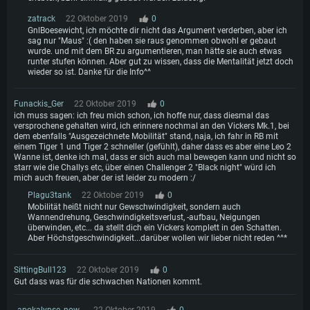
zatrack
22 Oktober 2019
0
GnlBoesewicht, ich möchte dir nicht das Argument verderben, aber ich
sag nur "Maus" :( den haben sie raus genommen obwohl er gebaut
wurde. und mit dem BR zu argumentieren, man hätte sie auch etwas
runter stufen können. Aber gut zu wissen, dass die Mentalität jetzt doch
wieder so ist. Danke für die Info^^
Funackis_Ger
22 Oktober 2019
0
ich muss sagen: ich freu mich schon, ich hoffe nur, dass diesmal das
versprochene gehalten wird, ich erinnere nochmal an den Vickers Mk.1, bei
dem ebenfalls "Ausgezeichnete Mobilität" stand, naja, ich fahr in RB mit
einem Tiger 1 und Tiger 2 schneller (gefühlt), daher dass es aber eine Leo 2
Wanne ist, denke ich mal, dass er sich auch mal bewegen kann und nicht so
starr wie die Challys etc, über einen Challenger 2 "Black night" würd ich
mich auch freuen, aber der ist leider zu modern :/
Plagu3tank
22 Oktober 2019
0
Mobilität heißt nicht nur Gewschwindigkeit, sondern auch
Wannendrehung, Geschwindigkeitsverlust, -aufbau, Neigungen
überwinden, etc... da stellt dich ein Vickers komplett in den Schatten.
Aber Höchstgeschwindigkeit...darüber wollen wir lieber nicht reden ^^*
SittingBull123
22 Oktober 2019
0
Gut dass was für die schwachen Nationen kommt.