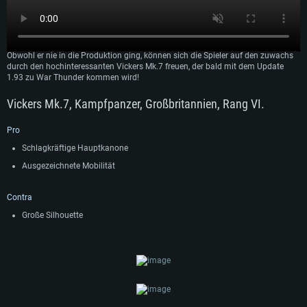
Der Vickers Mk.7 ist ein britischer Kampfpanzer, der in den 1980er Jahren als
möglicher Ersatz für den Challenger 1 und für den Export entwickelt wurde.
Obwohl er nie in die Produktion ging, können sich die Spieler auf den zuwachs
durch den hochinteressanten Vickers Mk.7 freuen, der bald mit dem Update
1.93 zu War Thunder kommen wird!
Vickers Mk.7, Kampfpanzer, Großbritannien, Rang VI.
Pro
Schlagkräftige Hauptkanone
Ausgezeichnete Mobilität
Contra
Große Silhouette