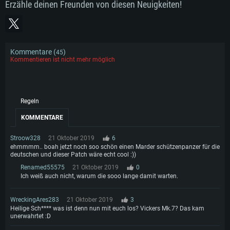
Festplatte: 21,5 GB (minimaler Client)
Erzähle deinen Freunden von diesen Neuigkeiten!
Netzwerk: Breitband-Internetverbindung
Festplatte: 21,5 GB (minimaler Client)
Festplatte: 21,5 GB (minimaler Client)
Empfohlen
Empfohlen
Empfohlen
Betriebssystem: Windows 10/11 (64bit)
Betriebssystem: Mac OS Big Sur 11.0 oder neuer
Prozessor: Intel Core i5 / Ryzen 5 3600 oder besser
Kommentare (
)
45
Betriebssystem: Ubuntu 20.04 64bit
Prozessor: Intel Core i7 (Intel Xeon Prozessoren werden nicht unterstützt)
Kommentieren ist nicht mehr möglich
Arbeitsspeicher: 16 GB und mehr
Prozessor: Intel Core i7
Arbeitsspeicher: 8 GB
DirectX 11 fähige Grafikkarte oder höher mit den neuesten Treibern: NVIDIA
Arbeitsspeicher: 16 GB
GeForce GTX 1060 oder höher / AMD Radeon RX 570 oder höher
Grafikkarte: Radeon Vega II oder höher mit Metal Support
Grafikkarte: NVIDIA 1060 mit den neuesten Treibern (nicht älter als 6
Netzwerk: Breitband-Internetverbindung
Netzwerk: Breitband-Internetverbindung
Regeln
Monate) / vergleichbare AMD (Radeon RX 570) mit den neuesten Treibern
(nicht älter als 6 Monate); mit Vulkan Support
Festplatte: 60,2 GB (Full Client)
Festplatte: 60,2 GB (Full Client)
KOMMENTARE
Netzwerk: Breitband-Internetverbindung
Festplatte: 60,2 GB (Full Client)
Stroow328
21 Oktober 2019
6
ehmmmm.. boah jetzt noch soo schön einen Marder schützenpanzer für die
deutschen und dieser Patch wäre echt cool :))
Renamed55575
21 Oktober 2019
0
Ich weiß auch nicht, warum die sooo lange damit warten.
WreckingAres283
21 Oktober 2019
3
Heilige Sch**** was ist denn nun mit euch los? Vickers Mk.7? Das kam
unerwahrtet :D