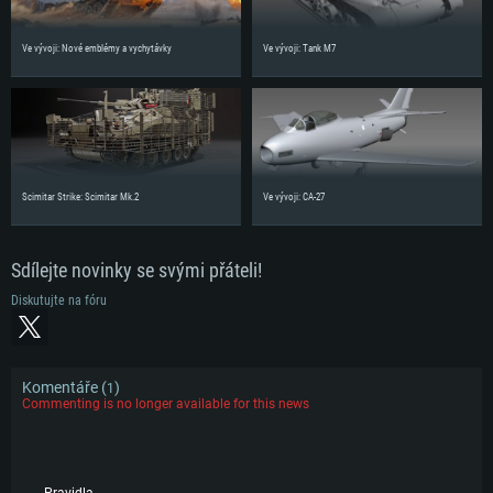
Ve vývoji: Nové emblémy a vychytávky
Ve vývoji: Tank M7
Scimitar Strike: Scimitar Mk.2
Ve vývoji: CA-27
Sdílejte novinky se svými přáteli!
Diskutujte na fóru
Komentáře (
)
1
Commenting is no longer available for this news