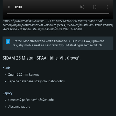
V polovině 90. let zahájila italská armáda program modernizace pro protiletadlové
vozidlo SIDAM 25 SPAA, který mu umožnil nést střely typu země-vzduch. Již v
rámci připravované aktualizace 1.91 se nový SIDAM 25 Mistral stane první
samohybným protiletadlovým vozidlem (SPAA) vybaveným střelami země-vzduch,
které bude k dispozici italským tankistům ve War Thunderu!
Krátce: Modernizovaná verze známého SIDAM 25 SPAA, upravená
tak, aby mohla nést až šest raket typu Mistral typu země-vzduch.
SIDAM 25 Mistral, SPAA, Itálie, VII. úroveň.
Klady
Známé 25mm kanóny
Tepelně naváděné střely dlouhého doletu
Zápory
Omezený počet naváděných střel
Absence radaru