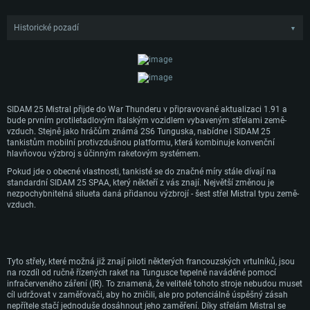
Historické pozadí
▼
Plány modernizace pro SIDAM 25 byly vypracovány na konci roku 1994, kdy
italští inženýři navrhli doplnění výzbroje o rakety Mistral země-vzduch s cílem
vylepšit schopnosti boje na větší vzdálenosti a bojové výkony celkově.
Střely měly být rozděleny mezi dvě odpalovací zařízení, přičemž každé z nich
mělo obsahovat tři střely. Vozidlo pak mohlo použít rakety proti cílům na
dlouhou vzdálenost, přičemž si zachovalo hlavňovou výzbroj pro střety na
SIDAM 25 Mistral přijde do War Thunderu v připravované aktualizaci 1.91 a
krátkou vzdálenost.
bude prvním protiletadlovým italským vozidlem vybaveným střelami země-
vzduch. Stejně jako hráčům známá 2S6 Tunguska, nabídne i SIDAM 25
Očekávalo se, že modernizace systémů SIDAM 25 s Mistral SAM bude zahájena
tankistům mobilní protivzdušnou platformu, která kombinuje konvenční
počátkem nového tisíciletí, spolu s některými dalšími možnými vylepšeními.
hlavňovou výzbroj s účinným raketovým systémem.
Pokud jde o obecné vlastnosti, tankisté se do značné míry stále dívají na
standardní SIDAM 25 SPAA, který někteří z vás znají. Největší změnou je
nezpochybnitelná silueta daná přidanou výzbrojí - šest střel Mistral typu země-
vzduch.
Tyto střely, které možná již znají piloti některých francouzských vrtulníků, jsou
na rozdíl od ručně řízených raket na Tungusce tepelně naváděné pomocí
infračerveného záření (IR). To znamená, že velitelé tohoto stroje nebudou muset
cíl udržovat v zaměřovači, aby ho zničili, ale pro potenciálně úspěšný zásah
nepřítele stačí jednoduše dosáhnout jeho zaměření. Díky střelám Mistral se