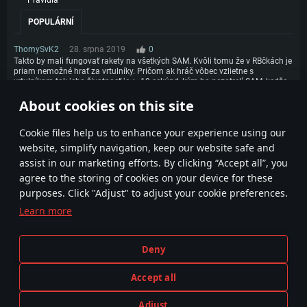
Pravidla
POPULÁRNÍ
ThomySvK2
28. srpna 2019
0
Takto by mali fungovať rakety na všetkých SAM. Kvôli tomu že v RBčkách je
priam nemožné hrať za vrtulníky. Pričom ak hráč vôbec vzlietne s
vrtulníkom tak jeho životnosť je +- 10 sekúnd, kým ho nezotrelí SAM, kedže
skoro na všetkých mapách je priamy výhľad na heliport a hráčovy samotna
About cookies on this site
hra nedá možnoť si za daný stroj zahrať.
1
Сookie files help us to enhance your experience using our
website, simplify navigation, keep our website safe and
assist in our marketing efforts. By clicking “Accept all”, you
agree to the storing of cookies on your device for these
purposes. Click "Adjust" to adjust your cookie preferences.
Learn more
Smluvní podmínky
Nastavení souborů cookie
Deny
Podmínky používání služby
Zákaznická podpora
Pravidla soukromí
Accept all
Adjust