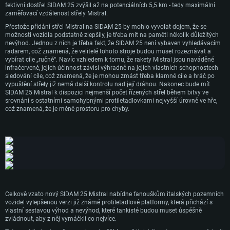
fektivní dostřel SIDAM 25 zvýšil až na potenciálních 5,5 km - tedy maximální
zaměřovací vzdálenost střely Mistral.
Přestože přidání střel Mistral na SIDAM 25 by mohlo vyvolat dojem, že se
možnosti vozidla podstatně zlepšily, je třeba mít na paměti několik důležitých
nevýhod. Jednou z nich je třeba fakt, že SIDAM 25 není vybaven vyhledávacím
radarem, což znamená, že velitelé tohoto stroje budou muset rozeznávat a
vybírat cíle „ručně“. Navíc vzhledem k tomu, že rakety Mistral jsou naváděné
infračerveně, jejich účinnost závisí výhradně na jejich vlastních schopnostech
sledování cíle, což znamená, že je mohou zmást třeba klamné cíle a hráč po
vypuštění střely již nemá další kontrolu nad její dráhou. Nakonec bude mít
SIDAM 25 Mistral k dispozici nejmenší počet řízených střel během bitvy ve
SYSTÉMOVÉ POŽADAVKY
srovnání s ostatními samohybnými protiletadlovkami nejvyšší úrovně ve hře,
což znamená, že je méně prostoru pro chyby.
PC
Mac
Linux
Minimální
Minimální
Minimální
OS: Windows 10 (64bitový)
OS: Mac OS Big Sur 11.0 nebo novější
OS: Většina moderních 64bitových distribucí Linuxu
Procesor: Dual-Core 2.2 GHz
Procesor: Core i5 (Intel Xeon není podporován)
Procesor: Dual-Core 2.4 GHz
Celkově vzato nový SIDAM 25 Mistral nabídne fanouškům italských pozemních
Operační paměť: 4 GB
Operační paměť: 6 GB
Operační paměť: 4 GB
vozidel vylepšenou verzi již známé protiletadlové platformy, která přichází s
Grafická karta podpora DirectX 11: AMD Radeon 77XX / NVIDIA GeForce
Grafická karta: Intel Iris Pro 5200 (Mac) nebo srovnatelně výkonnou kartu
Grafická karta: NVIDIA 660 s nejnovějšími proprietárními ovladači (ne
vlastní sestavou výhod a nevýhod, které tankisté budou muset úspěšně
GTX 660. Minimální podporované rozlišení hry je 720p
od AMD/Nvidia pro Mac. Minimální podporované rozlišení hry je 720p v
staršími, než půl roku) / srovnatelná karta AMD s nejnovějšími
zvládnout, aby z něj vymáčkli co nejvíce.
případě použití Metal.
proprietárními ovladači (ne staršími, než půl roku); minimální podporované