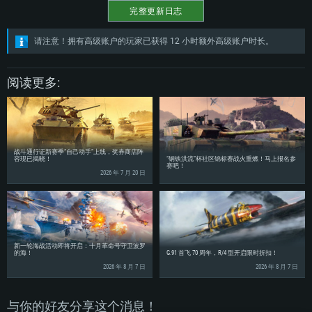
完整更新日志
请注意！拥有高级账户的玩家已获得 12 小时额外高级账户时长。
阅读更多:
战斗通行证新赛季“自己动手”上线，奖券商店阵
容现已揭晓！
“钢铁洪流”杯社区锦标赛战火重燃！马上报名参
赛吧！
2026 年 7 月 20 日
新一轮海战活动即将开启：十月革命号守卫波罗
的海！
G.91 首飞 70 周年，R/4 型开启限时折扣！
2026 年 8 月 7 日
2026 年 8 月 7 日
与你的好友分享这个消息！