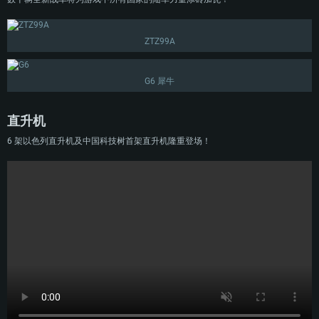
ZTZ99A
G6 犀牛
直升机
6 架以色列直升机及中国科技树首架直升机隆重登场！
配置要求
PC平台
MAC平台
Linux平台
最低配置
最低配置
最低配置