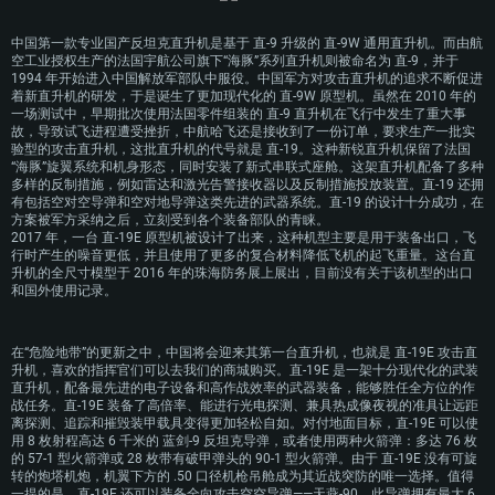
PC平台
MAC平台
Linux平台
中国第一款专业国产反坦克直升机是基于 直-9 升级的 直-9W 通用直升机。而由航
空工业授权生产的法国宇航公司旗下“海豚”系列直升机则被命名为 直-9，并于
最低配置
最低配置
最低配置
1994 年开始进入中国解放军部队中服役。中国军方对攻击直升机的追求不断促进
着新直升机的研发，于是诞生了更加现代化的 直-9W 原型机。虽然在 2010 年的
操作系统：Windows 10 (64位)
操作系统：Mac OS Big Sur 11.0 或更新版本
操作系统：大部分现代 64 位 Linux 系统发行版
一场测试中，早期批次使用法国零件组装的 直-9 直升机在飞行中发生了重大事
故，导致试飞进程遭受挫折，中航哈飞还是接收到了一份订单，要求生产一批实
处理器：双核 2.2 GHz
处理器：Core i7，至少需要 2.2GHz (不支持Intel Xeon系列)
处理器：双核 2.4 GHz
验型的攻击直升机，这批直升机的代号就是 直-19。这种新锐直升机保留了法国
“海豚”旋翼系统和机身形态，同时安装了新式串联式座舱。这架直升机配备了多种
内存大小：4GB
内存大小：6 GB
内存大小：4 GB
多样的反制措施，例如雷达和激光告警接收器以及反制措施投放装置。直-19 还拥
图形处理器：DirectX 11 级别的显卡 - AMD Radeon 77XX / NVIDIA GeForce
图形处理器: Intel Iris Pro 5200 (Mac) 或同等水平的 AMD / Nvidia显卡 (游戏
图形处理器：NVIDIA GTX 660 及最新显卡驱动 (至少为半年以内的版本) 或同
有包括空对空导弹和空对地导弹这类先进的武器系统。直-19 的设计十分成功，在
GTX 660 (游戏支持的解析度最低为720P)
支持的解析度最低为720P)
等水平的 AMD 显卡及最新的显卡驱动 (至少为半年以内的版本)。游戏支持的
方案被军方采纳之后，立刻受到各个装备部队的青睐。
解析度最低为720P。显卡需要支持Vulkan API
2017 年，一台 直-19E 原型机被设计了出来，这种机型主要是用于装备出口，飞
网络：宽带网络连接
网络：宽带网络连接
行时产生的噪音更低，并且使用了更多的复合材料降低飞机的起飞重量。这台直
网络：宽带网络连接
升机的全尺寸模型于 2016 年的珠海防务展上展出，目前没有关于该机型的出口
硬盘空间：23.1 GB (极简客户端)
硬盘空间: 22.1 GB (极简客户端)
和国外使用记录。
硬盘空间: 22.1 GB (极简客户端)
推荐配置
推荐配置
推荐配置
在“危险地带”的更新之中，中国将会迎来其第一台直升机，也就是 直-19E 攻击直
操作系统：Windows 10 / 11 (64位)
操作系统：Mac OS Big Sur 11.0 或更新版本
升机，喜欢的指挥官们可以去我们的商城购买。直-19E 是一架十分现代化的武装
操作系统：Ubuntu 20.04 64位
处理器：英特尔 Core i5 或 Ryzen 5 3600 及以上
处理器：Core i7 (不支持Intel Xeon系列)
直升机，配备最先进的电子设备和高作战效率的武器装备，能够胜任全方位的作
处理器：Intel Core i7
战任务。直-19E 装备了高倍率、能进行光电探测、兼具热成像夜视的准具让远距
内存大小: 16 GB 或更高
内存大小：8 GB
离探测、追踪和摧毁装甲载具变得更加轻松自如。对付地面目标，直-19E 可以使
内存大小: 16 GB
用 8 枚射程高达 6 千米的 蓝剑-9 反坦克导弹，或者使用两种火箭弹：多达 76 枚
图形处理器：DirectX 11 及以上级别的显卡 - Nvidia GeForce GTX1060 /
图形处理器：Radeon Vega II或更高，需要支持Metal
的 57-1 型火箭弹或 28 枚带有破甲弹头的 90-1 型火箭弹。由于 直-19E 没有可旋
AMD Radeon RX 570 同等级及更高
图形处理器：NVIDIA GTX 1060 与最新显卡驱动 (至少为半年以内的版本) 或
网络：宽带网络连接
同等水平的 AMD 显卡 (如 Radeon RX 570) 及最新的显卡驱动 (至少为半年以
转的炮塔机炮，机翼下方的 .50 口径机枪吊舱成为其近战突防的唯一选择。值得
网络：宽带网络连接
内的版本)。
一提的是，直-19E 还可以装备全向攻击空空导弹——天燕-90，此导弹拥有最大 6