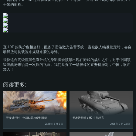
硬盘空间：62.2 GB (完整客户端)
千米的射程。
硬盘空间: 75.9 GB (完整客户端)
网络：宽带网络连接
硬盘空间：62.2 GB (完整客户端)
直-19E 的防护也相当好，配备了雷达激光告警系统，当被敌人瞄准锁定时，会自
动释放对抗装置来规避来袭的导弹。
很快这台高级蓝黑色直升机的身影将会频繁出现在游戏的战斗之中，对于中国顶
级陆战房来说是一次质的飞跃。我们举办了一场很棒的直升机派对，中国，欢迎
加入！
阅读更多:
开发进行时：全新贴花与便利机制
开发进行时：M7 中型坦克
2026 年 8 月 3 日
2026 年 7 月 24 日