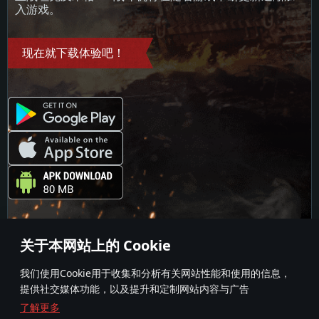
内存大小: 16 GB
入游戏。
图形处理器：DirectX 11 及以上级别的显卡 - Nvidia GeForce GTX1060 /
图形处理器：Radeon Vega II或更高，需要支持Metal
AMD Radeon RX 570 同等级及更高
图形处理器：NVIDIA GTX 1060 与最新显卡驱动 (至少为半年以内的版本) 或
网络：宽带网络连接
同等水平的 AMD 显卡 (如 Radeon RX 570) 及最新的显卡驱动 (至少为半年以
网络：宽带网络连接
内的版本)。
硬盘空间：62.2 GB (完整客户端)
现在就下载体验吧！
硬盘空间: 75.9 GB (完整客户端)
网络：宽带网络连接
硬盘空间：62.2 GB (完整客户端)
关于本网站上的 Cookie
我们使用Cookie用于收集和分析有关网站性能和使用的信息，
提供社交媒体功能，以及提升和定制网站内容与广告
了解更多