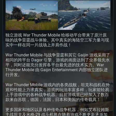
配置要求
PC平台
MAC平台
Linux平台
独立游戏 War Thunder Mobile 给移动平台带来了原汁原
最低配置
最低配置
最低配置
味的战争雷霆战斗体验。其中真实的海陆空三军力量与现
操作系统：Windows 10 (64位)
操作系统：Mac OS Big Sur 11.0 或更新版本
操作系统：大部分现代 64 位 Linux 系统发行版
实中一样在同一片战场上并肩作战！
处理器：双核 2.2 GHz
处理器：Core i7，至少需要 2.2GHz (不支持Intel Xeon系列)
处理器：双核 2.4 GHz
War Thunder Mobile 与战争雷霆和其它 Gaijin 游戏采用了
内存大小：4GB
内存大小：6 GB
内存大小：4 GB
相同的跨平台 Dagor 引擎，游戏的画面达到了业界领先水
图形处理器：DirectX 11 级别的显卡 - AMD Radeon 77XX / NVIDIA GeForce
图形处理器: Intel Iris Pro 5200 (Mac) 或同等水平的 AMD / Nvidia显卡 (游戏
图形处理器：NVIDIA GTX 660 及最新显卡驱动 (至少为半年以内的版本) 或同
平，同时还能充分发挥各平台最先进的技术实力。War
GTX 660 (游戏支持的解析度最低为720P)
支持的解析度最低为720P)
等水平的 AMD 显卡及最新的显卡驱动 (至少为半年以内的版本)。游戏支持的
Thunder Mobile 由 Gaijin Entertainment 内部独立团队进
解析度最低为720P。显卡需要支持Vulkan API
行开发。
网络：宽带网络连接
网络：宽带网络连接
网络：宽带网络连接
硬盘空间：23.1 GB (极简客户端)
硬盘空间: 22.1 GB (极简客户端)
War Thunder Mobile 游戏内的各类战舰，坦克和战机在外
硬盘空间: 22.1 GB (极简客户端)
观和性能上力求真实，游戏的玩法丰富多样，玩家能轻易
推荐配置
推荐配置
上手游戏中的各种战争机器。目前游戏里已经加入了数百
推荐配置
款来自苏联，德国，法国，日本和美国的传奇载具！
操作系统：Windows 10 / 11 (64位)
操作系统：Mac OS Big Sur 11.0 或更新版本
操作系统：Ubuntu 20.04 64位
处理器：英特尔 Core i5 或 Ryzen 5 3600 及以上
处理器：Core i7 (不支持Intel Xeon系列)
更多国家和地区以及各种传奇战争机器，例如艾布拉姆斯
处理器：Intel Core i7
主战坦克及米格-29 战斗机将在随着游戏不断更新逐渐加
内存大小: 16 GB 或更高
内存大小：8 GB