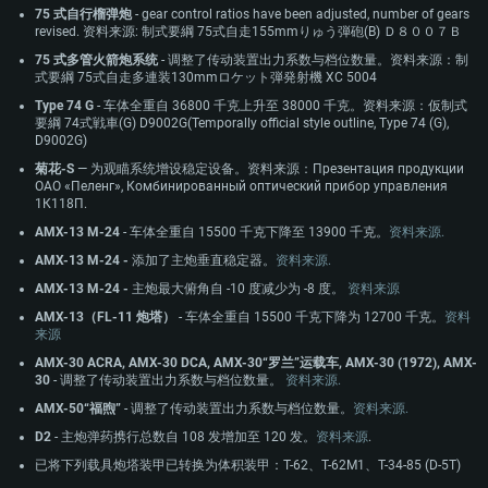
75 式自行榴弹炮
- gear control ratios have been adjusted, number of gears
revised. 资料来源: 制式要綱 75式自走155mmりゅう弾砲(B) Ｄ８００７Ｂ
75 式多管火箭炮系统
- 调整了传动装置出力系数与档位数量。资料来源：制
式要綱 75式自走多連装130mmロケット弾発射機 XC 5004
Type 74 G
- 车体全重自 36800 千克上升至 38000 千克。资料来源：仮制式
要綱 74式戦車(G) D9002G(Temporally official style outline, Type 74 (G),
D9002G)
菊花-S
— 为观瞄系统增设稳定设备。资料来源：Презентация продукции
ОАО «Пеленг», Комбинированный оптический прибор управления
1К118П.
AMX-13 M-24
- 车体全重自 15500 千克下降至 13900 千克。
资料来源.
AMX-13 M-24 -
添加了主炮垂直稳定器。
资料来源.
AMX-13 M-24 -
主炮最大俯角自 -10 度减少为 -8 度。
资料来源
AMX-13（FL-11 炮塔）
- 车体全重自 15500 千克下降为 12700 千克。
资料
来源
AMX-30 ACRA, AMX-30 DCA, AMX-30“罗兰”运载车, AMX-30 (1972), AMX-
30
- 调整了传动装置出力系数与档位数量。
资料来源.
AMX-50“福煦”
- 调整了传动装置出力系数与档位数量。
资料来源.
D2
- 主炮弹药携行总数自 108 发增加至 120 发。
资料来源
.
已将下列载具炮塔装甲已转换为体积装甲：T-62、T-62M1、T-34-85 (D-5T)