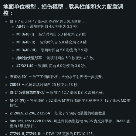
地面单位模型，损伤模型，载具性能和火力配置调
整：
修正了意大利 47 毫米坦克炮的最大装填速度：
AB43
— 装填时间自 4.6 秒变为 3.3 秒;
M13/40 (I)
— 装填时间自 5.0 秒变为 2.9 秒;
M13/40 (II)
— 装填时间自 5.0 秒变为 2.9 秒;
M13/40 (III)
— 装填时间自 5.0 秒变为 2.9 秒;
撒哈拉快速战车
— 装填时间自 5.0 秒变为 4.0 秒;
47/32 L40
— 装填时间自 6.0 秒变为 3.0 秒。
布雷达 501
— 放下了侧面挡板，火炮水平射界进一步提升。
ZSD63
— 机炮装填时间自 25 秒变为 13 秒。
IS-2“为英雄弟弟复仇”
— 添加了 12.7 毫米 DShK 高射机枪。
M-51 (W)
— 将车顶的 7.62 毫米 M1919 勃朗宁机枪更换为 12.7 毫米 M2 重
机枪。
ZTZ88A, ZTZ96, ZTZ96A
— 细化了车辆传动装置的档位数量
Strv 122, Strv 122B PLSS
- 可选弹药类型新增 m/95 曳光穿甲弹，DM33 变
更为 I 级改装件。
ZTZ99-II
,
ZTZ99-III
— DTW-125 更换为 DTC10-125。