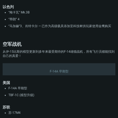
以色列
“梅卡瓦” Mk.3B
“蒂朗” 4
“马加赫”3、肖特卡尔 — 已作为高级载具添加至科技树供玩家使用金鹰购买
空军战机
从伊-15比斯的模型更新到多年来最受期待的F-14雄猫战机，所有飞行员都能找到
自己的真爱！
F-14A 早期型
美国
F-14A 早期型
TBF-1C (模型升级)
苏联
苏-17M4