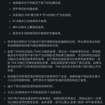
地面载具在不同路况下留下的轮履痕迹。
穿甲弹药的空爆效果。
高射速的 2S6“通古斯卡”开火时炮口产生的虚影。
8-18毫米口径炮弹命中效果。
树叶从树木上飘落的效果。
硬杀伤主动防御系统拦截弹的空爆效果。
所有曳光弹药在飞行路径中现可观察到焰色偏移的过程，即出膛后曳光剂的
初始燃烧焰色转换为稳定燃烧焰色的过程。
改善了时间性抗锯齿 (TAA) 功能的效果。现在这一功能将更快生效，而地面
载具在环境背景中穿行时产生的阴影迟滞效果已被移除，开启时间性抗锯齿
功能后总体视觉效果得到改善。由于新的抗锯齿算法生效更快效果更好，传
统 TAA 功能已无继续保留的必要，因此画面设置中移除了相关选项。如果玩
家先前启用了任意类型的抗锯齿功能，TAA 改良算法将在客户端中默认开启
生效。
热成像仪和夜视装置的视觉显示效果得到了改进。成像设备中现会真实显示
小火花等细致特效。穿甲弹击中地面时造成的温度影响也已修复。
减少了部分战机坠毁特效的持续时间。
为大口径炮弹命中不同表面添加了光源反射。
为PC用户添加全新的GPU基准测试。加载到机库界面后，系统会进行一次测
试以确定推荐的图形设置。如有需要，您可以通过 选项> 图形> GPU基准测试