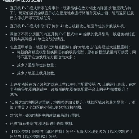
直升机 PvE 模式新添任务事件：玩家能够在敌方领土内降落以“接应我方特
工”。玩家们需要操纵直升机在指定地点进行降落并完成占领，随后返回任意
己方停机坪即可完成任务。
直升机 PvE 模式中取消了掩护 AI 攻击机群攻击地面单位的护航战斗机。
调整了不同分房区间内直升机 PvE 模式中 AI 操纵的载具型号，以避免初始直
升机与高等级 AI 单位交战的情况。
包含重甲单位（地图标记为坦克图标）的“对地攻击”任务经过大规模重制：
将新的高精度模型替换回旧有的载具模型，原有的模型质量尚可接受，同
时不至于在游戏玩法方面改动太多；
减少了重型单位的数量；
减少了地图上载具总数。
上述变动旨在为了改善游戏在上世代主机与配置较弱 PC 上的运行表现，在对
非洲峡谷地图的测试中，改版后的地图在低配置平台上的平均帧数提升了
30%。
“日耀之城”地图经过重制，地图整体细节提升（城郊区域改善最为显著）；添
加了横贯 3 个战区的小径以更好地连接地图。
对“波兰 • 镜湖”地图中的建筑布局进行重制。
已将“白石要塞”地图送回进行翻新重制。
【战区控制】阿登与【战区控制】阿登 • 瓦隆大区现更名为【战区控制 #1】
阿登与【战区控制 #2】阿登。