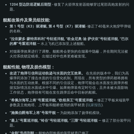
1204 型边防巡逻艇后期型
- 修复了火箭弹发射器能够穿过尾部高炮发射的问
题。
舰船改装件及乘员组技能:
第 1 号型（K3）驱潜艇, 第 4 号型（K7）驱潜艇
- 修正了40毫米火炮穿甲弹链
的名称。
“拉依蒙多·蒙特库科利”号轻巡洋舰, “欧金尼奥·迪·萨伏依”号轻巡洋舰, “巴尔
的摩”号重巡洋舰
— 水上飞机已添加至上述舰船。
对烟幕弹效果进行了调整。舰船将会更快的在烟幕中隐蔽，并在期间无法被
火控系统锁定瞄准。出烟过程中也将更难被发现。
舰船性能, 物理及损伤模型：
改进了炮弹引信和运动轨迹与水面的交互效果。
在先前的版本中，我们为高
爆弹药添加了撞击水面的引信变化机制。而现在，所有类型的弹药都将拥有
与水面的互动效果。根据不同的引信设定，炮弹可能会在水面发生跳弹并根
据实际情况在水面或水中引爆。如果炮弹装有定时引信，且并未被水面影响
工作状态，炮弹很有可能在发生跳弹后命中目标的船舷。
“希佩尔海军上将”号重巡洋舰, “欧根亲王”号重巡洋舰
— 修正了甲板末端装甲
参数及主炮炮塔、上甲板和舰桥使用的装甲材质 (
玩家报告
).
“施佩伯爵海军上将”号装甲舰
— 为副炮添加了扬弹机模块。
“最上”号重巡洋舰, “铃谷”号轻巡洋舰, “三隈”号轻巡洋舰
— 修正了部分装甲问
题。
“金刚”号战列舰
— 舰炮内部炮盾的装甲材质已修正。