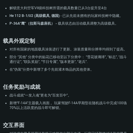
解锁意大利空军VII级科技树所需的载具数量已从3台提升至4台
He 112 B-1/U2 (高级载具, 德国)
- 已从先前未拥有的玩家科技树中隐藏。
P-36A“鹰”（拉斯马森座机） -
载具状态由活动载具调整为高级载具。
载具外观定制
对所有国家的地面载具涂装进行了更新。涂装质量和分辨率均得到了提高。
部分 “其他” 分类中的贴花已移动至以下分类中： “雪花玻璃球”, “标志”, “战斗
通行证”, “联队奖励”, “节日专属”, “版本更新”, “老兵”.
在“伪装”分类中新增了多个先前灌木饰品的其他变体。
任务奖励与成就
战斗成就“一发入魂”更名为“百发百中”。
新增“F-14A”主题载入画面 。玩家驾驶F-14A早期型在随机战斗中完成100场
70%以上活跃度的战斗即可解锁。
交互界面