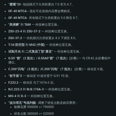
“蜜獾”20
- 陆战模式下分房权重自 7.0 变为 6.7。
OF-40 MTCA -
现在可在游戏内花费金鹰购买。
OF-40 MTCA
- 所有模式下分房权重自 9.0 降至 8.7。
"美洲狮"
和
TAM
一 科技树位置互换。
ZSU-23-4
和
ZSU-37-2
一 科技树位置互换。
ZSU-37-2
一 街机模式分房权重从 8.3 下调至 8.0。
T-34 防空型
和
M42 (中国)
一 科技树位置互换。
试制月光
和
二式复战丁型“屠龙”
一 科技树位置互换。
G.50 “箭”（2 批次）/ G.50AS“箭”（7 批次）
(折叠) 一 与 CR.42 从折叠组中
挪出。
C.200“闪电”（3 批次）/C.200“闪电”（7 批次）
(折叠) 一 移动至 II 级。
“射手座”2
一 移动至 VI 级并置于 G.91 YS 前。
F.222.2
一 移动至 马丁167A-3 后。
N.C.223.3
和
M.B.174A-3
一 科技树位置互换。
MO-4
和
D-3
一 科技树位置互换。
“波尔塔瓦”号战列舰
- 调整了研发点数及购买费用：
银狮花费 990000 => 790000
研发点数 380000 => 320000