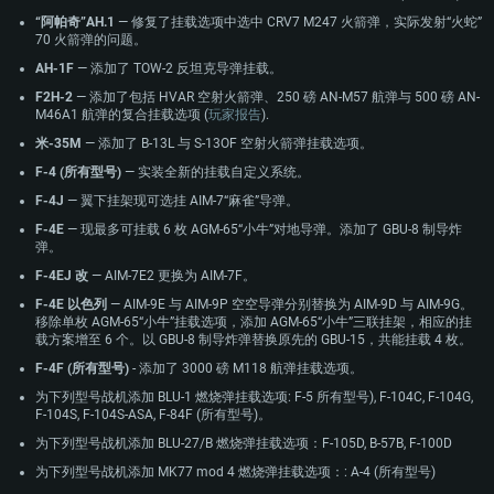
“阿帕奇”AH.1
— 修复了挂载选项中选中 CRV7 M247 火箭弹，实际发射“火蛇”
70 火箭弹的问题。
PC平台
MAC平台
AH-1F
— 添加了 TOW-2 反坦克导弹挂载。
Linux平台
F2H-2
— 添加了包括 HVAR 空射火箭弹、250 磅 AN-M57 航弹与 500 磅 AN-
最低配置
最低配置
最低配置
M46A1 航弹的复合挂载选项 (
玩家报告
).
米-35M
— 添加了 B-13L 与 S-13OF 空射火箭弹挂载选项。
操作系统：Windows 10 (64位)
操作系统：Mac OS Big Sur 11.0 或更新版本
操作系统：大部分现代 64 位 Linux 系统发行版
F-4 (所有型号)
— 实装全新的挂载自定义系统。
处理器：双核 2.2 GHz
处理器：Core i7，至少需要 2.2GHz (不支持Intel Xeon系列)
处理器：双核 2.4 GHz
F-4J
— 翼下挂架现可选挂 AIM-7“麻雀”导弹。
内存大小：4GB
内存大小：6 GB
内存大小：4 GB
F-4E
— 现最多可挂载 6 枚 AGM-65“小牛”对地导弹。添加了 GBU-8 制导炸
图形处理器：DirectX 11 级别的显卡 - AMD Radeon 77XX / NVIDIA GeForce
图形处理器: Intel Iris Pro 5200 (Mac) 或同等水平的 AMD / Nvidia显卡 (游戏
图形处理器：NVIDIA GTX 660 及最新显卡驱动 (至少为半年以内的版本) 或同
弹。
GTX 660 (游戏支持的解析度最低为720P)
支持的解析度最低为720P)
等水平的 AMD 显卡及最新的显卡驱动 (至少为半年以内的版本)。游戏支持的
解析度最低为720P。显卡需要支持Vulkan API
F-4EJ 改
— AIM-7E2 更换为 AIM-7F。
网络：宽带网络连接
网络：宽带网络连接
网络：宽带网络连接
F-4E 以色列
— AIM-9E 与 AIM-9P 空空导弹分别替换为 AIM-9D 与 AIM-9G。
硬盘空间：23.1 GB (极简客户端)
硬盘空间: 22.1 GB (极简客户端)
移除单枚 AGM-65“小牛”挂载选项，添加 AGM-65“小牛”三联挂架，相应的挂
硬盘空间: 22.1 GB (极简客户端)
载方案增至 6 个。以 GBU-8 制导炸弹替换原先的 GBU-15，共能挂载 4 枚。
推荐配置
推荐配置
F-4F (所有型号)
- 添加了 3000 磅 M118 航弹挂载选项。
推荐配置
操作系统：Windows 10 / 11 (64位)
操作系统：Mac OS Big Sur 11.0 或更新版本
为下列型号战机添加 BLU-1 燃烧弹挂载选项: F-5 所有型号), F-104C, F-104G,
操作系统：Ubuntu 20.04 64位
F-104S, F-104S-ASA, F-84F (所有型号)。
处理器：英特尔 Core i5 或 Ryzen 5 3600 及以上
处理器：Core i7 (不支持Intel Xeon系列)
处理器：Intel Core i7
为下列型号战机添加 BLU-27/B 燃烧弹挂载选项：F-105D, B-57B, F-100D
内存大小: 16 GB 或更高
内存大小：8 GB
内存大小: 16 GB
为下列型号战机添加 MK77 mod 4 燃烧弹挂载选项：: A-4 (所有型号)
图形处理器：DirectX 11 及以上级别的显卡 - Nvidia GeForce GTX1060 /
图形处理器：Radeon Vega II或更高，需要支持Metal