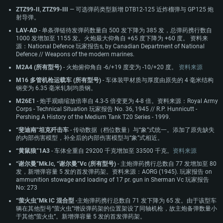
ZTZ99-II
,
ZTZ99-III
— 可选弹药类型新增 DTB12-125 近炸榴弹与 GP125 炮
射导弹。
LAV-AD
- 单条弹链待发弹药数量自 500 发下降为 385 发，总弹药携行数自
1000 发增加至 1155 发。火炮最大仰角自 +65 度下降为 +60 度。 资料来
源：National Defence 玩家报告s, by Canadian Department of National
Defence // Weapons of the modern marines.
M2A4 (所有型号)
- 火炮俯仰角自 -6/+19 度变为 -10/+20 度。
资料来源
M16 多管机枪运载车 (所有型号)
- 车体装甲材质与厚度由原先的 4 毫米结构
钢变为 6.35 毫米轧制均质钢。
M26E1
- 炮手观瞄缩放倍率自 4.3-5 倍变更为 4-8 倍。资料来源：Royal Army
Corps - Technical Situation 玩家报告 No. 36, 1945 // R.P. Hunnicutt -
Pershing A History of the Medium Tank T20 Series - 1999.
“斐迪南”坦克歼击车
- 传动数据（档位数量）与“象”式统一。添加了原先缺失
的内部伤害模型，补全后的内部伤害模型与“象”式相近。
“黄鼠狼”1A3
- 车体全重自 29200 千克增加至 33500 千克。
资料来源
“谢尔曼”Mk.Ic, “谢尔曼”Vc (所有型号)
- 主炮弹药携行总数自 77 发增加至 80
发，新增弹容量 5 发的首发弹药架。资料来源：AORG (1945). 玩家报告 on
ammunition stowage and loading of 17 pr. gun in Sherman Vc 玩家报告
No: 273
“萤火虫”Mk IC 混合型
-主炮弹药携行总数自 71 发下降为 65 发。由于该型车
辆在其他型号“萤火虫”增设弹药架的位置架设了同轴机枪，故主炮备弹数量小
于其他“萤火虫”。新增弹容量 5 发的首发弹药架。