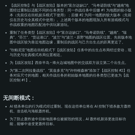
【战区控制】与【战区攻陷】版本的“富尔达缺口”、“马奇诺防线”与“越南”地
图经过重制以适配不同的任务类型：同一作战任务中后缀 #1 为地图的较小版
本（先前仅在街机娱乐模式下使用）；后缀 #2 为同一地图的较大版本（先前
仅在历史与全真模式中使用）。上述两个版本的地图现加入所有游戏模式与
作战权重的地图匹配池中供玩家游玩。
重制了任务类型【战区攻陷】中“富尔达缺口”、“马奇诺防线”、“越南”、“瑞
典”、“芬兰”、“货运港口”、“波兰”与“波兰 • 原野”地图的战区位置。先前版本地
图中战区较为靠近地图边缘，重制后的战区与己方出生点的距离更近了。
“坎帕尼亚”地图在街机模式下【战区攻陷】任务中的出生点布局经过变动，现
与历史与全真模式布局位置相近。
为【战区攻陷】西奈半岛 • 烽火边城地图中的交战双方设立第二个出生点。
为“第二次阿拉曼战役”、“莫兹多克”与“许特根森林”添加了【战区控制 #2】任
务对应尺寸的地图，相关作战任务的初始版本地图的任务类型已更改为【战
区控制 #1】。
无间断模式：
AI 猎杀单位的行为模式经过重制。现在这些单位将在 AI 控制下猎杀敌方轰炸
机、攻击机与海航轰炸机。
为了防止轰炸途中目标地面单位被摧毁的情况，AI 轰炸机新添更改目标功
能，能够中途变更轰炸目标。