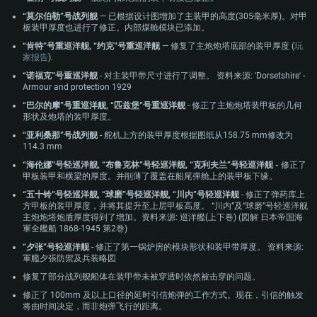
“莫尔伯勒”号战列舰
— 已根据设计图增加了主装甲的高度(305毫米厚)。对甲
板装甲厚度也进行了修正。内部煤舱模块已添加。
“肯特”号重巡洋舰, “约克”号重巡洋舰
— 修复了主炮炮塔底部的装甲厚度 (
玩
家报告
).
“诺福克”号重巡洋舰
- 对主装甲带尺寸进行了调整。 资料来源: 'Dorsetshire' -
Armour and protection 1929
“巴尔的摩”号重巡洋舰, “匹兹堡”号重巡洋舰
- 修正了主炮炮塔装甲板的几何
形状及炮塔的装甲厚度。
“亚利桑那”号战列舰
- 舵机上方的装甲厚度根据图纸从158.75 mm修改为
114.3 mm
“海伦娜”号轻巡洋舰, “布鲁克林”号轻巡洋舰, “克利夫兰”号轻巡洋舰 -
修正了
甲板装甲和横梁的厚度。并削薄了覆盖在船尾弹舱上的装甲板下缘。
“五十铃”号轻巡洋舰, “球磨”号轻巡洋舰, “川内”号轻巡洋舰
- 修正了弹药库上
方甲板的装甲厚度，并将其提升至上层甲板高度。 “川内”及“球磨”号轻巡洋舰
主炮炮塔炮盾厚度得到了增加。资料来源: 巡洋艦(上下巻) (図解 日本帝国海
軍全艦船 1868-1945 第2巻)
“夕张”号轻巡洋舰
- 修正了第一锅炉房的模块形状和装甲带厚度。 资料来源:
軍艦夕張防禦及兵装略図
修复了部分战列舰船体在装甲带未被穿透时依然被击穿的问题。
修正了 100mm 及以上口径的延时引信炮弹的工作方式。现在，引信的触发
将由时间决定，而非炮弹飞行的距离。