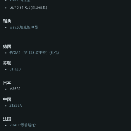
VBC 2 号原型
L6/40 31 Rgt (高级载具)
瑞典
自行反坦克炮 III 型
德国
豹”2A4（第 123 装甲营）(礼包)
苏联
BTR-ZD
日本
M36B2
中国
ZTZ99A
法国
VCAC “墨菲斯托”