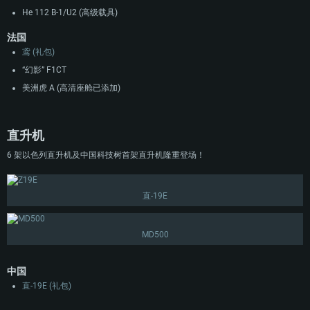
He 112 B-1/U2 (高级载具)
法国
鸢 (礼包)
“幻影” F1CT
美洲虎 A (高清座舱已添加)
直升机
6 架以色列直升机及中国科技树首架直升机隆重登场！
直-19E
MD500
中国
直-19E (礼包)