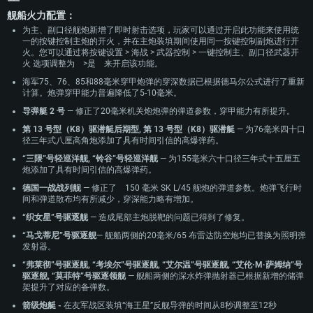
舰船火力配置：
为主、副口径舰炮新增了即时射击选项，玩家可以通过开启此功能来使用统
一的按键控制主炮的开火，并在主炮装填期间使用同一按键控制副炮进行开
火。您可以通过将按键设置 > 海战 > 武器控制 > 一键控制主、副口径武器开
火 选项调整为 >是 来开启该功能。
海军75、76、85和88毫米穿甲炮弹的穿深数据已根据德马尔公式进行了重新
计算。炮弹穿甲能力普遍降低了5-10毫米。
导弹艇 2 号
— 修正了20毫米机关炮炮弹的弹道参数，穿甲能力有所提升。
第 13 号型（K8）驱潜艇后期型, 第 13 号型（K8）驱潜艇
— 为76毫米四十口
径三年式八厘高角炮添加了具有时间引信的高爆弹药。
“三隈”号轻巡洋舰, “铃谷”号轻巡洋舰
— 为155毫米六十口径三年式十五厘五
炮添加了具有时间引信的高爆弹药。
德国一战战列舰
— 修正了 150 毫米 SK L/45 舰炮的弹道参数。炮弹飞行时
间和弹道散布均有所减少，穿深能力略有增加。
“织女星”号驱逐舰
— 造成尾部主炮脱靶的问题已得到了修复。
“马戈蒂尼”号驱逐舰
—
舰船两侧的20毫米/65 布雷达防空炮均已替换为照明弹
发射器。
“弗莱彻”号驱逐舰, “考埃尔”号驱逐舰, “艾尔温”号驱逐舰, “艾伦·M·萨姆纳”号
驱逐舰, “莫菲特”号驱逐领舰
— 舰船两侧的深水炸弹抛射器已根据新增的储弹
架提升了对应的备弹数。
箭级炮艇 -
在友军战区装填“海王星”反舰导弹的时间从8秒调整至12秒