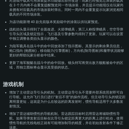
对游戏中载具可用涂装提示功能做出部分改进：玩家已经预览过涂装的载具
在 3 个月内将不会重复提醒预览同一市场涂装，并且提示功能现仅在玩家尚
未拥有对应载具的市场涂装时弹出。同时一周内不会重复提示玩家浏览相同
载具的不同市场涂装。
为该功能新增 40 款先前版本奖励箱中的涂装以供玩家预览。
战机抬头显示得到了全面改进。火箭弹瞄具，第三人称投弹瞄具，空空导弹
引导头区域及锁定指示，飞行器及引擎参数均得到了更新。玩家可以在设置
中独立调整各类抬头显示的颜色。
为陆军载具在战斗中的命中回放添加了指示图标。其显示的剩余乘员信息，
炮口指向 (炮图标)，移动能力(引擎图标)，方向机(制导图标)和履带状况能够
更好的帮助玩家分析命中结果。
更新了海军舰艇在战斗中的命中回放。镜头特写将突出敌方舰船被命中的区
域，而独立图标将会显示其受损的状态。
游戏机制
增加了主动雷达导引头的机制。主动雷达导引头不需要外部系统照射即可自
行导航。这允许飞行员们进行“射后不管”的操作流程。但主动导引头的锁定距
离明显更短，这就是为什么在较远的距离发射时，惯性导航适用于大多数发
射情况。
增加了雷达辅助惯性的导航机制。雷达跟踪目标时启用雷达将辅助惯性导
航。如果导弹发射后目标在比导引头锁定距离更大的距离上进行机动，使用
惯性导航的无线电校正就有可能增加制导的精度，并在初始发射条件下修正
误差。