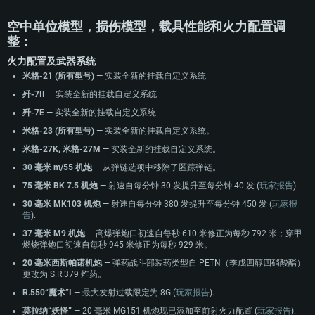
空中单位模型，损伤模型，载具性能和火力配置调
整：
火力配置及武器系统
米格-21 (所有型号)
— 实装全新的挂载自定义系统
歼-7II
— 实装全新的挂载自定义系统
歼-7E
— 实装全新的挂载自定义系统
米格-23 (所有型号)
— 实装全新的挂载自定义系统。
米格-27K, 米格-27M
— 实装全新的挂载自定义系统。
30 毫米 m/55 机炮
— 从弹链选项中移除了匿踪弹链。
75 毫米 BK 7.5 机炮
— 射速自每分钟 30 发提升至每分钟 40 发 (
玩家报告
).
30 毫米 MK103 机炮
— 射速自每分钟 380 发提升至每分钟 450 发 (
玩家报
告
).
37 毫米 M9 机炮
— 高爆弹炮口初速自每秒 610 米修正为每秒 792 米；穿甲
燃烧弹炮口初速自每秒 945 米修正为每秒 929 米。
20 毫米西斯帕诺机炮
— 弹药战斗部装药类型自 PETN（季戊四醇四硝酸酯）
更改为 S.R.379 炸药。
R.550“魔术”I
— 最大发射过载限定为 8G (
玩家报告
).
配置要求
莫拉纳“妖怪”
— 20 毫米 MG151 机炮现已添加至前射火力配置 (
玩家报告
).