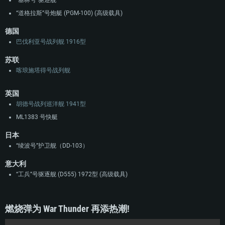
“基林号”驱逐舰
“道格拉斯”号炮艇 (PGM-100) (高级载具)
德国
巴伐利亚号战列舰 1916型
苏联
喀琅施塔得号战列舰
英国
胡德号战列巡洋舰 1941型
ML1383 号快艇
日本
“绫波号”护卫舰（DD-103）
意大利
“工兵”号驱逐舰 (D555) 1972型 (高级载具)
燃烧弹为 War Thunder 再添热潮!