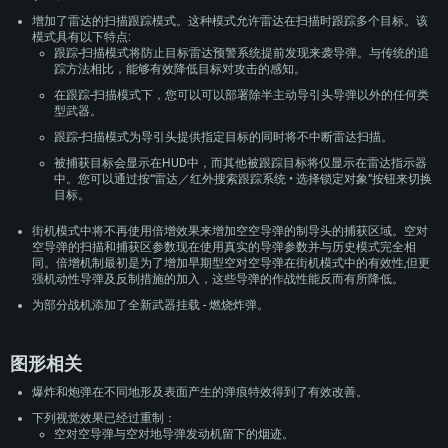
增加了雷达的扫描跟踪模式。这种模式允许雷达在扫描时跟踪多个目标。该
模式具有以下特点:
跟踪-扫描模式将防止目标雷达预警系统提前发现来袭导弹。与传统的追
踪方法相比，能够有效降低目标对攻击的感知。
在跟踪-扫描模式下，您可以可以部署除半主动导引头导弹以外的任何类
型武器。
跟踪-扫描模式为导引头提供指定目标的同时将不中断雷达扫描。
被捕获目标会显示在HUD中，而其他被跟踪目标将仅显示在雷达指示器
中。您可以通过按“雷达／红外搜索跟踪系统 • 选择锁定对象”按钮来切换
目标。
街机模式中将不再使用倍增效果来增加空空导弹的制导头的捕获区域。空对
空导弹的扫描和捕获区参数现在使用真实的导弹参数并与历史模式完全相
同。倍增机制最初是为了增加早期型空对空导弹在街机模式中的有效性,但更
强机动性导弹及反制措施的加入，这些导弹的作战性能反而有所降低。
为部分战机添加了全新武器挂载 - 燃烧炸弹。
图形相关
爆炸和炮弹在不同地形及表面产生的弹痕特效得到了有效改善。
下列视觉效果已经过重制：
空对空导弹与空对地导弹发动机留下的烟迹。