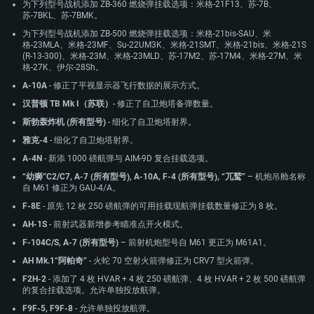
AMD Radeon RX 570 同等级及更高
图形处理器：NVIDIA GTX 1060 与最新显卡驱动 (至少为半年以内的版本) 或
为下列型号战机添加 ZB-360 燃烧弹挂载选项：米格-21F13、苏-7B、
网络：宽带网络连接
同等水平的 AMD 显卡 (如 Radeon RX 570) 及最新的显卡驱动 (至少为半年以
苏-7BKL、苏-7BMK。
网络：宽带网络连接
内的版本)。
硬盘空间：62.2 GB (完整客户端)
为下列型号战机添加 ZB-500 燃烧弹挂载选项：米格-21bis-SAU、米
硬盘空间: 75.9 GB (完整客户端)
网络：宽带网络连接
格-23MLA、米格-23MF、Su-22UM3K、米格-21SMT、米格-21bis、米格-21S
(R-13-300)、米格-23M、米格-23MLD、苏-17М2、苏-17М4、米格-27М、米
硬盘空间：62.2 GB (完整客户端)
格-27K、伊尔-28Sh。
A-10A
- 修正了平视显示器飞行数据的展示方式。
汉普顿 TB Mk I（苏联）
- 修正了自卫炮塔备弹数量。
斯勃轰炸机 (所有型号)
- 细化了自卫炮塔射界。
雅克-4
- 细化了自卫炮塔射界。
A-4N
- 新添 1000 磅航弹与 AIM-9D 复合挂载选项。
“幼狮”C2/C7, A-7 (所有型号), A-10A, F-4 (所有型号), “兀鹫”
– 机炮吊舱名称
自 M61 修正为 GAU-4/A。
F-8E
- 原先 12 枚 250 磅航弹的可用挂载现航弹挂载数量修正为 8 枚。
AH-1S
- 前射武器新增参考瞄准点开火模式。
F-104C/S, A-7 (所有型号)
– 前射机炮型号自 M61 更正为 M61A1。
AH Mk.1“阿帕奇”
- 火蛇 70 空射火箭弹修正为 CRV7 型火箭弹。
F2H-2
- 添加了 4 枚 HVAR + 4 枚 250 磅航弹、4 枚 HVAR + 2 枚 500 磅航弹
的复合挂载选项。允许单独投放航弹。
F9F-5, F9F-8
- 允许单独投放航弹。