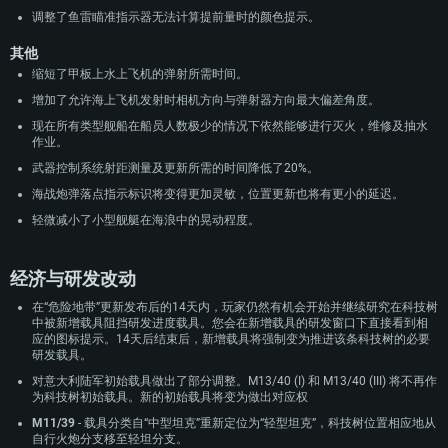
调整了鱼雷瞄准指示器无法计算提前量时的颜色提示。
其他
缩短了甲板上水上飞机的弹射所需时间。
增加了允许海上飞机发射时相机方向与弹射器方向最大偏差角度。
现在所有类型舰船在船员人数极少的情况下依然能够进行灭火，维修及抽水
作业。
武器控制系统射距测量及更新所需的时间降低了20%。
海战炮弹落点指示标识将变得更加灵敏，位置更新也将有更小的延迟。
轻微减小了小型舰艇在海浪中的晃动程度。
经济与研发改动
在“危险地带”更新发布后的14天内，玩家仍然有机会开始并继续研究在科技树
中被新增载具阻挡研发进度载具。您会在新增载具的研发窗口下直接看到相
应的图标提示。14天后结束后，新增载具将强制变为推进该条科技树的必要
研发载具。
对意大利陆军初始载具做出了部分调整。M13/40 (I) 和 M13/40 (III) 将不再作
为科技树初始载具。新的初始载具将变为做出对应权
M11/39
- 载具分类自“中型坦克”重新定位为“轻型坦克”，科技树位置相应地从
自行火炮分支移至轻坦分支。