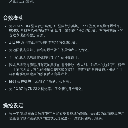
来重新进行测试。
音效变动
为VFM 5, 103 型自行步兵炮, 91 型自行步兵炮, 551 型反坦克导弹履带车,
9040C 型战车除外的所有地面载具引擎制作了全新的音效。车内外视角下的
音效表现都将更加自然。
ZTZ-99 系列主战坦克现拥有独特的引擎音效。
为地面载具添加了转弯时履带及车体震动产生的音效。
为地面载具炮塔旋转机构添加了全新音效设计。
陶式反坦克导弹现拥有更加真实的运行音效 - 点火射击前发出的啪啪声。源于
一个氮气圆筒，释放的能量会使陀螺仪旋转。先前的声音特效被运用到了同
样有电驱动嗡嗡声的苏联反坦克导弹上。
M61 火神机炮
— 添加了全新的开火音效。
为 PG-87 与 ZU-23-2 机炮添加了全新的开火音效。
操控设定
统一了“鼠标视角灵敏度”设定对所有类型载具的影响。先前因为地面载具应用
值较低导致驾驶战机和地面载具灵敏度不一致的问题得以解决。