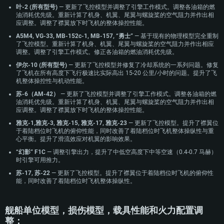
叶-2 (所有型号)
— 更新了飞控模型并调整了引擎工作模式。调整各油箱的燃
油消耗优先级。重新计算了机身、机翼、尾翼与螺旋桨的空气阻力并作出相
应调整。调整了襟翼放下时飞机的整体操控性能。
A5M4, VG-33, MB-152c-1, MB-157, “勇士”
— 基于现有的物理模型完全重制
了飞控模型。重新计算了机身、机翼、尾翼与螺旋桨的空气阻力并作出相应
调整。调整了引擎工作模式。修正各油箱的燃油消耗优先级。
伊尔-10 (所有型号)
— 更新了飞控模型并修复了冷却系统的一系列问题。修复
了飞机在所有高度下飞行极速比实际高出 15-20 公里/小时的问题。提升了飞
机整体操控性与机动性能。
苏-6（AM-42）
— 更新了飞控模型并调整了引擎工作模式。调整各油箱的燃
油消耗优先级。重新计算了机身、机翼、尾翼与螺旋桨的空气阻力并作出相
应调整。调整了襟翼放下时飞机的整体操控性能。
雅克-1,雅克-3, 雅克-15, 雅克-17, 雅克-23
— 更新了飞控模型。提升了襟翼位
于着陆档位时飞机的俯仰性能，同时改善了着陆档位时飞机整体操纵性与重
心平衡。提升了滑流效应对机翼的影响效果。
“幻影” F1C
— 调整引擎出力，提升了中低空高度下中等空速（0.4-0.7 马赫）
时引擎可用推力。
苏-17, 苏-22
— 更新了飞控模型。提升了襟翼位于着陆档位时飞机的俯仰性
能，同时改善了着陆档位时飞机整体操纵性。
舰船单位模型，损伤模型，载具性能和火力配置调
整：