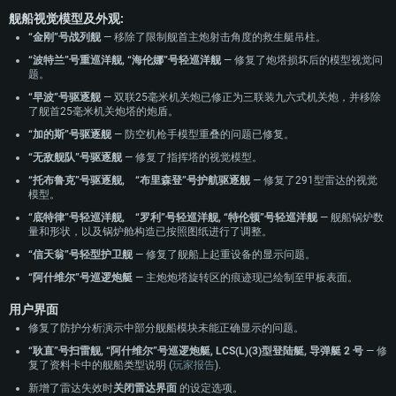
舰船视觉模型及外观:
“金刚”号战列舰
— 移除了限制舰首主炮射击角度的救生艇吊柱。
“波特兰”号重巡洋舰, “海伦娜”号轻巡洋舰
— 修复了炮塔损坏后的模型视觉问
题。
“早波”号驱逐舰
— 双联25毫米机关炮已修正为三联装九六式机关炮，并移除
了舰首25毫米机关炮塔的炮盾。
“加的斯”号驱逐舰
— 防空机枪手模型重叠的问题已修复。
“无敌舰队”号驱逐舰
— 修复了指挥塔的视觉模型。
“托布鲁克”号驱逐舰, “布里森登”号护航驱逐舰
— 修复了291型雷达的视觉
模型。
“底特律”号轻巡洋舰, “罗利”号轻巡洋舰, “特伦顿”号轻巡洋舰
— 舰船锅炉数
量和形状，以及锅炉舱构造已按照图纸进行了调整。
“信天翁”号轻型护卫舰
— 修复了舰船上起重设备的显示问题。
“阿什维尔”号巡逻炮艇
— 主炮炮塔旋转区的痕迹现已绘制至甲板表面。
用户界面
修复了防护分析演示中部分舰船模块未能正确显示的问题。
“耿直”号扫雷舰, “阿什维尔”号巡逻炮艇, LCS(L)(3)型登陆艇, 导弹艇 2 号
— 修
复了资料卡中的舰船类型说明 (
玩家报告
).
新增了雷达失效时
关闭雷达界面
的设定选项。