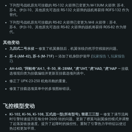
下列型号战机原先可挂载的 RS-132 火箭弹已变更为 M-13UM 火箭弹: 苏-8、
苏-6、伊尔-10。其他原先可选挂 RS-132 火箭弹的战机将获得 ROFS-132 作为
替代。
下列型号战机原先可挂载的 RS-82 火箭弹已变更为 M-8 火箭弹：苏-8、
苏-6、伊尔-10。其他原先可选挂 RS-82 火箭弹的战机将获得 ROS-82 作为替
代。
其他变动
九四式二号水侦
— 修复了机翼撕脱后，机翼张线仍然浮空残留的问题。
苏-6 (AM-42), 苏-6 (M-71F)
— 添加了机身防护装甲 (
玩家报告 1
,
玩家报告
2
).
AH-64D, “阿帕奇”AH.1, 卡-50, 米-28NM, “虎”UHT, “虎”HAD, “虎”HAP
— 挂载
选项现归类为挂载编组并更新至挂载选项列表中。
修正了 UPK-23-250 机炮吊舱的重量。
修复了挂载选项菜单中的多项图标错误。
飞控模型变动
Ki-102, Ki-96, Ki-108, 五式战一型(所有型号), 彗星三三型
— 修复了满节流阀
时引擎转速提升至每分钟 2600 转的问题。更新了襟翼与副翼操控模式并调整
了起落架收放速度。提升了起降时的操控性。重制了引擎热力学特征以使过
热过程更加平滑。