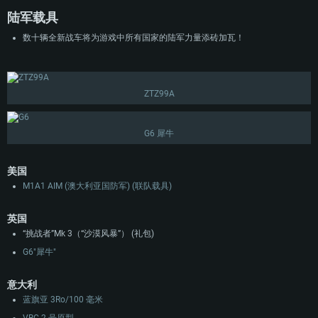
陆军载具
数十辆全新战车将为游戏中所有国家的陆军力量添砖加瓦！
ZTZ99A
G6 犀牛
美国
M1A1 AIM (澳大利亚国防军) (联队载具)
英国
“挑战者”Mk 3（“沙漠风暴”） (礼包)
G6"犀牛"
意大利
蓝旗亚 3Ro/100 毫米