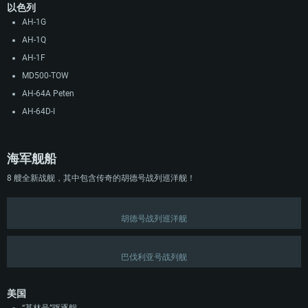
以色列
AH-1G
AH-1Q
AH-1F
MD500-TOW
AH-64A Peten
AH-64D-I
海军舰船
8 艘全新战舰，其中包含传奇的胡德号战列巡洋舰！
胡德号战列巡洋舰
巴伐利亚号战列舰
美国