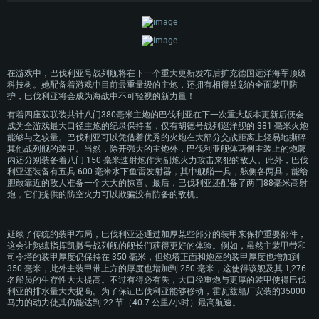
在二十世纪一十年代初期，帝国海军发现其他国家的海军正逐渐放弃12吋（305
配置要求
毫米）口径的火炮转而使用更大口径的火炮。为此，设计人员准备了配备从350
毫米到400毫米不同口径主炮的战列舰设计方案。经研究发现其中的方案并不能
产生最大的效益，于是造船厂设计了一种装备着380毫米口径主炮的战列舰方
案，并在随后于1912 年作为下一级战列舰设计被海军采用。
PC平台
MAC平台
该级战列舰计划订购四艘并由海军法提供资金担保，但实际上仅有巴伐利亚号和
在游戏中，巴伐利亚号战列舰将在下一个重大更新发布后扩充德国远洋海军顶级
Linux平台
巴登号两艘完工，萨克森号和符腾堡号因为造舰优先级的改变而胎死腹中。巴伐
科技树。她配备着游戏中目前最重量级的主炮，还拥有相得益彰的全面装甲防
利亚于1913 年 12 月铺设龙骨，随后于 1915 年下水，并于次年 7 月完工。虽然
护，巴伐利亚将会成为海战中不可轻视的新力量！
最低配置
最低配置
最低配置
巴伐利亚与日德兰海战失之交臂，但这艘战列舰还是参加了第一次世界大战后期
有着四座双联装共计八门380毫米主炮的巴伐利亚在下一次重大版本更新后便会
的一些行动。
操作系统：Windows 10 (64位)
操作系统：Mac OS Big Sur 11.0 或更新版本
操作系统：大部分现代 64 位 Linux 系统发行版
成为全游戏最大口径主炮的纪录保持者，仅有胡德号战列巡洋舰的 381 毫米火炮
能够与之较量。巴伐利亚可以凭借着优秀的火炮在大部分交战距离上轻易地撕碎
处理器：双核 2.2 GHz
处理器：Core i7，至少需要 2.2GHz (不支持Intel Xeon系列)
处理器：双核 2.4 GHz
在 1917 年末的阿尔比恩行动期间，德国企图攻占西爱沙尼亚群岛，巴伐利亚号
其他战列舰的装甲。当然，除开强大的主炮外，巴伐利亚舰体两侧主装上的炮廓
战列舰通过炮击岸基炮台来协助进攻。然而，在移动到预定海域的射击阵位时，
内存大小：4GB
内存大小：6 GB
内存大小：4 GB
内还分别装备着八门 150 毫米速射炮作为副炮火力攻击来犯的敌人。此外，巴伐
这艘战列舰撞到了水雷，不得不撤回基尔进行大修。这是巴伐利亚参与的最后一
利亚还装备有五具 600 毫米水下鱼雷发射器，其中舰艏一具，舷侧各两具，能给
图形处理器：DirectX 11 级别的显卡 - AMD Radeon 77XX / NVIDIA GeForce
图形处理器: Intel Iris Pro 5200 (Mac) 或同等水平的 AMD / Nvidia显卡 (游戏
图形处理器：NVIDIA GTX 660 及最新显卡驱动 (至少为半年以内的版本) 或同
次重大行动。 1918 年 11 月第一次世界大战结束后，包括凯撒号和巴伐利亚号在
胆敢靠近的敌人准备一个大大的惊喜。最后，巴伐利亚还配备了两门88毫米高射
GTX 660 (游戏支持的解析度最低为720P)
支持的解析度最低为720P)
等水平的 AMD 显卡及最新的显卡驱动 (至少为半年以内的版本)。游戏支持的
内的绝大部分公海舰队被扣押在斯卡帕湾，并等待正式条约的签署。 1919 年 6
炮，它们提供的防空火力可以欺骗没有防备的敌机。
解析度最低为720P。显卡需要支持Vulkan API
月 21 日，德国海军少将路德维希·冯·罗伊特下令凿沉包括巴伐利亚号在内的全数
网络：宽带网络连接
网络：宽带网络连接
己方舰队，以免落入英国人之手。巴伐利亚号忠诚的完成了她最后的任务。
网络：宽带网络连接
硬盘空间：23.1 GB (极简客户端)
硬盘空间: 22.1 GB (极简客户端)
延续了传统的装甲布局，巴伐利亚还通过加厚某些部分的装甲来保护重要部件，
硬盘空间: 22.1 GB (极简客户端)
这会让熟练指挥凯撒号战列舰的舰长们获得更好的体验。例如，虽然主装甲带和
推荐配置
推荐配置
司令塔的装甲厚度仍保持在 350 毫米，但炮塔正面和炮座的装甲厚度也增加到
推荐配置
350 毫米，此外主装甲带上方的厚度也增加到 250 毫米，这使得该舰及其 1,276
操作系统：Windows 10 / 11 (64位)
操作系统：Mac OS Big Sur 11.0 或更新版本
名船员的生存性大大提高。不过有得必有失，大口径重炮与更厚的装甲使得巴伐
操作系统：Ubuntu 20.04 64位
利亚的排水量大大提高。为了保证巴伐利亚能够移动，霍瓦兹船厂安装的35000
处理器：英特尔 Core i5 或 Ryzen 5 3600 及以上
处理器：Core i7 (不支持Intel Xeon系列)
马力的动力使其仍能达到 22 节（40.7 公里/小时）最高航速。
处理器：Intel Core i7
内存大小: 16 GB 或更高
内存大小：8 GB