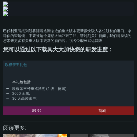
内存大小: 16 GB
图形处理器：DirectX 11 及以上级别的显卡 - Nvidia GeForce GTX1060 /
图形处理器：Radeon Vega II或更高，需要支持Metal
AMD Radeon RX 570 同等级及更高
图形处理器：NVIDIA GTX 1060 与最新显卡驱动 (至少为半年以内的版本) 或
网络：宽带网络连接
同等水平的 AMD 显卡 (如 Radeon RX 570) 及最新的显卡驱动 (至少为半年以
网络：宽带网络连接
内的版本)。
硬盘空间：62.2 GB (完整客户端)
硬盘空间: 75.9 GB (完整客户端)
网络：宽带网络连接
巴伐利亚号战列舰将随着逐渐临近的重大版本更新很快驶入各位舰长的港口。拿
稳你的望远镜，不要被这个庞然大物吓破了胆。请时刻关注新闻，我们将持续为
硬盘空间：62.2 GB (完整客户端)
您带来更多有关重大版本更新的新内容。祝各位舰长武运昌隆！
您可以通过以下载具大大加快您的研发进度：
欧根亲王礼包
本礼包包括:
欧根亲王号重巡洋舰 (4 级，德国)
2000 金鹰;
30 天高级账户;
59.99
商城
阅读更多: