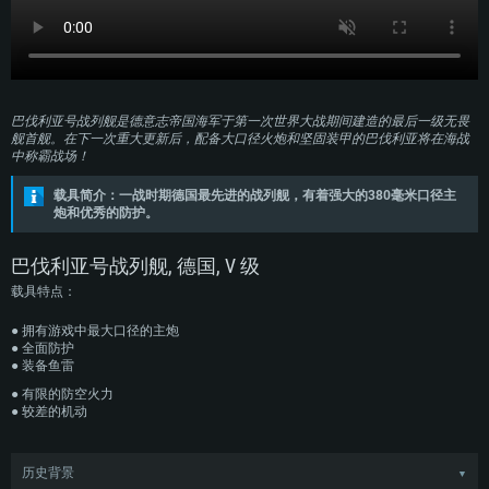
巴伐利亚号战列舰是德意志帝国海军于第一次世界大战期间建造的最后一级无畏
舰首舰。在下一次重大更新后，配备大口径火炮和坚固装甲的巴伐利亚将在海战
中称霸战场！
载具简介：一战时期德国最先进的战列舰，有着强大的380毫米口径主
炮和优秀的防护。
巴伐利亚号战列舰, 德国, V 级
载具特点：
● 拥有游戏中最大口径的主炮
● 全面防护
● 装备鱼雷
● 有限的防空火力
● 较差的机动
历史背景
▼