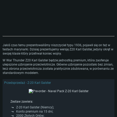
Jakiś czas temu prezentowaliśmy niszczyciel typu 1936, pojawił się on też w
testach marynarki. Dzisiaj prezentujemy wersję Z20 Karl Galster, jedyny okręt w
swojej klasie który przetrwał koniec wojny.
W War Thunder Z20 Karl Galster będzie jednostką premium, która zaoferuje
ulepszone uzbrojenie przeciwlotnicze. Główne uzbrojenie pozostało bez zmian,
lecz obrona przeciwlotnicza została praktycznie zdublowana, w porównaniu ze
standardowym modelem.
Przedsprzedaż - Z-20 Karl Galster
Zestaw zawiera:
Z-20 Karl Galster (Niemcy);
Konto premium na 15 dni;
2000 Złotych Orłów;