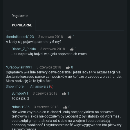
Regulamin
POPULARNE
dominikbozek123
3 czerwca 2018
1
A kiedy się pojawią samoloty 6 ery?
Diabel_Z_Piekla
3 czerwca 2018
1
Jak naprawią bajzel w pięciu poprzednich erach...
*Grabowiak1991
3 czerwca 2018
0
Oglądałem właśnie servery deweloperskie i jeżeli leo2a4 w aktualizacji nie
dostanie lepszego pancerza i pocisków go kończę przygodę z biasthunder.
Mam nadzieję że to tylko żart.
Show more
All answers (
6
)
BumborV1
3 czerwca 2018
1
To pa pa. :)
*binek1986
3 czerwca 2018
0
Nie wiem zbytnio o co ci chodzi , całą noc popylałem na serwerze
testowym i jakoś nie odczułem by Leopard 2 był słabszy od Abramsa ,
oba czołgi giną na strzała od siebie na wzajem i oba posiadają
podobną mobilność i szybkostrzelność więc wygrywa ten kto pierwszy
zauważy wroga