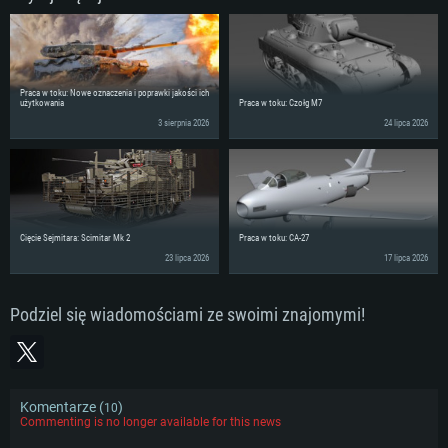
Praca w toku: Nowe oznaczenia i poprawki jakości ich
użytkowania
Praca w toku: Czołg M7
3 sierpnia 2026
24 lipca 2026
Cięcie Sejmitara: Scimitar Mk 2
Praca w toku: CA-27
23 lipca 2026
17 lipca 2026
Podziel się wiadomościami ze swoimi znajomymi!
Komentarze (
)
10
Commenting is no longer available for this news