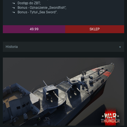
Dostęp do ZBT;
Bonus - Oznaczenie „Swordfish”;
Bonus - Tytuł „Sea Sword”.
49.99
SKLEP
Historia
▼
Z20 Karl Galster był czwartym z sześciu okrętów typu 1936 zwodowanych w
Bremen. W związku z nadawaniem okrętom przydomków marynarzy z 1WŚ,
jednostka otrzymała przydomek Karl Galster. Był on dowódcą okrętu
podwodnego S22 podczas pierwszego konfliktu. Podczas 2WŚ Karl Galster
brał udział w licznych misjach stawiania min na kanale La Manche oraz Morzu
Bałtyckim, a także wziął udział w operacji Weserübung. Pozostałe pięć okrętów
nie przetrwało wojny, także Karl Galster został ostatnim ze swojego gatunku.
Po poddaniu się Niemiec 8 maja 1945 roku, Z20 powrócił do portu w Kiel i
oddał w ręce Brytyjczyków. Jednakże kariera okrętu nie zakończyła się. W 1946
roku Z20 został podarowany ZSRR jako podarunek, jego przydomek zmieniono
na Prochny. Służył tak aż do 1956 roku.