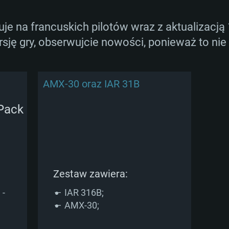
uje na francuskich pilotów wraz z aktualizacją 
ję gry, obserwujcie nowości, ponieważ to nie
AGANIA SYSTE
AMX-30 oraz IAR 31B
For MAC
Rekomendow
Rekomendow
Rekomendow
Zestaw zawiera:
wszy
x
OS: Windows 10/11
OS: Mac OS Big Su
OS: Ubuntu 20.04 
 -
IAR 316B;
AMX-30;
Hz (Xeon nie jest
Procesor: Intel Co
Procesor: Intel Co
Procesor: Intel Co