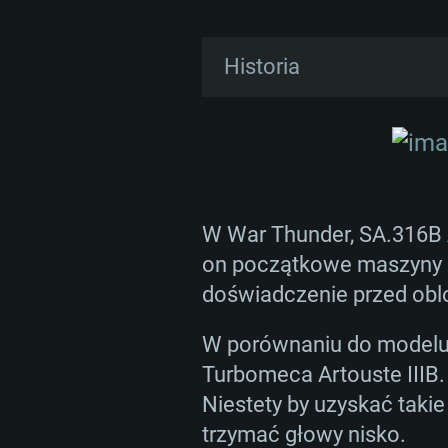
Historia
Po sukcesie wersji II, 
miała zostać powiększona
W lutym 1959 roku pierwsz
znakomicie. W 1961 roku 
W War Thunder, SA.316B 
on początkowe maszyny z
Dzięki dobrym osiągom n
doświadczenie przed obl
misji ratowniczych w reg
W porównaniu do modelu A
W 1968 roku seria zosta
Turbomeca Artouste IIIB.
Nowy model posiadał wzmo
Niestety by uzyskać takie
Produkcję zakończono do
trzymać głowy nisko.