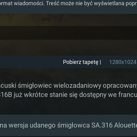
ormat wiadomości. Treść może nie być wyświetlana pop
Pobierz tapetę |
1280x1024
rancuski śmigłowiec wielozadaniowy opracowany
.316B już wkrótce stanie się dostępny we fran
na wersja udanego śmigłowca SA.316 Alouette 