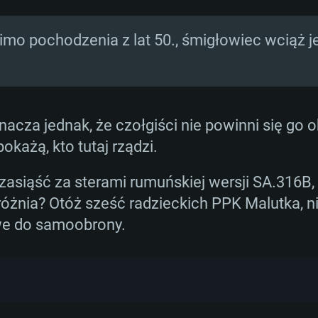
 używane oraz produkowane na licencji. Indie,
rodukcyjne. Łącznie śmigłowiec operował aż w 
mo pochodzenia z lat 50., śmigłowiec wciąż j
!
0 sztuk śmigłowca. Pomimo iż wciąż służy w 
ględu na rosnące koszta obsługi czy brak cze
acza jednak, że czołgiści nie powinni się go 
każą, kto tutaj rządzi.
zasiąść za sterami rumuńskiej wersji SA.316B, 
różnia? Otóż sześć radzieckich PPK Malutka, n
we do samoobrony.