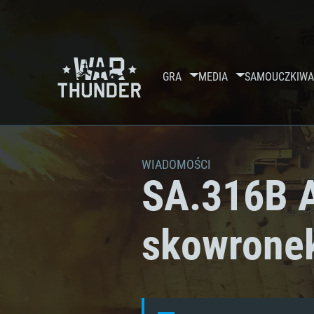
GRA
MEDIA
SAMOUCZKI
WA
WIADOMOŚCI
SA.316B Al
skowrone