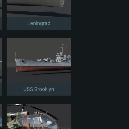
Leningrad
USS Brooklyn