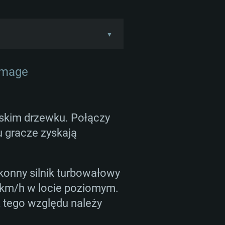
▼
wcem. Tym razem maszyna
 funkcję ratowniczą.
śmigłowiec spisuje się
uette III.
skim drzewku. Połączy
 gracze zyskają
dobył uznanie podczas
.
konny silnik turbowałowy
zowana odmiana SA.316B.
0 km/h w locie poziomym.
siągi się poprawiły.
 z tego względu należy