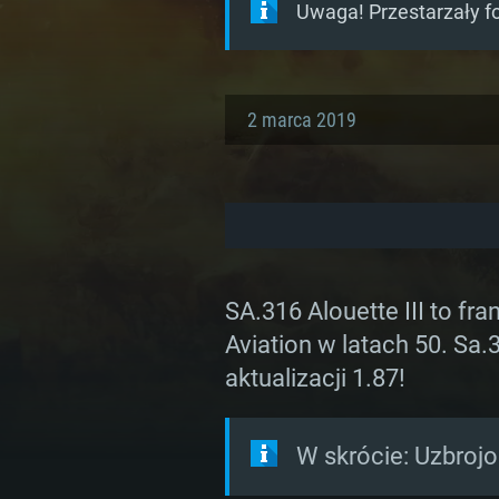
Uwaga! Przestarzały f
2 marca 2019
SA.316 Alouette III to f
Aviation w latach 50. Sa
aktualizacji 1.87!
W skrócie: Uzbrojo