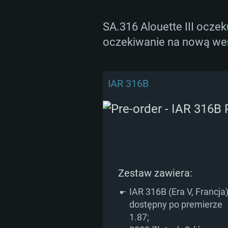
SA.316 Alouette III oczek
oczekiwanie na nową wers
WYM
IAR 316B
For PC
Minimalne
Minimalne
Minimalne
Zestaw zawiera:
OS: Windows 10 (64 bit)
OS: Mac OS Big Sur 11.0 lub no
OS: Ostatnie wydania 64bit Linu
IAR 316B (Era V, Francja)
dostępny po premierze
Procesor: Dual-Core 2.2 GHz
Procesor: Core i5, minimum 2.2G
Procesor: Dual-Core 2.4 GHz
1.87;