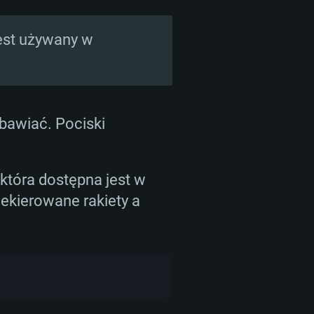
 Szwajcaria czy Rumunia
40 krajach!
est używany w
wielu krajach, zostaje
ści zamiennych.
obawiać. Pociski
która dostępna jest w
iekierowane rakiety a