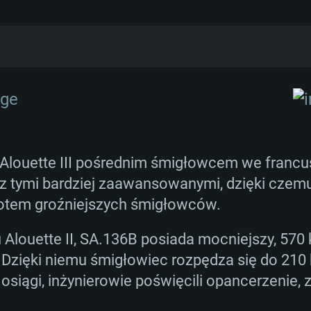
fabryka rozpoczęła prace nad kolejnym śmigło
, by pomieścić pięciu pasażerów, bądź pełnić
y prototyp został oblatany. Testy wykazały iż 
ruszyła pierwsza seria produkcyjna SA.316A Alo
Alouette III pośrednim śmigłowcem we francu
 tymi bardziej zaawansowanymi, dzięki czemu
a sporych wysokościach, śmigłowiec szybko z
otem groźniejszych śmigłowców.
ionach górskich, m.in. w Alpach czy Himalajach
louette II, SA.136B posiada mocniejszy, 570 
ła ukończona, a maszynę zastąpiła zmoderni
 Dzięki niemu śmigłowiec rozpędza się do 21
cniony ogon oraz tylny wirnik, dzięki czemu o
 osiągi, inżynierowie poświęcili opancerzenie,
piero w 1979 roku.