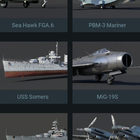
Sea Hawk FGA.6
PBM-3 Mariner
USS Somers
MiG-19S