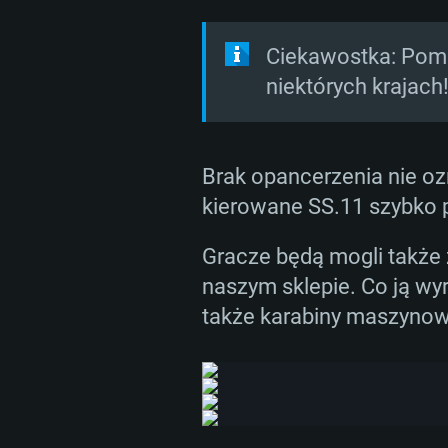
Alouette III były szeroko
posiadały własne linie p
Ciekawostka: Pomi
niektórych krajach
Wyprodukowano ponad 200
powoli wycofywany ze wz
Brak opancerzenia nie ozn
kierowane SS.11 szybko po
Gracze będą mogli także 
naszym sklepie. Co ją wy
także karabiny maszyno