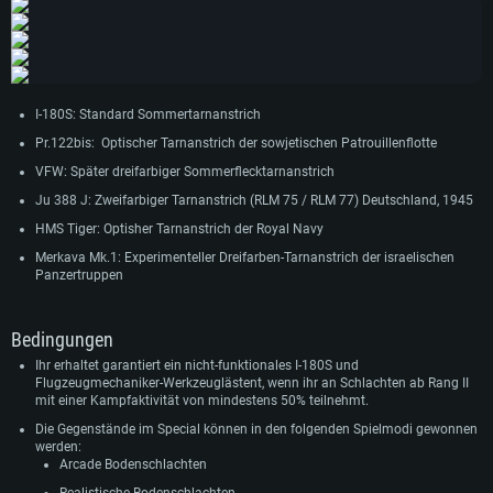
I-180S: Standard Sommertarnanstrich
Pr.122bis: Optischer Tarnanstrich der sowjetischen Patrouillenflotte
VFW: Später dreifarbiger Sommerflecktarnanstrich
Ju 388 J: Zweifarbiger Tarnanstrich (RLM 75 / RLM 77) Deutschland, 1945
HMS Tiger: Optisher Tarnanstrich der Royal Navy
Merkava Mk.1: Experimenteller Dreifarben-Tarnanstrich der israelischen
Panzertruppen
Bedingungen
Ihr erhaltet garantiert ein nicht-funktionales I-180S und
Flugzeugmechaniker-Werkzeuglästent, wenn ihr an Schlachten ab Rang II
mit einer Kampfaktivität von mindestens 50% teilnehmt.
Die Gegenstände im Special können in den folgenden Spielmodi gewonnen
werden:
Arcade Bodenschlachten