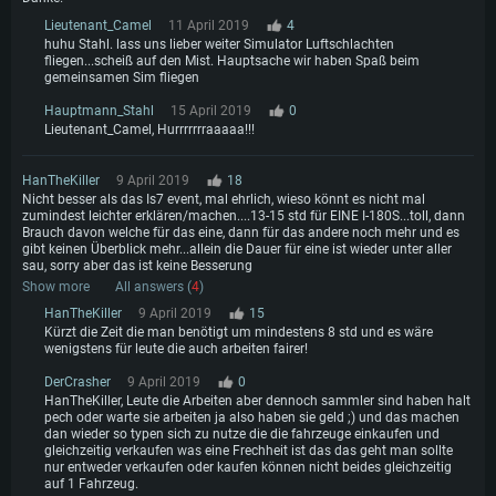
Lieutenant_Camel
11 April 2019
4
huhu Stahl. lass uns lieber weiter Simulator Luftschlachten
fliegen...scheiß auf den Mist. Hauptsache wir haben Spaß beim
gemeinsamen Sim fliegen
Hauptmann_Stahl
15 April 2019
0
Lieutenant_Camel, Hurrrrrrraaaaa!!!
HanTheKiller
9 April 2019
18
Nicht besser als das Is7 event, mal ehrlich, wieso könnt es nicht mal
zumindest leichter erklären/machen....13-15 std für EINE I-180S...toll, dann
Brauch davon welche für das eine, dann für das andere noch mehr und es
gibt keinen Überblick mehr...allein die Dauer für eine ist wieder unter aller
sau, sorry aber das ist keine Besserung
Show more
All answers (
4
)
HanTheKiller
9 April 2019
15
Kürzt die Zeit die man benötigt um mindestens 8 std und es wäre
wenigstens für leute die auch arbeiten fairer!
DerCrasher
9 April 2019
0
HanTheKiller, Leute die Arbeiten aber dennoch sammler sind haben halt
pech oder warte sie arbeiten ja also haben sie geld ;) und das machen
dan wieder so typen sich zu nutze die die fahrzeuge einkaufen und
gleichzeitig verkaufen was eine Frechheit ist das das geht man sollte
nur entweder verkaufen oder kaufen können nicht beides gleichzeitig
auf 1 Fahrzeug.