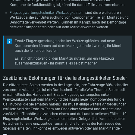
im Kampf besorgen oder sie auf dem Markt kaufen. Wenn eine
Komponente funktionsfähig ist, könnt ihr damit Teile zusammenbauen.
Flugzeugwartungstechniker-Werkzeugkästen
- sind die erweiterbaren
Werkzeuge, die zur Untersuchung von Komponenten, Teilen, Montage und
Demontage verwendet werden. Können im Kampf, nach der Demontage
defekter Komponenten oder auf dem Markt erworben werden.
Ersatz-Flugzeugwartungstechniker-Werkzeugkästen und neue
Komponenten können auf dem Markt gehandelt werden, ihr könnt
auch die fehlenden kaufen.
Es ist nicht notwendig, den Markt zu nutzen, um ein Flugzeug
zusammenzubauen - ihr könnt alles selbst machen.
Zusätzliche Belohnungen für die leistungsstärksten Spieler
Die effizienteren Spieler werden in der Lage sein, ihre Fahrzeuge 80% schneller
zusammenzubauen (es ist ein Durchschnitt für alle War Thunder Spielmodi,
einschließlich des Handels mit Ersatz-Flugzeugwartungstechniker-
Werkzeugkästen auf dem Markt und des Kaufs neuer Komponenten für die
GaijinCoins, die Sie erhalten haben)! Ihr musst einige weitere Anforderungen
erfüllen: Seid der Erste im Team am Ende einer Schlacht und erhaltet eine
zusätzliche Trophäe, die zwischen einem und drei und in seltenen Fällen - 10
Flugzeugtechniker-Werkzeugkästen enthalten. Gelegentlich kannst du einen
Gutschein für eine einzigartige Tarnanstriche für eines der Fahrzeuge des
Specials erhalten. Ihr könnt es entweder aktivieren oder am Markt handeln.