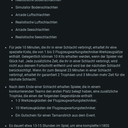
Realistische Bodenschlachten
Simulator Bodenschlachten
Arcade Luftschlachten
Realistische Luftschlachten
Arcade Seeschlachten
Realistische Seeschlachten
Für jede 10 Minuten, die ihr in einer Schlacht verbringt, erhaltet ihr eine
spezielle Kiste, die von 1 bis 3 Flugzeugwartungstechniker-Werkzeugsätze
enthält. Gelegentlich können 10 Kits erhalten werden, wenn der Spieler viel
Glück hat. Jede zusätzliche Zeit, die ihr in einer Schlacht verbringt, wird
nicht aus deinem Fortschritt entfernt und wird bei der nächsten Schlacht
berücksichtigt. Wenn ihr zum Beispiel 23 Minuten in einer Schlacht
verbringt, erhaltet ihr garantiert 2 Trophäen und 3 Minuten mehr Zeit für die
nächste Schlacht.
Nach dem Ende einer Schlacht erhalten Spieler, die in einem
konkurrierenden Teams den ersten Platz belegt haben, eine zusätzliche
Trophäe, die einen der folgenden Gegenstände enthält:
SYSTEMANFORDERUNGEN
1-3 Werkzeugkästen der Flugzeugwartungstechniker;
10 Werkzeugkästen der Flugzeugwartungstechniker;
Für PC
Für MAC
Ein Gutschein für einen Tarnanstrich aus dem Event.
Für Linux
Es dauert etwa 13-15 Stunden im Spiel, um eine komplette I-180S