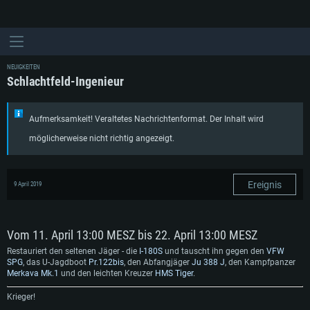
NEUIGKEITEN
Schlachtfeld-Ingenieur
Aufmerksamkeit! Veraltetes Nachrichtenformat. Der Inhalt wird
möglicherweise nicht richtig angezeigt.
Ereignis
9 April 2019
Vom 11. April 13:00 MESZ bis 22. April 13:00 MESZ
Restauriert den seltenen Jäger - die
I-180S
und tauscht ihn gegen den
VFW
SPG
, das U-Jagdboot
Pr.122bis
, den Abfangjäger
Ju 388 J
, den Kampfpanzer
Merkava Mk.1
und den leichten Kreuzer
HMS Tiger
.
Krieger!