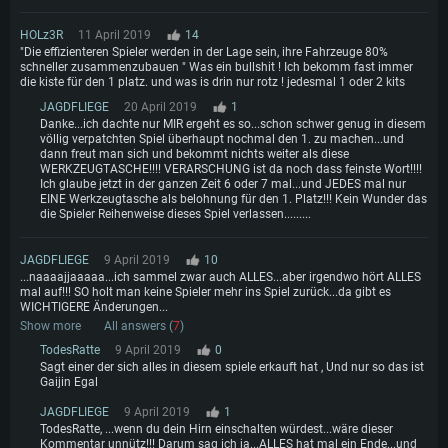
HOLz3R
11 April 2019
14
"Die effizienteren Spieler werden in der Lage sein, ihre Fahrzeuge 80%
schneller zusammenzubauen " Was ein bullshit ! Ich bekomm fast immer
die kiste für den 1 platz. und was is drin nur rotz ! jedesmal 1 oder 2 kits
JAGDFLIEGE
20 April 2019
1
Danke...ich dachte nur MIR ergeht es so...schon schwer genug in diesem
völlig verpatchten Spiel überhaupt nochmal den 1. zu machen...und
dann freut man sich und bekommt nichts weiter als diese
WERKZEUGTASCHE!!!! VERARSCHUNG ist da noch dass feinste Wort!!!!
Ich glaube jetzt in der ganzen Zeit 6 oder 7 mal...und JEDES mal nur
EINE Werkzeugtasche als belohnung für den 1. Platz!!! Kein Wunder das
die Spieler Reihenweise dieses Spiel verlassen.........
JAGDFLIEGE
9 April 2019
10
...naaaajjaaaaa...ich sammel zwar auch ALLES...aber irgendwo hört ALLES
mal auf!!! SO holt man keine Spieler mehr ins Spiel zurück...da gibt es
WICHTIGERE Änderungen...
Show more
All answers (
7
)
TodesRatte
9 April 2019
0
Sagt einer der sich alles in diesem spiele erkauft hat , Und nur so das ist
Gaijin Egal
JAGDFLIEGE
9 April 2019
1
TodesRatte, ...wenn du dein Hirn einschalten würdest...wäre dieser
Kommentar unnütz!!! Darum sag ich ja...ALLES hat mal ein Ende...und