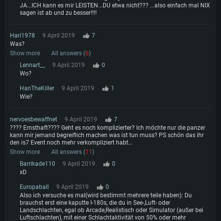
JA...ICH kann es mir LEISTEN...DU etwa nicht??? ...also einfach mal NIX
sagen ist ab und zu besser!!!!
Hari1978
9 April 2019
7
Was?
Show more
All answers (
6
)
Lennart__
9 April 2019
0
Wo?
HanTheKiller
9 April 2019
1
Wie?
nervoesbewaffnet
9 April 2019
7
???? Ernsthaft???? Geht es noch komplizierter? Ich möchte nur die panzer
kann mir jemand begreiflich machen was ist tun muss? PS schön das ihr
den is7 Event noch mehr verkompliziert habt...
Show more
All answers (
11
)
Barrikade110
9 April 2019
0
xD
Europaball
9 April 2019
0
Also ich versuche es mal(wird bestimmt mehrere teile haben): Du
brauchst erst eine kaputte I-180s, die du in See-,Luft- oder
Landschlachten, egal ob Arcade,Realistisch oder Simulator (außer bei
Luftschlachten), mit einer Schlachtaktivität von 50% oder mehr