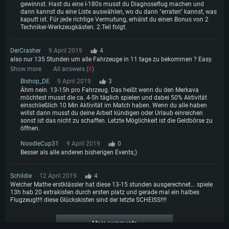
gewinnst. Hast du eine I-180s musst du Diagnoseflug machen und
dann kannst du eine Liste auswählen, wo du dann "erraten" kannst, was
kaputt ist. Für jede richtige Vermutung, erhälst du einen Bonus von 2
Techniker-Werkzeugkästen. 2.Teil folgt.
DerCrasher
9 April 2019
4
also nur 135 Stunden um alle Fahrzeuge in 11 tage zu bekommen ? Easy.
Show more
All answers (
8
)
Bishop_DE
9 April 2019
3
Ähm nein. 13-15h pro Fahrzeug. Das heißt wenn du den Merkava
möchtest musst die ca. 4-5h täglich spielen und dabei 50% Aktivität
einschließlich 10 Min Aktivität im Match haben. Wenn du alle haben
willst dann musst du deine Arbeit kündigen oder Urlaub einreichen
sonst ist das nicht zu schaffen. Letzte Möglichkeit ist die Geldbörse zu
öffnen.
NoodleCup31
9 April 2019
0
Besser als alle anderen bisherigen Events;)
Schildie
12 April 2019
4
Welcher Mathe erstklässler hat diese 13-15 stunden ausgerechnet... spiele
13h hab 20 extrakisten durch ersten platz und gerade mal ein halbes
Flugzeugt!!! diese Glückskisten sind der letzte SCHEISS!!!!
More comments