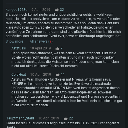
kangoo1963e
9 April 2019
32
Sry, aber noch komplizierter und unübersichtlicher gehts ja wohl kaum
noch!. Ich will nix analysieren, um es dann zu reparieren, zu verkaufen oder
tauschen, um etwas anderes zu bekommen. Was soll denn das? Gebt uns
klare Aufgaben zum Erspielen der verschiedenen Fahrzeuge und einen
vernünftigen Zeitrahmen und dann sind alle glücklich. Das hier ist, für mich
persönlich, das schlimmste Event ever, bevor es überhaupt angefangen hat.
Ihr könnt Gutscheine für die sehr seltenen (Ju 388
Show more
All answers (
9
)
J, HMS Tiger, Merkava Mk.1) Tarnanstriche für die
Aetztussi
10 April 2019
7
Dann spiele was einfaches, was deinem Niveau entspricht. Gibt viele
seltenen (I-180S, Pr.122bis, VFW) Tarnanstriche,
Spiele, wo es recht einfach gehalten ist und man auch nicht denken
muss. Ich denke, dass die Meisten sehr zufrieden sind, man kann eben
oder 5 Werkzeugkästen tauschen;
nicht auf alle Heulsusen Rücksicht nehmen.
Ein Gutschein für die seltenen Fahrzeuge (I-180S,
ColdHeat
10 April 2019
11
Aetztussi, War Thunder - für Spieler mit Niveau. Witz komm raus.
Pr.122bis, VFW) Tarnanstriche kann gegen einen
KEINER will ein unnötig verkompliziertes Event, wo die maximale
ähnlichen Gutschein für jedes andere seltene
Unüberschaubkeit absolut KEINEN Mehrwert besitzt abgesehen davon,
dass es der klaren Mehrzahl an Otto-Normal-Spielern es schwerer
Fahrzeug oder 5 Werkzeugkästen eingetauscht
machen soll zu verstehen, wie viel Lebenszeit und Nerven sie eigentlich
aufwenden müssen, damit sie nicht schon im Vorhinein entscheiden gar
werden.
nicht erst mitzumachen.
Hauptmann_Stahl
10 April 2019
22
Könnt ihr die Dauer dieses "Ereignisses" bitte bis 31.12. 2021 verlängern?!
Danke!