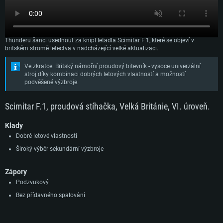
Scimitar je dvoumotorový proudový námořní bitevník, vyvinutý koncem 50. let
renomovanou konstrukční kanceláři Supermarine. Již brzy dostanou piloti War
Thunderu šanci usednout za knipl letadla Scimitar F.1, které se objeví v
britském stromě letectva v nadcházející velké aktualizaci.
Ve zkratce: Britský námořní proudový bitevník - vysoce univerzální
stroj díky kombinaci dobrých letových vlastností a možností
podvěšené výzbroje.
Scimitar F.1, proudová stíhačka, Velká Británie, VI. úroveň.
Klady
Dobré letové vlastnosti
Široký výběr sekundární výzbroje
Zápory
Podzvukový
Bez přídavného spalování