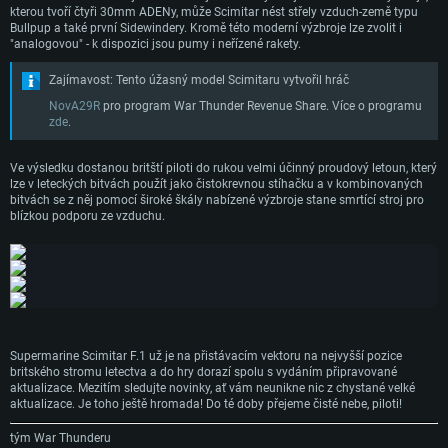
kterou tvoří čtyři 30mm ADENy, může Scimitar nést střely vzduch-země typu
Bullpup a také první Sidewindery. Kromě této moderní výzbroje lze zvolit i
"analogovou" - k dispozici jsou pumy i neřízené rakety.
Zajímavost: Tento úžasný model Scimitaru vytvořil hráč
NovA29R
pro program War Thunder Revenue Share. Více o programu
zde
.
Ve výsledku dostanou britští piloti do rukou velmi účinný proudový letoun, který
lze v leteckých bitvách použít jako čistokrevnou stíhačku a v kombinovaných
bitvách se z něj pomocí široké škály nabízené výzbroje stane smrtící stroj pro
blízkou podporu ze vzduchu.
Supermarine Scimitar F.1 už je na přistávacím vektoru na nejvyšší pozice
SYSTÉMOVÉ POŽADAVKY
britského stromu letectva a do hry dorazí spolu s vydáním připravované
aktualizace. Mezitím sledujte novinky, ať vám neunikne nic z chystané velké
aktualizace. Je toho ještě hromada! Do té doby přejeme čisté nebe, piloti!
PC
Mac
tým War Thunderu
Linux