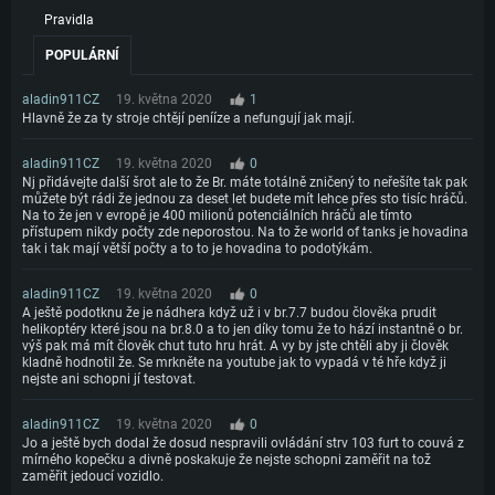
Pravidla
POPULÁRNÍ
aladin911CZ
19. května 2020
1
Hlavně že za ty stroje chtějí penííze a nefungují jak mají.
aladin911CZ
19. května 2020
0
Nj přidávejte další šrot ale to že Br. máte totálně zničený to neřešíte tak pak
můžete být rádi že jednou za deset let budete mít lehce přes sto tisíc hráčů.
Na to že jen v evropě je 400 milionů potenciálních hráčů ale tímto
přístupem nikdy počty zde neporostou. Na to že world of tanks je hovadina
tak i tak mají větší počty a to to je hovadina to podotýkám.
aladin911CZ
19. května 2020
0
A ještě podotknu že je nádhera když už i v br.7.7 budou člověka prudit
helikoptéry které jsou na br.8.0 a to jen díky tomu že to hází instantně o br.
výš pak má mít člověk chut tuto hru hrát. A vy by jste chtěli aby ji člověk
kladně hodnotil že. Se mrkněte na youtube jak to vypadá v té hře když ji
nejste ani schopni jí testovat.
aladin911CZ
19. května 2020
0
Jo a ještě bych dodal že dosud nespravili ovládání strv 103 furt to couvá z
mírného kopečku a divně poskakuje že nejste schopni zaměřit na tož
zaměřit jedoucí vozidlo.