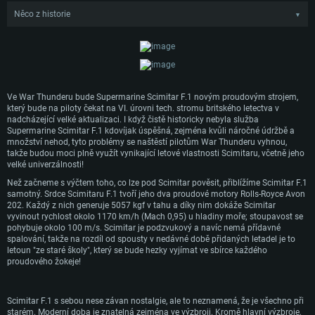
Něco z historie
▼
Vývoj letounu, ze kterého se později vyklubal Supermarine Scimitar, začal už
koncem 40. let, kdy začali konstruktéři firmy Supermarine pracovat na vývoji
bezpodvozkové námořní proudové stíhačky dle specifikací vydaných
Admiralitou.
Během vývoje bylo zkonstruováno a odzkoušeno několik prototypů. Nakonec
bylo ale bylo upuštěno od konceptu bezpodvozkového stroje a letoun byl
Ve War Thunderu bude Supermarine Scimitar F.1 novým proudovým strojem,
překlasifikován jako bitevník do nízkých výšek a královské námořnictvo v roce
který bude na piloty čekat na VI. úrovni tech. stromu britského letectva v
1954 objednalo sto letadel dle posledního prototypu - typu 544. Prototyp typ
nadcházející velké aktualizaci. I když čistě historicky nebyla služba
544 poprvé vzlétl v lednu 1956 a první sériový Scimitar pak z výrobní linky sjel o
Supermarine Scimitar F.1 kdovíjak úspěšná, zejména kvůli náročné údržbě a
rok později, v roce 1957.
množství nehod, tyto problémy se naštěstí pilotům War Thunderu vyhnou,
takže budou moci plně využít vynikající letové vlastnosti Scimitaru, včetně jeho
Scimitar byl zařazen do výzbroje letectva královského námořnictva (Fleet Air
velké univerzálnosti!
Arm) v roce 1957. Protože ale byly tehdejší letadlové lodě královského
námořnictva poměrně malé a Scimitar byl relativně velký, vedlo to k zvýšení
Než začneme s výčtem toho, co lze pod Scimitar pověsit, přiblížíme Scimitar F.1
počtu nehod, což se se Scimitarem táhlo po celou dobu jeho služby. Kromě
samotný. Srdce Scimitaru F.1 tvoří jeho dva proudové motory Rolls-Royce Avon
toho byl Scimitar náročný na údržbu a servis, což dále snižovalo jeho
202. Každý z nich generuje 5057 kgf v tahu a díky nim dokáže Scimitar
popularitu mezi posádkami.
vyvinout rychlost okolo 1170 km/h (Mach 0,95) u hladiny moře; stoupavost se
pohybuje okolo 100 m/s. Scimitar je podzvukový a navíc nemá přídavné
Supermarine Scimitar tak byl ve výzbroji FAA jen poměrně krátkou dobu, než
spalování, takže na rozdíl od spousty v nedávné době přidaných letadel je to
byl v roce 1966 nadobro vyřazen ze služby. Od té doby se Scimitary používaly k
letoun "ze staré školy", který se bude hezky vyjímat ve sbírce každého
výcviku, než v roce 1970 došlo k jejich úplnému vyřazení. Celkem bylo vyrobeno
proudového žokeje!
76 Scimitarů, z nichž 39 bylo odepsáno kvůli různým nehodám.
Scimitar F.1 s sebou nese závan nostalgie, ale to neznamená, že je všechno při
starém. Moderní doba je znatelná zejména ve výzbroji. Kromě hlavní výzbroje,