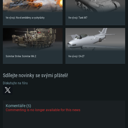
Ve vývoji: Nové emblémy a vychytávky
Ve vývoji: Tank M7
Scimitar Strike: Scimitar Mk.2
Ve vývoji: CA-27
Sdílejte novinky se svými přáteli!
Diskutujte na fóru
Komentáře (
)
5
Commenting is no longer available for this news