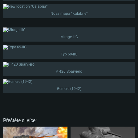
Připojení: Širokopásmové připojení
Místo na disku: 62,2 GB
Nová mapa “Kalábrie”
Mirage IIIC
Typ 69-IIG
P 420 Sparviero
Geniere (1942)
Přečtěte si více: