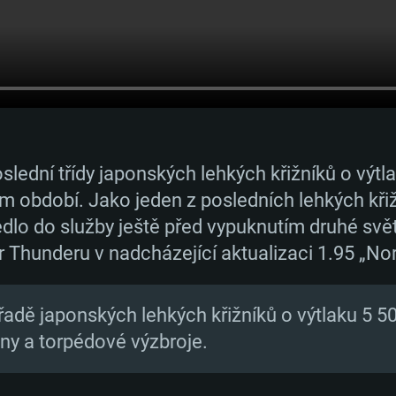
slední třídy japonských lehkých křižníků o výtla
 období. Jako jeden z posledních lehkých křiž
dlo do služby ještě před vypuknutím druhé svět
 Thunderu v nadcházející aktualizaci 1.95 „No
 řadě japonských lehkých křižníků o výtlaku 5 5
any a torpédové výzbroje.