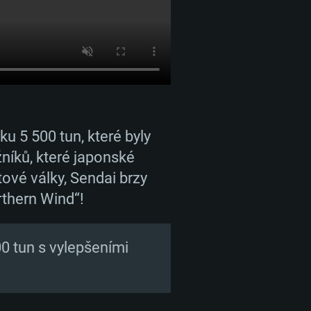
ku 5 500 tun, které byly
níků, které japonské
ové války, Sendai brzy
rthern Wind“!
00 tun s vylepšeními