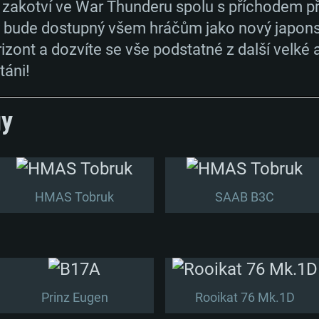
 zakotví ve War Thunderu spolu s příchodem p
y bude dostupný všem hráčům jako nový japonský
rizont a dozvíte se vše podstatné z další velké 
táni!
gy
HMAS Tobruk
SAAB B3C
Prinz Eugen
Rooikat 76 Mk.1D