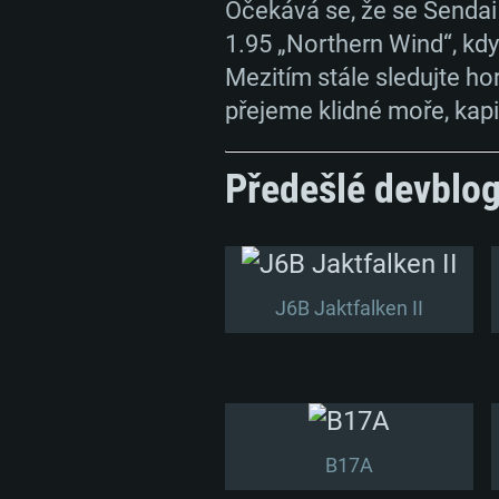
Očekává se, že se Sendai
1.95 „Northern Wind“, kd
Mezitím stále sledujte ho
přejeme klidné moře, kapi
Předešlé devblo
J6B Jaktfalken II
B17A