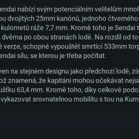
Operační paměť: 
Operační paměť: 
Operační paměť: 
endai nabízí svým potenciálním velitelům mno
nových ostrovech zažila Sendai vrchol své sl
vou dvojitých 25mm kanónů, jednoho čtverné
bitev o Guadalcanal. Zhruba o rok později, v l
 11: AMD Radeon
00 (Mac) nebo
Grafická karta: po
Grafická karta: R
Grafická karta: N
kulometů ráže 7,7 mm. Kromě toho je Sendai 
í námořní bitvy u zátoky císařovny Augusty. Ta
. Minimální
AMD/Nvidia pro
novějšími
GeForce 1060 a le
podporou Metal.
proprietárními ovl
e dvěma po obou stranách lodě. Na rozdíl od 
ilně poškozena soustředěnou palbou ze čtyř a
0p
išení hry je 720p
ími, než půl roku)
/ srovnatelná kar
é verze, schopné vypouštět smrtící 533mm torp
opadu 1943, se potopila.
Připojení: Široko
Připojení: Široko
vějšími
nejnovějšími propr
ndai sílu, se kterou je třeba počítat.
ení
ími, než půl roku);
než půl roku) a s
Místo na disku: 6
Místo na disku: 6
en na stejném designu jako předchozí lodě, zí
hry je 720p) a s
Připojení: Široko
ž znamená, že kapitáni mohou očekávat nejsil
oušťku 63,4 mm. Kromě toho, díky celkové podo
Místo na disku: 6
ení
é vykazovat srovnatelnou mobilitu s tou na Kum