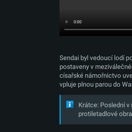
Sendai byl vedoucí lodí po
postaveny v meziválečném
císařské námořnictvo uve
vpluje plnou parou do War
Krátce: Poslední v
protiletadlové obr