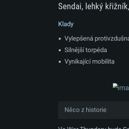
Sendai, lehký křižník
Klady
Vylepšená protivzdušn
Silnější torpéda
Vynikající mobilita
Něco z historie
Třída lehkých křižníků Se