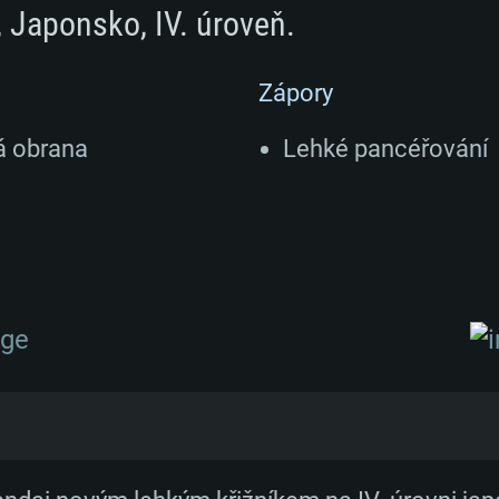
, Japonsko, IV. úroveň.
Zápory
á obrana
Lehké pancéřování
ndai byla dalším vývojem předchozí třídy Nagar