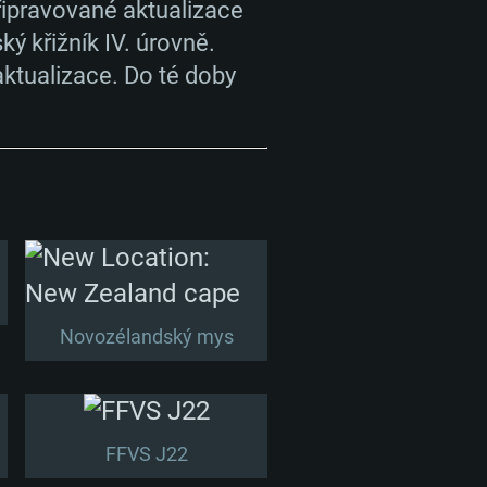
řipravované aktualizace
 křižník IV. úrovně.
aktualizace. Do té doby
Novozélandský mys
FFVS J22