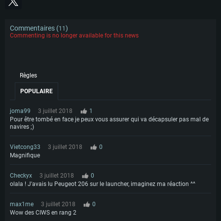
Commentaires (
)
11
Commenting is no longer available for this news
Règles
POPULAIRE
joma99
3 juillet 2018
1
Pour être tombé en face je peux vous assurer qui va décapsuler pas mal de
navires ;)
Vietcong33
3 juillet 2018
0
Magnifique
Checkyx
3 juillet 2018
0
olala ! J'avais lu Peugeot 206 sur le launcher, imaginez ma réaction ^^
max1me
3 juillet 2018
0
Wow des CIWS en rang 2