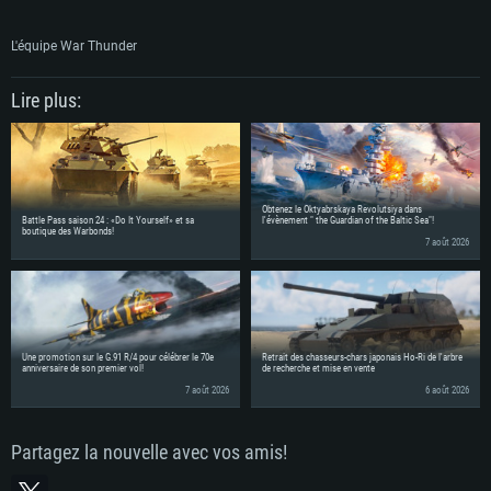
L'équipe War Thunder
Lire plus:
Obtenez le Oktyabrskaya Revolutsiya dans
Battle Pass saison 24 : «Do It Yourself» et sa
l'évènement " the Guardian of the Baltic Sea"!
boutique des Warbonds!
7 août 2026
Une promotion sur le G.91 R/4 pour célébrer le 70e
Retrait des chasseurs-chars japonais Ho-Ri de l'arbre
anniversaire de son premier vol!
de recherche et mise en vente
7 août 2026
6 août 2026
Partagez la nouvelle avec vos amis!