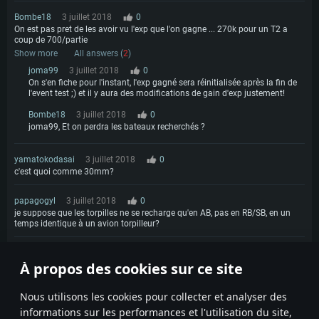
Bombe18
3 juillet 2018
0
On est pas pret de les avoir vu l'exp que l'on gagne ... 270k pour un T2 a
coup de 700/partie
Show more
All answers (
2
)
joma99
3 juillet 2018
0
On s'en fiche pour l'instant, l'exp gagné sera réinitialisée après la fin de
l'event test ;) et il y aura des modifications de gain d'exp justement!
Bombe18
3 juillet 2018
0
joma99, Et on perdra les bateaux recherchés ?
yamatokodasai
3 juillet 2018
0
c'est quoi comme 30mm?
papagogyl
3 juillet 2018
0
je suppose que les torpilles ne se recharge qu'en AB, pas en RB/SB, en un
temps identique à un avion torpilleur?
John_Bob_Lenone
6 juillet 2018
0
À propos des cookies sur ce site
elles servent a quoi les grenades sous marine
1
Nous utilisons les cookies pour collecter et analyser des
informations sur les performances et l'utilisation du site,