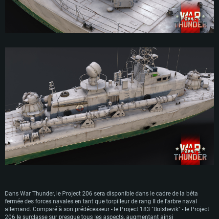
douzaine de Project 206 après avoir reçu une poignée d'exemplaires venant de
l'Union soviétique. Les torpilleurs Project 206 étaient utilisés par la marine
soviétique, l'Allemagne de l'Est, la Yougoslavie, la Bulgarie, l'Egypte, le Vietnam,
la Corée du Nord et plusieurs autres nations n’utilisant seulement un petit
nombre de navires. Le Project 206 a été retiré du service par la plupart de ses
opérateurs dans les années 90, bien que l'Égypte et le Vietnam aient encore
utilisé certains Project 206 dans les années 2000.
Dans War Thunder, le Project 206 sera disponible dans le cadre de la béta
fermée des forces navales en tant que torpilleur de rang II de l'arbre naval
allemand. Comparé à son prédécesseur - le Project 183 "Bolshevik" - le Project
206 le surclasse sur presque tous les aspects, augmentant ainsi