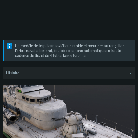
Un modèle de torpilleur soviétique rapide et meurtrier au rang II de
l’arbre naval allemand, équipé de canons automatiques à haute
cadence de tirs et de 4 tubes lance-torpilles.
Histoire
▼
Le Project 206, également connu sous le nom de «Shershen» selon la
dénomination de l'OTAN, était une classe de torpilleurs soviétiques datant de la
Guerre Froide, développé à la fin des années 1950 en remplacement du Project
183 «Bolshevik». Le nouveau Project 206 a été conçu avec des principes
similaires à ceux du Bolshevik, à savoir des coûts de production peu élevés et
une maintenance aisée. De plus, les torpilleurs du Project 206, semblables au
modèle qui les a précédé, devaient être utilisés à proximité du littoral et par
beau temps.
Le premier navire de la classe a été achevé et mis en service par la marine
soviétique en 1960. Trois chantiers navals ont produit les torpilleurs du Project
206, la Yougoslavie étant le seul pays à avoir produit sous licence une