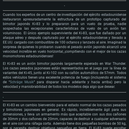
Cuando los expertos de un centro de investigación del ejército estadounidense
restauraron apresuradamente la estructura de un prototipo capturado del
bimotor japonés Ki-83 y lo prepararon para un vuelo de prueba, nadie
sospechaba las excepcionales características de vuelo de un avión tan
voluminoso. El único ejemplo superviviente del Ki-83, que fue dañado por un
ataque aéreo y después capturado por el ejército estadounidense y llevado a
EE.UU. cargado con combustible de 100 octanos y lanzado al aire. Imaginad la
sorpresa de quienes lo probaron cuando el pesado avión japonés alcanzó una
velocidad increíble en vuelo horizontal, ¡compitiendo con el mejor de los cazas
monomotores estadounidenses!
El Ki-83 es un avión bimotor japonés largamente esperado en War Thunder.
Los cazas pesados japoneses están representados en el juego por la línea de
variantes del Ki-45, junto al Ki-102 con su cañón automático de 57mm. Todos
estos vehículos tienen una excelente potencia de fuego (incluyendo el sistema
de “
Schräge Musik
” para disparar hacia adelante y hacia arriba) pero la
velocidad y maniobrabilidad de todos los modelos deja algo que desear.
El Ki-83 es un cambio bienvenido para el estado normal de los cazas pesados
y bimotores japoneses en general. Es rápido, increíblemente ágil para sus
dimensiones, y lleva un armamento más que aceptable con sus dos cañones
de 30mm y dos cañones de 20mm, capaces de destruir a cualquier adversario
en el aire con una ráfaga corta. Además tiene dos pequeñas bombas de 50 kg,
por si necesita destruir objetivos pequeños en tierra. El Ki-83 puede escoltar