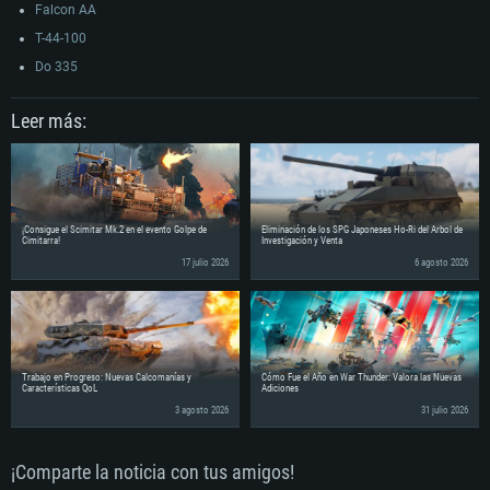
Falcon AA
T-44-100
Do 335
Leer más:
¡Consigue el Scimitar Mk.2 en el evento Golpe de
Eliminación de los SPG Japoneses Ho-Ri del Árbol de
Cimitarra!
Investigación y Venta
17 julio 2026
6 agosto 2026
Trabajo en Progreso: Nuevas Calcomanías y
Cómo Fue el Año en War Thunder: Valora las Nuevas
Características QoL
Adiciones
3 agosto 2026
31 julio 2026
¡Comparte la noticia con tus amigos!