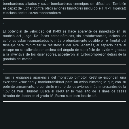
bombarderos aliados y cazar bombarderos enemigos sin dificultad. También
es capaz de luchar contra otros aviones bimotores (incluido el F7F-1 Tigercat)
e incluso contra cazas monomotores.
El potencial de velocidad del Ki-83 se hace aparente de inmediato en su
modelo del juego. De líneas aerodinámicas, sin protuberancias, incluso los
cañones están resguardados lo más profundamente posible en el frontal del
fuselaje para minimizar la resistencia del aire. Además, el espacio para el
escape no se extiende por encima del ángulo de superficie del avión – gracias
a la inventiva de los diseñadores, accedieron al turbocompresor detrás de la
góndola del motor.
Tras la engañosa apariencia del monstruo bimotor Ki-83 se esconden una
excelente velocidad y maniobrabilidad para un avión bimotor, lo que, con su
potente armamento, lo convierte en uno de los aviones más interesantes de la
1.57 de War Thunder. Busca el Ki-83 en lo más alto de la línea de cazas
bimotor de Japón en el grado IV. ¡Buena suerte en los cielos!.