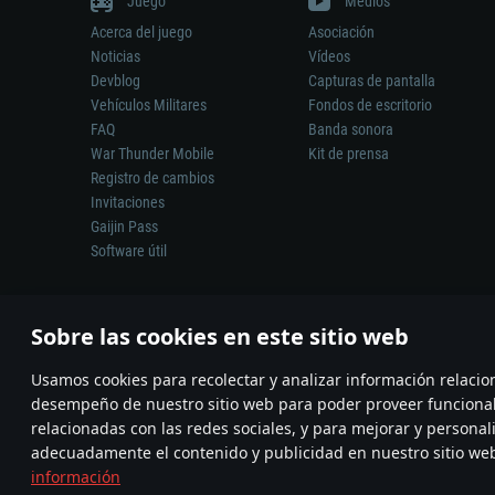
Juego
Medios
Disco Duro: 22.1 GB (Cliente Mínim
juego es 720p) con soporte Vulkan.
Acerca del juego
Asociación
Red: Conexión a Internet de banda 
Noticias
Vídeos
Devblog
Capturas de pantalla
Disco Duro: 22.1 GB (Cliente Mínim
Vehículos Militares
Fondos de escritorio
FAQ
Banda sonora
War Thunder Mobile
Kit de prensa
Registro de cambios
Invitaciones
Gaijin Pass
Software útil
Sobre las cookies en este sitio web
Usamos cookies para recolectar y analizar información relacio
desempeño de nuestro sitio web para poder proveer funciona
relacionadas con las redes sociales, y para mejorar y personal
La descripción de cualquier arma o vehículo del mundo real en este 
adecuadamente el contenido y publicidad en nuestro sitio we
© 2011—2026 Gaijin Games Kft. All trademarks, logos and brand na
información
Términos y Condiciones
Condiciones de Se