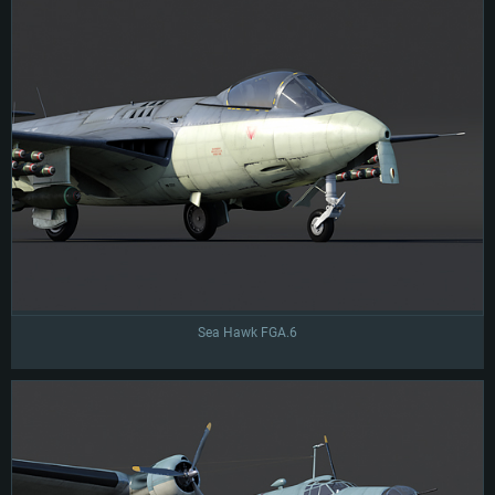
зависит от количества участников полка, средней активности бойцов, а
также активности самого игрока, который исследует технику.
— Получают ли очки для исследования полковой техники игроки учебных
полков?
Да, получают.
— Будет ли в будущем добавляться новая уникальная техника для
исследования в рамках полков?
Да, новая полковая техника будет появляться.
— Могу ли я создать полк из одного человека и исследовать полковую
технику, играя один?
Можете, но нужно понимать, что заработать необходимое количество
очков в одиночку будет сложнее и займёт больше времени.
— Как именно влияет на исследование полковой техники суммарная
активность, набранная всеми участниками полка?
Sea Hawk FGA.6
Награда в очках, которые будут использоваться для исследования
полковой техники, будет рассчитываться, исходя из суммарной
активности, набранной всеми участниками полка. К примеру, если в
полку 10 игроков и все набрали по 100 единиц активности, то награда
будет рассчитана, исходя из 1000 очков.
— Если я получу полковую технику, а после этого выйду из полка и не
захочу вступать в другие полки, техника останется?
Да, техника останется у вас, её не потребуется исследовать заново. Более