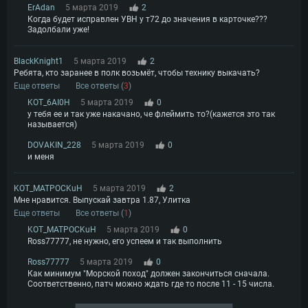
ErAdan
5 марта 2019
2
Когда будет исправлен УВН у т72 до значения в карточке???
Задолбали уже!
BlackKnight1
5 марта 2019
2
Ребята, кто заранее в полк возьмёт, чтобы технику выкачать?
Еще ответы
Все ответы (
3
)
KOT_6AI0H
5 марта 2019
0
у тебя ее и так уже накачано, че флеймить то?(кажется это так
называется)
DOVAKIN_228
5 марта 2019
0
и меня
KOT_MATPOCKuH
5 марта 2019
2
Мне нравится. Выпускай завтра 1.87, Улитка
Еще ответы
Все ответы (
1
)
KOT_MATPOCKuH
5 марта 2019
0
Ross77777, не нужно, его успеем и так выполнить
Ross77777
5 марта 2019
0
Как минимум "Морской поход" должен закончиться сначала.
Соответственно, патч можно ждать где то после 11 - 15 числа.