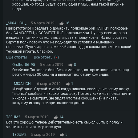
хорошая, но тогда будут юзать одни ИМБЫ, нам такой игры не
надо
_MIXALICH_
5 марта 2019
16
Приветствую! Предлагаю добавить полковые бои ТАНКИ, полковые
бои САМОЛЁТЫ, и СОВМЕСТНЫЕ полковые бои. Ну не у всех игроков
выкачаны танки и самолёты, а играть в полку хотят. Их попросту не
берут в полк потому что не подходят по условиям нынешних
полковых. Пусть игроки сами выбирают где, в каком режиме и с какой
техникой играть. Спасибо.
Еще ответы
Все ответы (
7
)
Orstho_06_95
5 марта 2019
8
Особенно Танковые бои. Без самолетов, которые появляются над
респом через 30 секунд и выносят половину команды.
_MIXALICH_
6 марта 2019
1
И ещё одно: Сделайте чтоб когда пишешь сообщение всему полку,
"иконка" сообщения засвечивалась,. Потому как в чат полка почти
никогда не смотрят, (не видят что там сообщение), а писать
каждому игроку о сборе полковых долго.
T80UM2
5 марта 2019
14
Вот это хорошо, теперь действительно есть смысл быть в полку и
чистить полки от мертвых душ.
T80UM2
5 марта 2019
5