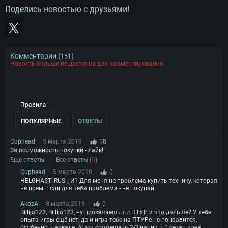
Поделись новостью с друзьями!
Комментарии (
)
151
Новость больше не доступна для комментирования
Правила
ПОПУЛЯРНЫЕ
ОТВЕТЫ
Cuphead
5 марта 2019
18
За возможность покупки - лайк!
Еще ответы
Все ответы (
5
)
Cuphead
5 марта 2019
0
HELGHAST_RUS_, И? Для меня не проблема купить технику, которая
не прем. Если для тебя проблема - не покупай.
AkozA
8 марта 2019
0
Billijo123, Billijo123, ну прокачаешь ты ПТУР и что дальше? У тебя
опыта игры ещё нет, да и игра тебе на ПТУРе не понравится,
особенно в аркаде. А вот совмещать 2-3 нации в 1 сетап идея