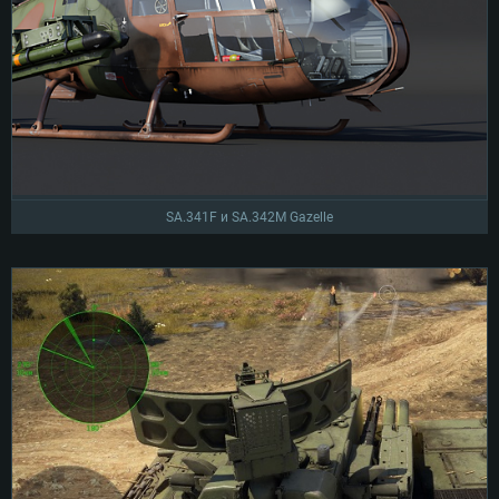
SA.341F и SA.342M Gazelle