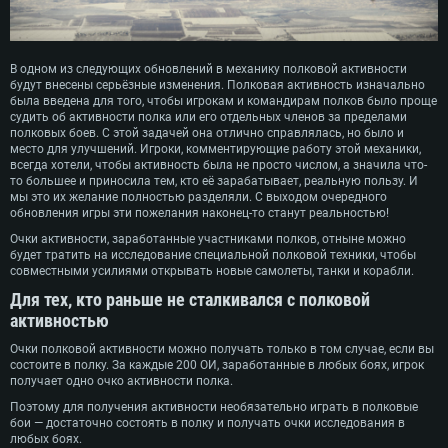
В одном из следующих обновлений в механику полковой активности
будут внесены серьёзные изменения. Полковая активность изначально
была введена для того, чтобы игрокам и командирам полков было проще
судить об активности полка или его отдельных членов за пределами
полковых боев. С этой задачей она отлично справлялась, но было и
место для улучшений. Игроки, комментирующие работу этой механики,
всегда хотели, чтобы активность была не просто числом, а значила что-
то большее и приносила тем, кто её зарабатывает, реальную пользу. И
мы это их желание полностью разделяли. С выходом очередного
обновления игры эти пожелания наконец-то станут реальностью!
Очки активности, заработанные участниками полков, отныне можно
будет тратить на исследование специальной полковой техники, чтобы
совместными усилиями открывать новые самолеты, танки и корабли.
Для тех, кто раньше не сталкивался с полковой
активностью
Очки полковой активности можно получать только в том случае, если вы
состоите в полку. За каждые 200 ОИ, заработанные в любых боях, игрок
получает одно очко активности полка.
Поэтому для получения активности необязательно играть в полковые
бои — достаточно состоять в полку и получать очки исследования в
любых боях.