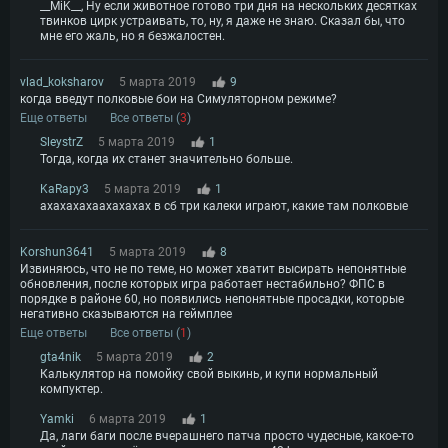
__MiK__, Ну если животное готово три дня на нескольких десятках
твинков цирк устраивать, то, ну, я даже не знаю. Сказал бы, что
мне его жаль, но я безжалостен.
vlad_koksharov
5 марта 2019
9
когда введут полковые бои на Симуляторном режиме?
Еще ответы
Все ответы (
3
)
SleystrZ
5 марта 2019
1
Тогда, когда их станет значительно больше.
KaRapy3
5 марта 2019
1
ахахахахаахахахах в сб три калеки играют, какие там полковые
Korshun3641
5 марта 2019
8
Извиняюсь, что не по теме, но может хватит высирать непонятные
обновления, после которых игра работает нестабильно? ФПС в
порядке в районе 60, но появились непонятные просадки, которые
негативно сказываются на геймплее
Еще ответы
Все ответы (
1
)
gta4nik
5 марта 2019
2
Калькулятор на помойку свой выкинь, и купи нормальный
компуктер.
Yamki
6 марта 2019
1
Да, лаги баги после вчерашнего патча просто чудесные, какое-то