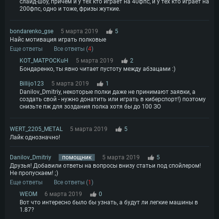
слайд-шоу, причём и у тех кто играет на 40фпс, и у тех кто играет на
200фпс, одно и тоже, фризы жуткие.
bondarenko_gse
5 марта 2019
5
Найс мотивация играть полковые
Еще ответы
Все ответы (
4
)
KOT_MATPOCKuH
5 марта 2019
2
Бондаренко, ты явно читает пустоту между абзацами :)
Billijo123
5 марта 2019
1
Danilov_Dmitriy, некоторые полки даже не принимают заявки, а
создать свой - нужно донатить или играть в киберспорт!) поэтому
снизьте пж для зоздания полка хотя бы до 100 ЗО
WERT_2205_METAL
5 марта 2019
5
Лайк однозначно!
Danilov_Dmitriy
помощник
5 марта 2019
5
Друзья! Добавили ответы на вопросы внизу статьи под спойлером!
Не пропускаем! ;)
Еще ответы
Все ответы (
1
)
WEOM
6 марта 2019
0
Вот что интересно было бы узнать, а будут ли легкие машины в
1.87?