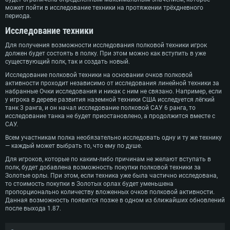
может пойти в исследование техники на протяжении трёхдневного
периода.
Исследование техники
Для получения возможности исследования полковой техники игрок
должен будет состоять в полку. При этом можно как вступить в уже
существующий полк, так и создать новый.
Исследование полковой техники на основании очков полковой
активности проходит независимо от исследования линейной техники за
набранные Очки исследования и никак с ним не связано. Например, если
у игрока в дереве развития наземной техники США исследуется лёгкий
танк 3 ранга, и он начал исследование полковой САУ 6 ранга, то
исследование танка не будет приостановлено, а продолжится вместе с
САУ.
Всем участникам полка необязательно исследовать одну и ту же технику
— каждый может выбрать то, что ему по душе.
Для игроков, которые по каким-либо причинам не желают вступать в
полк, будет добавлена возможность покупки полковой техники за
Золотые орлы. При этом, если техника уже была частично исследована,
то стоимость покупки в Золотых орлах будет уменьшена
пропорционально количеству вложенных очков полковой активности.
Данная возможность появится позже в одном из ближайших обновлений
после выхода 1.87.