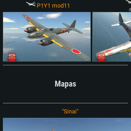
P1Y1 mod11
(
Mapas
"Sinai"