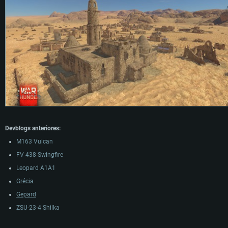
Devblogs anteriores:
M163 Vulcan
FV 438 Swingfire
Leopard A1A1
Grécia
Gepard
ZSU-23-4 Shilka