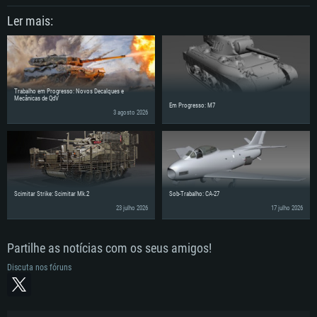
Ler mais:
Trabalho em Progresso: Novos Decalques e
Mecânicas de QdV
Em Progresso: M7
3 agosto 2026
Scimitar Strike: Scimitar Mk.2
Sob-Trabalho: CA-27
23 julho 2026
17 julho 2026
Partilhe as notícias com os seus amigos!
Discuta nos fóruns