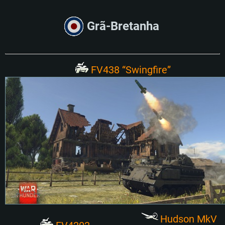
Grã-Bretanha
FV438 “Swingfire”
Hudson MkV