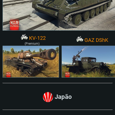
КV-122
GAZ DShK
(Premium)
Japão