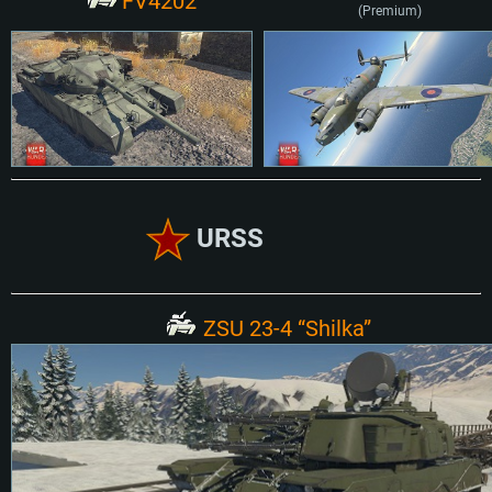
FV4202
(Premium)
URSS
ZSU 23-4 “Shilka”