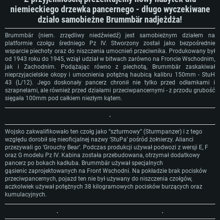
niemieckiego drzewka pancernego - długo wyczekiwane
działo samobieżne Brummbär nadjeżdża!​
Brummbär (niem. zrzędliwy niedźwiedź) jest samobieżnym działem na
platformie czołgu średniego Pz IV. Stworzony został jako bezpośrednie
wsparcie piechoty oraz do niszczenia umocnień przeciwnika. Produkowany był
od 1943 roku do 1945, wziął udział w bitwach zarówno na Froncie Wschodnim,
jak i Zachodnim. Podążając równo z piechotą, Brummbär zaskakiwał
nieprzyjacielskie okopy i umocnienia potężną haubicą kalibru 150mm - StuH
43 (L/12). Jego doskonały pancerz chronił nie tylko przed odłamkami i
szrapnelami, ale również przed działami przeciwpancernymi - z przodu grubość
sięgała 100mm pod całkiem niezłym kątem.
Wojsko zakwalifikowało ten czołg jako “szturmowy” (Sturmpanzer) i z tego
względu dorobił się nieoficjalnej nazwy ‘StuPa’ pośród żołnierzy. Alianci
przezywali go ‘Grouchy Bear’. Podczas produkcji używał podwozi z wersji E, F
oraz G modelu Pz IV. Kabina została przebudowana, otrzymał dodatkowy
pancerz po bokach kadłuba. Brummbär używał specjalnych
gąsienic zaprojektowanych na Front Wschodni. Na pokładzie brak pocisków
przeciwpancernych, pojazd ten nie był używany do niszczenia czołgów,
aczkolwiek używał potężnych 38 kilogramowych pocisków burzących oraz
kumulacyjnych.