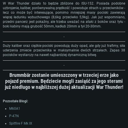
W War Thunder działo to będzie zbliżone do ISU-152. Posiada podobne
uzbrojenie, kaliber, porównywalną prędkość i powoduje strach u przeciwników -
lecz co może być interesujące, pomimo mniejszej masy pociski zawierają
więcej ładunku wybuchowego (8,6kg przeciwko 5,9kg). Jak już wspomniano,
przedni pancerz jest pokaźny, ale trzeba uważać na ataki z boków oraz tyłu -
boki kabiny mają grubość 50mm, kadłub 20mm a tył 20-30mm.
Duży kaliber oraz ciężkie pociski powodują duży opad, ale gdy już trafimy, siła
uderzenia zmiecie przeciwnika w maksymalnie dwóch strzałach. Zapas 38
pocisków wystarczy na nawet najbardziej dynamiczną bitwę.
Brummbär zostanie umieszczony w trzeciej erze jako
pojazd premium. Będziecie mogli zasiąść za jego sterami
już niedługo w najbliższej dużej aktualizacji War Thunder!​
Pozostałe Blogi:
M60A1
P-47N
Spitfire F Mk IX