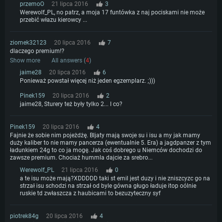
przemoO
21 lipca 2016
3
Werewolf_PL, no patrz, a moja 17 funtówka z naj pociskami nie może
przebić włazu kierowcy ...
ziomek32123
20 lipca 2016
7
dlaczego premium!?
Show more
All answers (
4
)
jaime28
20 lipca 2016
6
Ponieważ powstał więcej niż jeden egzemplarz. ;)))
Pinek159
20 lipca 2016
2
jaime28, Sturery też były tylko 2... I co?
Pinek159
20 lipca 2016
4
Fajnie że sobie nim pojeżdżę. Bljaty mają swoje su i isu a my jak mamy
duży kaliber to nie mamy pancerza (ewentualnie 5. Era) a jagdpanzer z tym
ładunkiem 24g to co ja mogę. Jak coś dobrego u Niemców dochodzi do
zawsze premium. Chociaż hummla dajcie za srebro...
Werewolf_PL
21 lipca 2016
0
a te isu może mają?XDDDDD taki st emil jest duzy i nie zniszcyzc go na
strzał isu schodzi na strzał od byle gówna gługo ładuje itop oólnie
ruskie td zwłaszcza z haubicami to bezuzyteczny syf
piotrek84g
20 lipca 2016
4