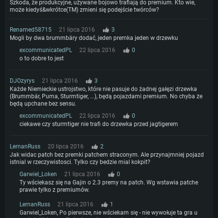
Szkoda, że produkcyjne, używane bojowo trafiają do premium. Kto wie,
może kiedyś&wkrótce(TM) zmieni się podejście twórców?
Renamed58715
21 lipca 2016
3
Mogli by dwa brummbäry dodać, jeden premka jeden w drzewku
excommunicatedPL
22 lipca 2016
0
o to dobre to jest
DJOzyrys
21 lipca 2016
3
Każde Niemieckie ustrojstwo, które nie pasuje do żadnej gałęzi drzewka
(Brummbär, Puma, Sturmtiger, ...), będą pojazdami premium. No chyba że
będą upchane bez sensu.
excommunicatedPL
22 lipca 2016
0
ciekawe czy sturmtiger nie trafi do drzewka przed jagtigerem
LernanRuss
20 lipca 2016
2
Jak widac patch bez premki patchem straconym. Ale przynajmniej pojazd
istnial w rzeczywistosci. Tylko czy bedzie mial kokpit?
Garwiel_Loken
21 lipca 2016
0
Ty wściekasz się na Gajin o 2.3 premy na patch. Wg wstawia patche
prawie tylko z premiumów.
LernanRuss
21 lipca 2016
1
Garwiel_Loken, Po pierwsze, nie wściekam się - nie wywołuje ta gra u