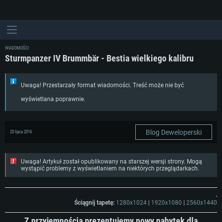
WIADOMOŚCI
Sturmpanzer IV Brummbär - Bestia wielkiego kalibru
Uwaga! Przestarzały format wiadomości. Treść może nie być
wyświetlana poprawnie.
Blog Deweloperski
20 lipca 2016
Uwaga! Artykuł został opublikowany na starszej wersji strony. Mogą
wystąpić problemy z wyświetlaniem na niektórych przeglądarkach.
Ściągnij tapetę:
1280x1024
|
1920x1080
|
2560x1440
Z przyjemnością prezentujemy nowy nabytek dla