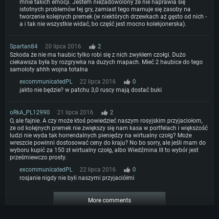
mnie takich emocji. Jestem niezadowolony że nie naprawia się
istotnych problemów tej gry, zamiast tego marnuje się zasoby na
tworzenie kolejnych premek (w niektórych drzewkach aż gęsto od nich -
a i tak nie wszystkie widać, bo część jest mocno kolekjonerska).
Spartan84
20 lipca 2016
2
Szkoda że nie ma haubic tylko robi się z nich zwykłem czołgi. Dużo
ciekawsza była by rozgrywka na duzych mapach. Mieć 2 haubice do tego
samoloty ahhh wojna totalna
excommunicatedPL
22 lipca 2016
0
jakto nie będzie? w patchu 3,0 ruscy mają dostać buki
oRkA_PL12990
21 lipca 2016
2
O, ale fajnie. A czy może ktoś powiedzieć naszym rosyjskim przyjaciołom,
ze od kolejnych premek nie zwiększy się nam kasa w portfelach i większość
ludzi nie wyda tak horrendalnych pieniędzy na wirtualny czołg? Może
wreszcie powinni dostosować ceny do kraju? No bo sorry, ale jeśli mam do
wyboru kupić za 150 zł wirtualny czołg, albo Wiedźmina III to wybór jest
prześmiewczo prosty.
excommunicatedPL
22 lipca 2016
0
rosjanie nigdy nie byli naszymi przyjaciółmi
More comments