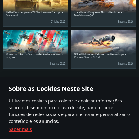
Battle Pass Temporada 24: “Do It Yourself” e Loja de
Trabalho em Progresso: Novos Decalques e
Warbonds!
Mecânicas de QdV
21 julho 2026
3 agosto 2026
Como Foi o Ano no War Thunder: Avaliem as Novas
O Su-22M4 Alemão Retorna com Desconto para o
Adições
Primeiro Voo do Su-17!
1 agosto 2026
1 agosto 2026
Partilhe as notícias com os seus amigos!
Sobre as Cookies Neste Site
Utilizamos cookies para coletar e analisar informações
sobre o desempenho e o uso do site, para fornecer
funções de redes sociais e para melhorar e personalizar o
conteúdo e os anúncios.
Saber mais