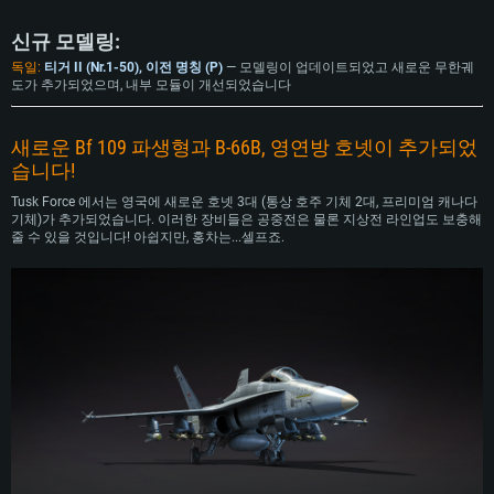
신규 모델링:
독일:
티거 II (Nr.1-50), 이전 명칭 (P)
— 모델링이 업데이트되었고 새로운 무한궤
도가 추가되었으며, 내부 모듈이 개선되었습니다
새로운 Bf 109 파생형과 B-66B, 영연방 호넷이 추가되었
습니다!
Tusk Force 에서는 영국에 새로운 호넷 3대 (통상 호주 기체 2대, 프리미엄 캐나다
기체)가 추가되었습니다. 이러한 장비들은 공중전은 물론 지상전 라인업도 보충해
줄 수 있을 것입니다! 아쉽지만, 홍차는...셀프죠.