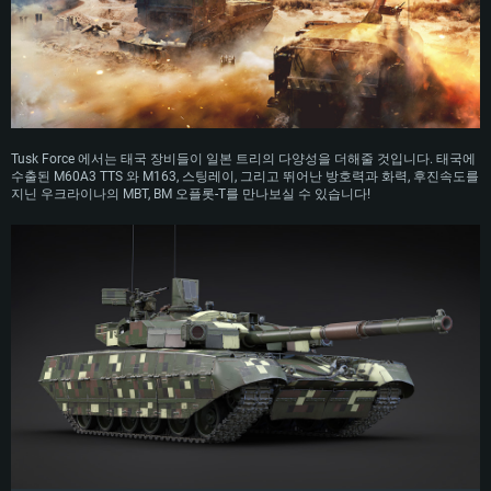
Tusk Force 에서는 태국 장비들이 일본 트리의 다양성을 더해줄 것입니다. 태국에
수출된 M60A3 TTS 와 M163, 스팅레이, 그리고 뛰어난 방호력과 화력, 후진속도를
지닌 우크라이나의 MBT, BM 오플롯-T를 만나보실 수 있습니다!