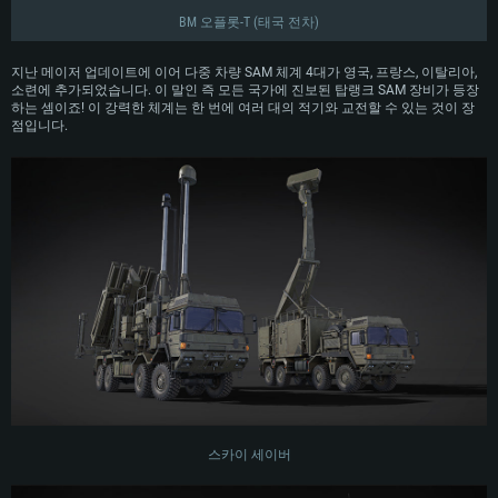
BM 오플롯-T (태국 전차)
지난 메이저 업데이트에 이어 다중 차량 SAM 체계 4대가 영국, 프랑스, 이탈리아,
소련에 추가되었습니다. 이 말인 즉 모든 국가에 진보된 탑랭크 SAM 장비가 등장
하는 셈이죠! 이 강력한 체계는 한 번에 여러 대의 적기와 교전할 수 있는 것이 장
점입니다.
스카이 세이버