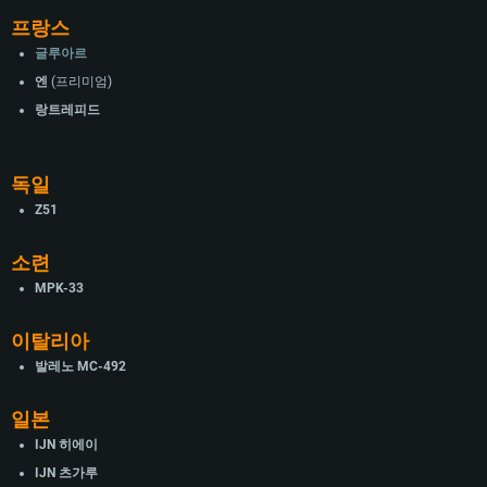
프랑스
글루아르
엔
(프리미엄)
랑트레피드
독일
Z51
소련
MPK-33
이탈리아
발레노 MC-492
일본
IJN 히에이
IJN 츠가루