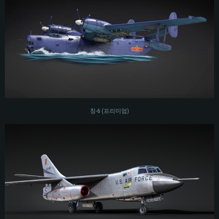
칭-6 (프리미엄)