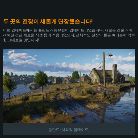
두 곳의 전장이 새롭게 단장했습니다!
이번 업데이트에서는 폴란드와 동유럽이 업데이트되었습니다. 새로운 건물과 미
려해진 경관 새로운 식생 등이 적용되었으나, 전체적인 전장의 틀은 여러분께 익숙
한 그대로일 것입니다!
폴란드 (시각적 업데이트)