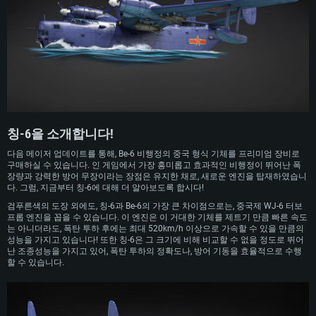
니다.
1950년대, 중국은 해군을 무장시키기 위해 몇 대의 Be-6을 공여받았으며, 1970년
대 엔진의 수명이 끝나가자, 중국의 기술자들은 대규모 현대화 개량을 진행하였습
니다. 기존의 ASh-73 피스톤 엔진을 WJ-6 터보프롭 엔진으로 교체하며, 기체의 비
행 특성과 신뢰성을 향상시켰습니다. 개량 형식은 칭-6으로 명명되었으며, 1990년
대 후반까지 운용되었습니다.
칭-6을 소개합니다!
다음 메이저 업데이트를 통해, Be-6 비행정의 중국 형식 기체를 프리미엄 장비로
구매하실 수 있습니다. 인 게임에서 가장 흥미롭고 효과적인 비행정이 뛰어난 폭
장량과 강력한 방어 무장이라는 장점은 유지한 채로, 새로운 엔진을 탑재하였습니
다. 그럼, 지금부터 칭-6에 대해 더 알아보도록 합시다!
검푸른색의 도장 외에도, 칭-6과 Be-6의 가장 큰 차이점으로는, 중국제 WJ-6 터보
프롭 엔진을 꼽을 수 있습니다. 이 엔진은 이 거대한 기체를 제트기 만큼 빠른 속도
는 아니더라도, 폭탄 투하 후에는 최대 520km/h 이상으로 가속할 수 있을 만큼의
성능을 가지고 있습니다! 또한 칭-6은 그 크기에 비해 비교할 수 없을 정도로 뛰어
난 조종성능을 가지고 있어, 폭탄 투하의 정확도나, 방어 기동을 효율적으로 수행
할 수 있습니다.