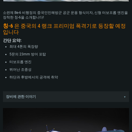
소련제 Be-6 비행정의 중국인민해방군 공군 운용 형식이자, 신형 터보프롭 엔진을
장착한 칭-6을 소개합니다!
칭-6
은 중국의 4 랭크 프리미엄 폭격기로 등장할 예정
입니다
간단 요약:
최대 4톤의 폭장량
5문의 23mm 방어 포탑
터보프롭 엔진
뛰어난 조종성
하단과 후방에서의 공격에 취약
장비에 관한 이야기
▼
청-6은 소련의 베리예프 설계국에서 개발한 Be-6 비행정의 중국 형식입니다. 기체
의 개발은 1943년에 시작되어 1945년 시제품의 초도 비행이 진행되었습니다. 생
산된 형식들은 1951년부터 배치되기 시작하였으며, 프로토타입과는 다르게 더 강
력한 ASh-73 엔진과, 기존에 장착되었던 UBT 기관총보다 강력한 NR-23 기관포를
탑재하였습니다. Be-6은 정찰과 해상 초계, 대잠 작전, 화물 수송 및 기뢰 부설 임무
에 투입되었으며, 1949년부터 1957년까지, 소련에서 120대의 기체가 생산되었습