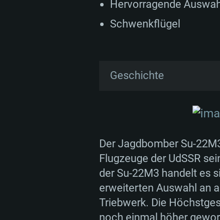
Hervorragende Auswah
Schwenkflügel
Geschichte
Die Su-22M3 ist eine der 
Projekts war die Anpassu
300, das dem R-29-300 de
im Ausland bekannte Trie
Der Jagdbomber Su-22M3 
Im Gegensatz zu den früh
Flugzeuge der UdSSR sein
eine vollständig mit der 
der Su-22M3 handelt es s
1982-83 in Komsomolsk a
erweiterten Auswahl an a
Jagdbomber wurden an Ung
Triebwerk. Die Höchstges
noch einmal höher geword