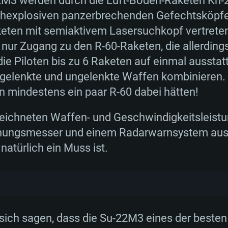
2M3 werden durch die Luft-Boden-Raketen Kh-
Arbeitsspeicher: 
hexplosiven panzerbrechenden Gefechtsköpfen
Arbeitsspeicher: 
Arbeitsspeicher: 
ten mit semiaktivem Lasersuchkopf vertreten.
 AMD Radeon 77XX /
 neuesten Treibern
Grafikkarte: NVID
nur Zugang zu den R-60-Raketen, die allerdings
ringste Auflösung
 oder analoge AMD /
gleichbare AMD mit
DirectX 11 fähige 
Grafikkarte: Rade
Treibern (nicht äl
die Piloten bis zu 6 Raketen auf einmal ausstatt
flösung des Spiels
er als 6 Monate);
neuesten Treiber
Support
AMD (Radeon RX 5
 gelenkte und ungelenkte Waffen kombinieren. 
Spiel beträgt 720p
oder höher / AMD
(nicht älter als 6
bindung
Netzwerk: Breitba
n mindestens ein paar R-60 dabei hätten!
bindung
Netzwerk: Breitba
Netzwerk: Breitba
ient)
Festplatte: 60,2 GB
eichneten Waffen- und Geschwindigkeitsleistu
bindung
ient)
Festplatte: 60,2 GB
Festplatte: 60,2 GB
rnungsmesser und einem Radarwarnsystem ausge
ient)
atürlich ein Muss ist.
ich sagen, dass die Su-22M3 eines der best