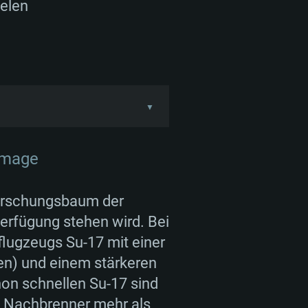
elen
▼
7. Eine Besonderheit des
ebwerks Tumansky R-29BS-
 ausgegangen, dass das
ugs vereinfachen würde.
Forschungsbaum der
verfügte die Su-22M3 über
erfügung stehen wird. Bei
 wurde in den Jahren
flugzeugs Su-17 mit einer
2M3 gebaut. Dieser
en) und einem stärkeren
hon schnellen Su-17 sind
t Nachbrenner mehr als