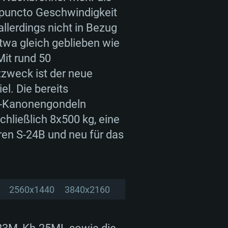
 puncto Geschwindigkeit
llerdings nicht in Bezug
etwa gleich geblieben wie
NGEN
Mit rund 50
zweck ist der neue
l. Die bereits
L-Kanonengondeln
Für Linux
chließlich 8x500 kg, eine
ren S-24B und neu für das
indows 10/11 (64bit)
ac OS Big Sur 11.0 oder neuer
buntu 20.04 64bit
2560x1440
3840x2160
ore i5 / Ryzen 5 3600 oder
ore i7 (Intel Xeon Prozessoren
ore i7
stützt)