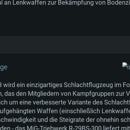
l an Lenkwaffen zur Bekämpfung von Bodenzi
für den Export konzipierten Varianten der Su-1
ng der Su-17M3-Zelle für den Einbau des Tri
r exportierten MiG-23 ähnelt. Es wurde davon
bwerk die Wartung und den Betrieb des Flugze
wird ein einzigartiges Schlachtflugzeug im 
eren vereinfachten kommerziellen Versionen 
, das den Mitgliedern von Kampfgruppen zur V
Su-17M3 vereinheitlichte Avionik. Die Maschine
ich um eine verbesserte Variante des Schlacht
m Amur produziert, insgesamt wurden 70 Su-2
ufgehängten Waffen (einschließlich Lenkwaff
arn, Syrien und den Irak geliefert.
chwindigkeit und die Steigrate der ohnehin sc
en - das MiG-Triebwerk R-29BS-300 liefert mi