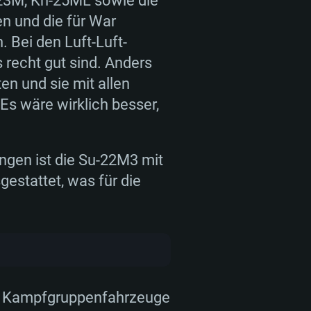
23M, Kh-25ML sowie die
16 GB
 und die für War
16 GB und mehr
8 GB
 Bei den Luft-Luft-
IA 1060 mit den neuesten
 recht gut sind. Anders
Grafikkarte oder höher mit den
on Vega II oder höher mit Metal
ter als 6 Monate) / vergleichbare
en und sie mit allen
n: NVIDIA GeForce GTX 1060
70) mit den neuesten Treibern
Es wäre wirklich besser,
 Radeon RX 570 oder höher
 Monate); mit Vulkan Support
nd-Internetverbindung
nd-Internetverbindung
nd-Internetverbindung
 (Full Client)
ngen ist die Su-22M3 mit
 (Full Client)
 (Full Client)
stattet, was für die
en Kampfgruppenfahrzeuge