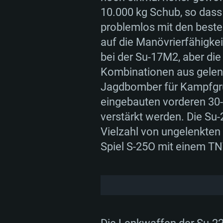
10.000 kg Schub, so dass
problemlos mit den besten
auf die Manövrierfähigkei
SYS
bei der Su-17M2, aber die
Kombinationen aus gelenk
Jagdbomber für Kampfgrup
eingebauten vorderen 3
Für PC
verstärkt werden. Die Su-
Vielzahl von ungelenkten
Mindestanforderungen
Mindestanforderungen
Mindestanforderungen
Spiel S-25O mit einem TN
Betriebssystem: Windows 10 (64
Betriebssystem: Mac OS Big Sur
Betriebssystem: neueste 64bit 
Prozessor: Dual-Core 2.2 GHz
Prozessor: Intel Core i5, 2.2 GHz
Prozessor: Dual-Core 2.4 GHz
Prozessoren werden nicht unters