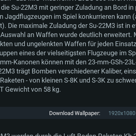
 die Su-22M3 mit geringer Zuladung an Bord in
 Jagdflugzeugen im Spiel konkurrieren kann (a
t). Die maximale Zuladung der Su-22M3 ist in 
TEMANFORDERU
 Auswahl an Waffen wurde deutlich erweitert. 
ten und ungelenkten Waffen für jeden Einsatz
pen eines der vielseitigsten Flugzeuge im Spie
0-mm-Kanonen können mit den 23-mm-GSh-23
Für MAC
22M3 trägt Bomben verschiedener Kaliber, eins
 Raketen - von kleinen S-8K und S-3K zu schwe
Empfohlen
Empfohlen
Empfohlen
T Gewicht von 58 kg.
bit)
 11.0 oder neuer
Linux Systeme
Betriebssystem: W
Betriebssystem: M
Betriebssystem: U
Download Wallpaper:
1920x1080
 (Intel Xeon
Prozessor: Intel C
Prozessor: Intel C
Prozessor: Intel C
tützt)
besser
werden nicht unter