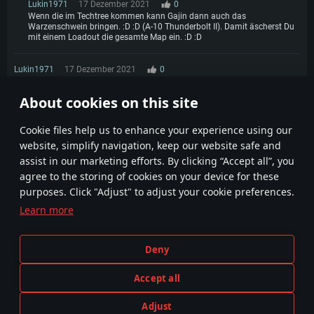
Lukin1971
17 Dezember 2021
0
Wenn die im Techtree kommen kann Gajin dann auch das
Warzenschwein bringen. :D :D (A-10 Thunderbolt II). Damit äscherst Du
mit einem Loadout die gesamte Map ein. :D :D
Lukin1971
17 Dezember 2021
0
Sabber, unbedingt haben muß. Hab die mal im Testflug ausprobiert. Mann
ist das eine geile Maschine.
About cookies on this site
1
Сookie files help us to enhance your experience using our
website, simplify navigation, keep our website safe and
assist in our marketing efforts. By clicking “Accept all”, you
agree to the storing of cookies on your device for these
purposes. Click "Adjust" to adjust your cookie preferences.
Learn more
Geschäftsbedingungen
Cookie-Einstellungen
Nutzungsbedingungen
Kundendienst
Deny
Datenschutzerklärung
Impressum
Accept all
Adjust