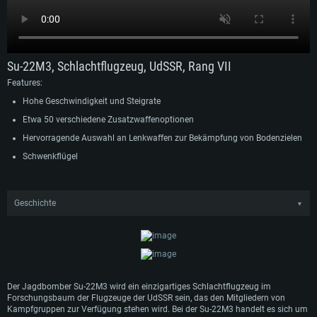
Die Su-22M3, ein hervorragender sowjetischer Jagdbomber, ist das neue
Kampfgruppenfahrzeug in War Thunder.
Su-22M3, Schlachtflugzeug, UdSSR, Rang VII
Features:
Hohe Geschwindigkeit und Steigrate
Etwa 50 verschiedene Zusatzwaffenoptionen
Hervorragende Auswahl an Lenkwaffen zur Bekämpfung von Bodenzielen
Schwenkflügel
Geschichte
▼
Die Su-22M3 ist eine der für den Export konzipierten Varianten der Su-17. Eine
Besonderheit des Projekts war die Anpassung der Su-17M3-Zelle für den Einbau
des Triebwerks Tumansky R-29BS-300, das dem R-29-300 der exportierten MiG-
23 ähnelt. Es wurde davon ausgegangen, dass das im Ausland bekannte
Triebwerk die Wartung und den Betrieb des Flugzeugs vereinfachen würde. Im
Gegensatz zu den früheren vereinfachten kommerziellen Versionen verfügte die
Der Jagdbomber Su-22M3 wird ein einzigartiges Schlachtflugzeug im
Su-22M3 über eine vollständig mit der Su-17M3 vereinheitlichte Avionik. Die
Forschungsbaum der Flugzeuge der UdSSR sein, das den Mitgliedern von
Maschine wurde in den Jahren 1982-83 in Komsomolsk am Amur produziert,
Kampfgruppen zur Verfügung stehen wird. Bei der Su-22M3 handelt es sich um
insgesamt wurden 70 Su-22M3 gebaut. Dieser Jagdbomber wurden an Ungarn,