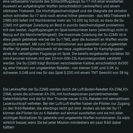
eine verbesserte Variante des Schlachtflugzeugs Su-17 mit einer erweiterten
Syrien und den Irak geliefert.
Auswahl an aufgehängten Waffen (einschließlich Lenkwaffen) und einem
stärkeren Triebwerk. Die Höchstgeschwindigkeit und die Steigrate der ohnehin
schon schnellen Su-17 sind noch einmal höher geworden - das MiG-Triebwerk R-
29BS-300 liefert mit Nachbrenner mehr als 10.000 kg Schub, so dass die Su-
22M3 mit geringer Zuladung an Bord in puncto Geschwindigkeit problemlos
mit den besten Jagdflugzeugen im Spiel konkurrieren kann (allerdings nicht in
Bezug auf die Manövrierfähigkeit). Die maximale Zuladung der Su-22M3 ist in
etwa gleich geblieben wie bei der Su-17M2, aber die Auswahl an Waffen wurde
deutlich erweitert. Mit rund 50 Kombinationen aus gelenkten und ungelenkten
Waffen für jeden Einsatzzweck ist der neue Jagdbomber für Kampfgruppen
eines der vielseitigsten Flugzeuge im Spiel. Die bereits eingebauten vorderen 30-
mm-Kanonen können mit den 23-mm-GSh-23L-Kanonengondeln verstärkt
werden. Die Su-22M3 trägt Bomben verschiedener Kaliber, einschließlich 8x500
kg, eine Vielzahl von ungelenkten Raketen - von kleinen S-8K und S-3K zu
schweren S-24B und neu für das Spiel S-25O mit einem TNT Gewicht von 58 kg.
Die Lenkwaffen der Su-22M3 werden durch die Luft-Boden-Raketen Kh-23M, Kh-
25ML sowie die schweren Kh-29L mit hochexplosiven panzerbrechenden
Gefechtsköpfen und die für War Thunder neuen S-25L-Raketen mit semiaktivem
Lasersuchkopf vertreten. Bei den Luft-Luft-Waffen haben die Piloten nur Zugang
zu den R-60-Raketen, die allerdings recht gut sind. Anders als bei der Su-17
können die Piloten bis zu 6 Raketen auf einmal ausstatten und sie mit allen
wichtigen Rüstsätzen für gelenkte und ungelenkte Waffen kombinieren. Es wäre
SYSTEMANFORDERUNGEN
wirklich besser, wenn Sie bei jeder Mission mindestens ein paar R-60 dabei
hätten!