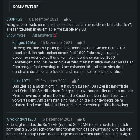
KOMMENTARE
D03RKS3
16 Dezember 2021
0
völlig uncool, welcher mensch soll das in einem menschenleben schaffen?,
alle fahrzeugen in eurem spiel freizuspielen? LG
Show more
All answers (
2
)
kangoo1963e
16 Dezember 2021
1
Du vergisst, daß es Spieler gibt, die schon seit der Closed Beta 2013
dabei sind. Ich habe selber schon fast 1800 Fahrzeuge erspielt,
gewonnen oder gekauft und kenne einige, die schon bei 2000
Fahrzeugen sind. Als neuer Spieler wird man natürlich von der Masse an
Fahrzeugen fast erschlagen. Aber entweder kämpft man sich dann
durch alle durch, oder erforscht erst mal nur seine Lieblingsnation.
Lukin1971
17 Dezember 2021
0
Das Ziel ist ja auch nicht in 10 h durch zu sein. Das Ziel ist langfristig
und Schritt für Schritt seinen Fuhrpark auszubauen. Hier und da mal ein
Premiumvehicle mit ins Deck und die Booster nutzen damit es etwas
vorwärts geht. Am zähesten sind natürlich die Hightierdecks beim
grinden. Und vom Unterhalt her auch die teuersten (natürlicherweise).
WreckingAres283
16 Dezember 2021
0
Bitte sagt mit das die Su-17M4 (ru) und Su-22M4 (de) im nächsten patch
kommen :( 256 täuschkörper und tonnen von cas bewaffnung wird auf den
neuen RB EC maps (was noch ausgebessert werden kann) sicher spaßig :D