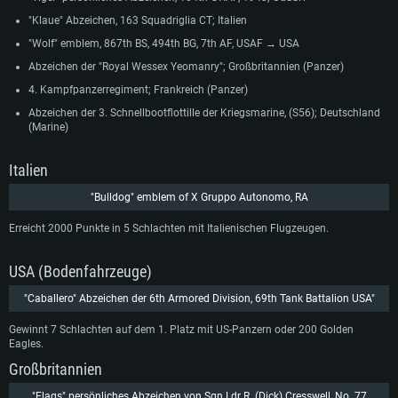
"Klaue" Abzeichen, 163 Squadriglia CT; Italien
"Wolf" emblem, 867th BS, 494th BG, 7th AF, USAF → USA
Abzeichen der "Royal Wessex Yeomanry"; Großbritannien (Panzer)
4. Kampfpanzerregiment; Frankreich (Panzer)
Abzeichen der 3. Schnellbootflottille der Kriegsmarine, (S56); Deutschland
(Marine)
Italien
"Bulldog" emblem of X Gruppo Autonomo, RA
Erreicht 2000 Punkte in 5 Schlachten mit Italienischen Flugzeugen.
USA (Bodenfahrzeuge)
"Caballero" Abzeichen der 6th Armored Division, 69th Tank Battalion USA"
Gewinnt 7 Schlachten auf dem 1. Platz mit US-Panzern oder 200 Golden
Eagles.
Großbritannien
"Flags" persönliches Abzeichen von Sqn Ldr R. (Dick) Cresswell, No. 77