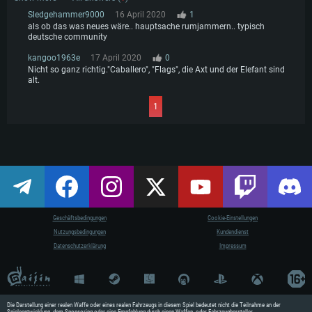
Sledgehammer9000
16 April 2020
1
als ob das was neues wäre.. hauptsache rumjammern.. typisch
deutsche community
kangoo1963e
17 April 2020
0
Nicht so ganz richtig."Caballero", "Flags", die Axt und der Elefant sind
alt.
1
Geschäftsbedingungen
Cookie-Einstellungen
Nutzungsbedingungen
Kundendienst
Datenschutzerklärung
Impressum
Die Darstellung einer realen Waffe oder eines realen Fahrzeugs in diesem Spiel bedeutet nicht die Teilnahme an der