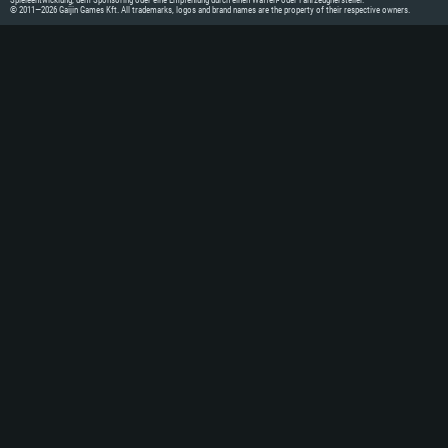
Spieleentwicklung, dem Sponsoring oder eine Empfehlung durch einen Waffen- oder Fahrzeughersteller.
© 2011—2026 Gaijin Games Kft. All trademarks, logos and brand names are the property of their respective owners.