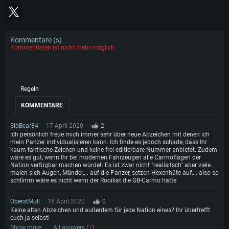
Kommentare (
)
5
Kommentieren ist nicht mehr möglich
Regeln
KOMMENTARE
SibBear84
17 April 2020
2
Ich persönlich freue mich immer sehr über neue Abzeichen mit denen ich
mein Panzer individualisieren kann. Ich finde es jedoch schade, dass Ihr
kaum taktische Zeichen und keine frei editierbare Nummer anbietet. Zudem
wäre es gut, wenn Ihr bei modernen Fahrzeugen alle Carmoflagen der
Nation verfügbar machen würdet. Es ist zwar nicht "realisitsch" aber viele
malen sich Augen, Münder,... auf die Panzer, setzen Hexenhüte auf,... also so
schlimm wäre es nicht wenn der Rooikat die GB-Carmo hätte
OberstMull
16 April 2020
0
Keine alten Abzeichen und außerdem für jede Nation eines? Ihr übertrefft
euch ja selbst!
Show more
All answers (
1
)