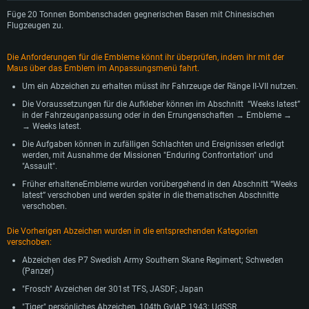
Füge 20 Tonnen Bombenschaden gegnerischen Basen mit Chinesischen
Flugzeugen zu.
Die Anforderungen für die Embleme könnt ihr überprüfen, indem ihr mit der
Maus über das Emblem im Anpassungsmenü fahrt.
Um ein Abzeichen zu erhalten müsst ihr Fahrzeuge der Ränge II-VII nutzen.
Die Voraussetzungen für die Aufkleber können im Abschnitt “Weeks latest”
in der Fahrzeuganpassung oder in den Errungenschaften → Embleme →
→ Weeks latest.
Die Aufgaben können in zufälligen Schlachten und Ereignissen erledigt
werden, mit Ausnahme der Missionen "Enduring Confrontation" und
"Assault".
Früher erhalteneEmbleme wurden vorübergehend in den Abschnitt “Weeks
latest” verschoben und werden später in die thematischen Abschnitte
verschoben.
Die Vorherigen Abzeichen wurden in die entsprechenden Kategorien
verschoben:
Abzeichen des P7 Swedish Army Southern Skane Regiment; Schweden
(Panzer)
"Frosch" Avzeichen der 301st TFS, JASDF; Japan
"Tiger" persönliches Abzeichen, 104th GvIAP, 1943; UdSSR