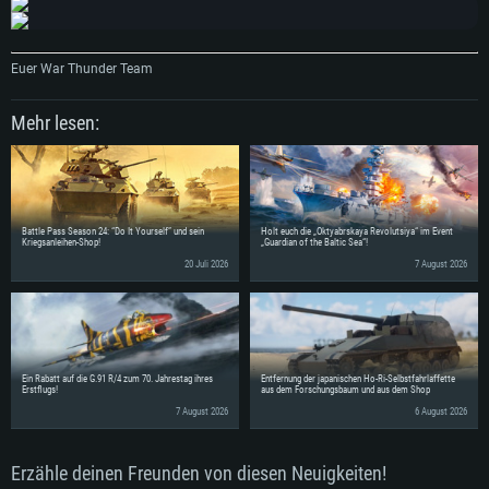
Euer War Thunder Team
Mehr lesen:
Battle Pass Season 24: “Do It Yourself” und sein
Holt euch die „Oktyabrskaya Revolutsiya“ im Event
Kriegsanleihen-Shop!
„Guardian of the Baltic Sea“!
20 Juli 2026
7 August 2026
Ein Rabatt auf die G.91 R/4 zum 70. Jahrestag ihres
Entfernung der japanischen Ho-Ri-Selbstfahrlaffette
Erstflugs!
aus dem Forschungsbaum und aus dem Shop
7 August 2026
6 August 2026
Erzähle deinen Freunden von diesen Neuigkeiten!