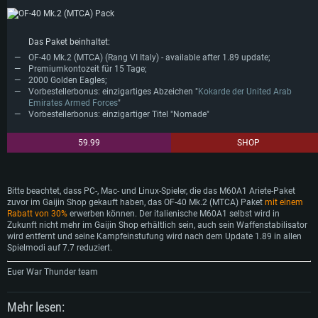
Das Paket beinhaltet:
OF-40 Mk.2 (MTCA) (Rang VI Italy) - available after 1.89 update;
Premiumkontozeit für 15 Tage;
2000 Golden Eagles;
Vorbestellerbonus: einzigartiges Abzeichen "
Kokarde der United Arab
Emirates Armed Forces
"
Vorbestellerbonus: einzigartiger Titel "Nomade"
59.99
SHOP
Bitte beachtet, dass PC-, Mac- und Linux-Spieler, die das M60A1 Ariete-Paket
zuvor im Gaijin Shop gekauft haben, das OF-40 Mk.2 (MTCA) Paket
mit einem
Rabatt von 30%
erwerben können. Der italienische M60A1 selbst wird in
Zukunft nicht mehr im Gaijin Shop erhältlich sein, auch sein Waffenstabilisator
wird entfernt und seine Kampfeinstufung wird nach dem Update 1.89 in allen
Spielmodi auf 7.7 reduziert.
Euer War Thunder team
Mehr lesen: