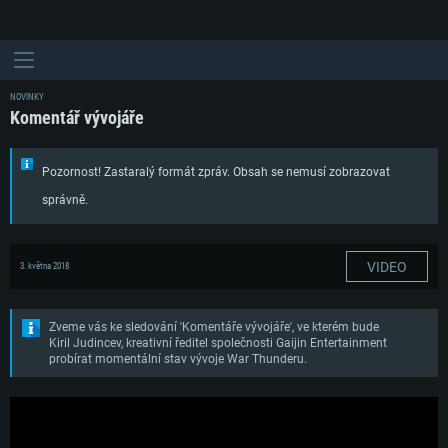
NOVINKY
Komentář vývojáře
Pozornost! Zastaralý formát zpráv. Obsah se nemusí zobrazovat
správně.
VIDEO
3. května 2018
Zveme vás ke sledování 'Komentáře vývojáře', ve kterém bude
Kiril Judincev, kreativní ředitel společnosti Gaijin Entertainment
probírat momentální stav vývoje War Thunderu.