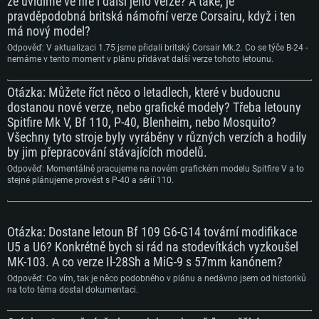
že uvidíme ve hře i další jeho verze? A také, je
pravděpodobná britská námořní verze Corsairu, když i ten
má nový model?
Odpověď: V aktualizaci 1.75 jsme přidali britský Corsair Mk.2. Co se týče B-24 -
nemáme v tento moment v plánu přidávat další verze tohoto letounu.
Otázka: Můžete říct něco o letadlech, které v budoucnu
dostanou nové verze, nebo grafické modely? Třeba letouny
Spitfire Mk V, Bf 110, P-40, Blenheim, nebo Mosquito?
Všechny tyto stroje byly vyráběny v různých verzích a hodily
by jim přepracování stávajících modelů.
Odpověď: Momentálně pracujeme na novém grafickém modelu Spitfire V a to
stejné plánujeme provést s P-40 a sérií 110.
Otázka: Dostane letoun Bf 109 G6-G14 tovární modifikace
U5 a U6? Konkrétně bych si rád na stodevítkách vyzkoušel
MK-103. A co verze Il-28Sh a MiG-9 s 57mm kanónem?
Odpověď: Co vím, tak je něco podobného v plánu a nedávno jsem od historiků
na toto téma dostal dokumentaci.