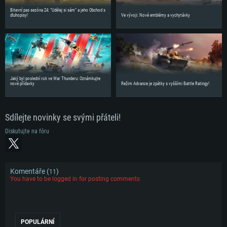
Bitevní pas sezóna 24: “Udělej si sám” a jeho Obchod s
dluhopisy!
Ve vývoji: Nové emblémy a vychytávky
Jaký byl poslední rok ve War Thunderu: Oznámkujte
nové přídavky
Režim Advance je zpátky s vyššími Battle Ratingy!
Sdílejte novinky se svými přáteli!
Diskutujte na fóru
Komentáře (
)
11
You have to be logged in for posting comments
POPULÁRNÍ