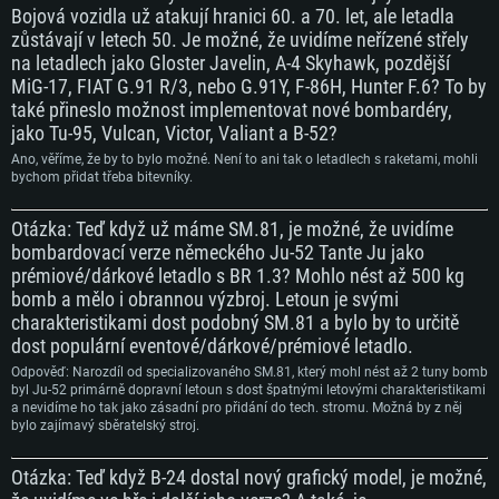
Bojová vozidla už atakují hranici 60. a 70. let, ale letadla
zůstávají v letech 50. Je možné, že uvidíme neřízené střely
na letadlech jako Gloster Javelin, A-4 Skyhawk, pozdější
MiG-17, FIAT G.91 R/3, nebo G.91Y, F-86H, Hunter F.6? To by
také přineslo možnost implementovat nové bombardéry,
jako Tu-95, Vulcan, Victor, Valiant a B-52?
Ano, věříme, že by to bylo možné. Není to ani tak o letadlech s raketami, mohli
bychom přidat třeba bitevníky.
Otázka: Teď když už máme SM.81, je možné, že uvidíme
bombardovací verze německého Ju-52 Tante Ju jako
prémiové/dárkové letadlo s BR 1.3? Mohlo nést až 500 kg
bomb a mělo i obrannou výzbroj. Letoun je svými
charakteristikami dost podobný SM.81 a bylo by to určitě
dost populární eventové/dárkové/prémiové letadlo.
Odpověď: Narozdíl od specializovaného SM.81, který mohl nést až 2 tuny bomb
byl Ju-52 primárně dopravní letoun s dost špatnými letovými charakteristikami
a nevidíme ho tak jako zásadní pro přidání do tech. stromu. Možná by z něj
bylo zajímavý sběratelský stroj.
Otázka: Teď když B-24 dostal nový grafický model, je možné,