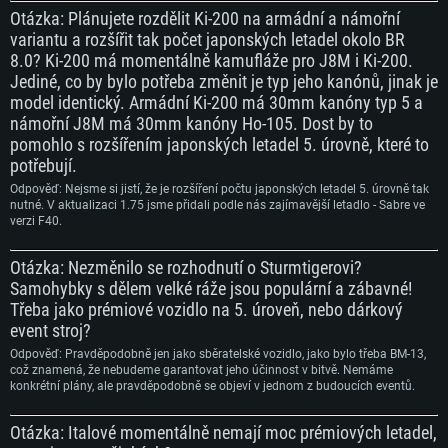
Otázka: Plánujete rozdělit Ki-200 na armádní a námořní
variantu a rozšířit tak počet japonských letadel okolo BR
8.0? Ki-200 má momentálně kamufláže pro J8M i Ki-200.
Jediné, co by bylo potřeba změnit je typ jeho kanónů, jinak je
model identický. Armádní Ki-200 má 30mm kanóny typ 5 a
námořní J8M má 30mm kanóny Ho-105. Dost by to
pomohlo s rozšířením japonských letadel 5. úrovně, které to
potřebují.
Odpověď: Nejsme si jistí, že je rozšíření počtu japonských letadel 5. úrovně tak
nutné. V aktualizaci 1.75 jsme přidali podle nás zajímavější letadlo - Sabre ve
verzi F40.
Otázka: Nezměnilo se rozhodnutí o Sturmtigerovi?
Samohybky s dělem velké ráže jsou populární a zábavné!
Třeba jako prémiové vozidlo na 5. úroveň, nebo dárkový
event stroj?
Odpověď: Pravděpodobně jen jako sběratelské vozidlo, jako bylo třeba BM-13,
což znamená, že nebudeme garantovat jeho účinnost v bitvě. Nemáme
konkrétní plány, ale pravděpodobně se objeví v jednom z budoucích eventů.
Otázka: Italové momentálně nemají moc prémiových letadel,