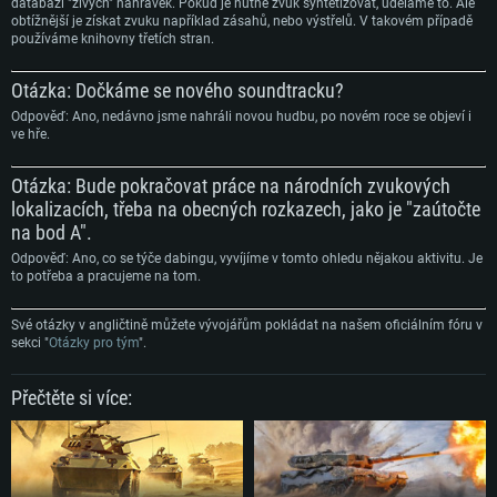
databázi "živých" nahrávek. Pokud je nutné zvuk syntetizovat, uděláme to. Ale
obtížnější je získat zvuku například zásahů, nebo výstřelů. V takovém případě
používáme knihovny třetích stran.
Otázka: Dočkáme se nového soundtracku?
Odpověď: Ano, nedávno jsme nahráli novou hudbu, po novém roce se objeví i
ve hře.
Otázka: Bude pokračovat práce na národních zvukových
lokalizacích, třeba na obecných rozkazech, jako je "zaútočte
na bod A".
Odpověď: Ano, co se týče dabingu, vyvíjíme v tomto ohledu nějakou aktivitu. Je
to potřeba a pracujeme na tom.
Své otázky v angličtině můžete vývojářům pokládat na našem oficiálním fóru v
sekci "
Otázky pro tým
".
Přečtěte si více: