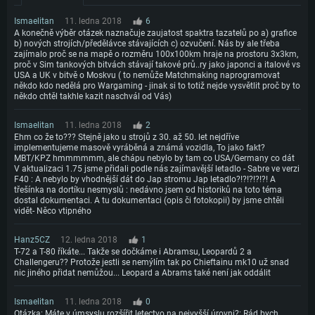
Ismaelitan
11. ledna 2018
6
A konečně výběr otázek naznačuje zaujatost spaktra tazatelů po a) grafice
b) nových strojích/předělávce stávajících c) ozvučení. Nás by ale třeba
zajímalo proč se na mapě o rozměru 100x100km hraje na prostoru 3x3km,
proč v Sim tankových bitvách stávají takové prů..ry jako japonci a italové vs
USA a UK v bitvě o Moskvu ( to nemůže Matchmaking naprogramovat
někdo kdo nedělá pro Wargaming - jinak si to totiž nejde vysvětlit proč by to
někdo chtěl takhle kazit naschvál od Vás)
Ismaelitan
11. ledna 2018
2
Ehm co že to??? Stejně jako u strojů z 30. až 50. let nejdříve
implementujeme masově vyráběná a známá vozidla, To jako fakt?
MBT/KPZ hmmmmmm, ale chápu nebylo by tam co USA/Germany co dát
V aktualizaci 1.75 jsme přidali podle nás zajímavější letadlo - Sabre ve verzi
F40 : A nebylo by vhodnější dát do Jap stromu Jap letadlo?!?!?!?!?! A
třešínka na dortíku nesmyslů : nedávno jsem od historiků na toto téma
dostal dokumentaci. A tu dokumentaci (opis či fotokopii) by jsme chtěli
vidět- Něco vtipného
Hanz5CZ
12. ledna 2018
1
T-72 a T-80 říkáte... Takže se dočkáme i Abramsu, Leopardů 2 a
Challengeru?? Protože jestli se nemýlím tak po Chieftainu mk10 už snad
nic jiného přidat nemůžou... Leopard a Abrams také není jak oddálit
Ismaelitan
11. ledna 2018
0
Otázka: Máte v úmsyslu rozšířit letectvo na nejvyšší úrovni?: Rád bych