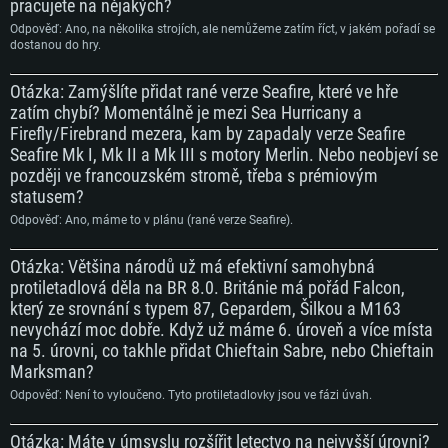
pracujete na nějakých?
Odpověď: Ano, na několika strojích, ale nemůžeme zatím říct, v jakém pořadí se
dostanou do hry.
Otázka: Zamýšlíte přidat rané verze Seafire, které ve hře
zatím chybí? Momentálně je mezi Sea Hurricany a
Firefly/Firebrand mezera, kam by zapadaly verze Seafire
Seafire Mk I, Mk II a Mk III s motory Merlin. Nebo neobjeví se
později ve francouzském stromě, třeba s prémiovým
statusem?
Odpověď: Ano, máme to v plánu (rané verze Seafire).
Otázka: Většina národů už má efektivní samohybná
protiletadlová děla na BR 8.0. Británie má pořád Falcon,
který ze srovnání s typem 87, Gepardem, Šilkou a M163
nevychází moc dobře. Když už máme 6. úroveň a více místa
na 5. úrovni, co takhle přidat Chieftain Sabre, nebo Chieftain
Marksman?
Odpověď: Není to vyloučeno. Tyto protiletadlovky jsou ve fázi úvah.
Otázka: Máte v úmsyslu rozšířit letectvo na nejvyšší úrovni?