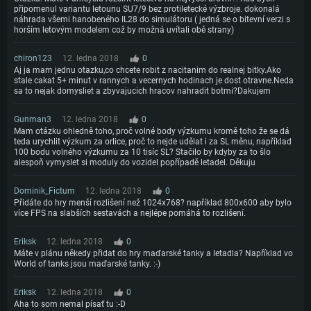
připomenul variantu letounu SU7/9 bez protiletecké výzbroje. dokonalá
náhrada všemi hanobeného IL28 do simulátoru ( jedná se o bitevní verzi s
horším letovým modelem což by možná uvítali obě strany)
chiron123
12. ledna 2018
0
Aj ja mam jednu otazku,co chcete robit z nacitanim do realnej bitky.Ako
stale cakat 5+ minut v rannych a vecernych hodinach je dost otravne.Neda
sa to nejak domysliet a zbyvajucich hracov nahradit botmi?Dakujem
Gunman3
12. ledna 2018
0
Mam otázku ohledně toho, proč volné body výzkumu kromě toho že se dá
teda urychlit výzkum za orlice, proč to nejde udělat i za SL měnu, například
100 bodu volného výzkumu za 10 tisíc SL? Stačilo by kdyby za to šlo
alespoň vymyslet si moduly do vozidel popřípadě letadel. Děkuju
Dominik_Fictum
12. ledna 2018
0
Přidáte do hry menší rozlišení než 1024x768? například 800x600 aby bylo
více FPS na slabších sestavách a nejlépe pomáhá to rozlišení.
Eriksk
12. ledna 2018
0
Máte v plánu někedy přidat do hry maďarské tanky a letadla? Například vo
World of tanks jsou maďarské tanky. :-)
Eriksk
12. ledna 2018
0
Aha to som nemal písať tu :-D