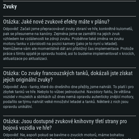
Místo na disku: 22,1 GB
Místo na disku: 22,1 GB
Připojení: Širokopásmové připojení
Zvuky
Doporučené
Místo na disku: 22,1 GB
Doporučené
Otázka: Jaké nové zvukové efekty máte v plánu?
OS: Mac OS Big Sur 11.0 nebo novější
Doporučené
OS: Windows 10/11 (64bitový)
Odpověď: Začali jsme přepracovávat zvuky zbraní ve hře, konkrétně kulometů,
Procesor: Core i7 (Intel Xeon není podporován)
pak se přesuneme na kanóny. Zejména jsme se zaměřili na jejich zvuk
Procesor: Intel Core i5 nebo Ryzen 5 3600 a lepší
OS: Ubuntu 20.04 64bit
vzhledem ke vzdálenosti ke zdroji zvuku. Proběhne také změna ve zvuku
Operační paměť: 8 GB
Operační paměť: 16 GB
motoru tanku v závislosti na pozici kamery (jako je to nyní u letadel).
Procesor: Intel Core i7
Grafická karta: Radeon Vega II nebo výkonnější s podporou Metal.
Nemůžeme vám ale momentálně dát ani přibližný čas implementace. Protože
Grafická karta: podpora DirectX 11: Nvidia GeForce 1060 a lepší, Radeon R
Operační paměť: 16 GB
práce s tímto spjaté je opravdu hodně, asi to budeme implementovat v krocích,
570 a lepší
Připojení: Širokopásmové připojení
aktualizace po aktualizaci.
Grafická karta: NVIDIA 1060 s nejnovějšími proprietárními ovladači (ne
Připojení: Širokopásmové připojení
Místo na disku: 62,2 GB
staršími, než půl roku) / srovnatelná karta AMD (Radeon RX 570) s
nejnovějšími proprietárními ovladači (ne staršími, než půl roku) a s
Místo na disku: 62,2 GB
Otázka: Co zvuky francouzských tanků, dokázali jste získat
podporou Vulcan.
jejich originální zvuky?
Připojení: Širokopásmové připojení
Odpověď: Ano - tanky, které do dnešního dne přežily, jsme nahráli. To platí i pro
Místo na disku: 62,2 GB
zbytek tanků ve hře. Nebylo to vůbec jednoduché. Navzdory faktu, že většina
vozidel v muzeích a sbírkách už dnes nemá opravdu autenticky znějící motory,
podařilo se týmu nahrát velké množství letadel a tanků. Některé z nich jsou
opravdu unikátní.
Otázka: Jsou dostupné zvukové knihovny třetí strany pro
bojová vozidla ve hře?
Odpověď: Ne, aspoň pokud se bavíme o zvucích motorů, máme bohatou