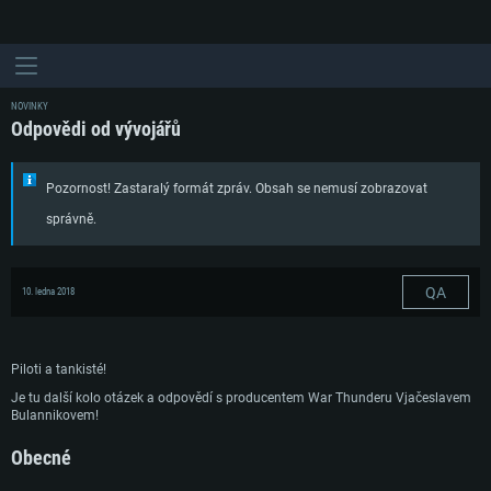
NOVINKY
Odpovědi od vývojářů
Pozornost! Zastaralý formát zpráv. Obsah se nemusí zobrazovat
správně.
QA
10. ledna 2018
Piloti a tankisté!
Je tu další kolo otázek a odpovědí s producentem War Thunderu Vjačeslavem
Bulannikovem!
Obecné