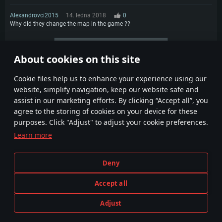
Alexandrovci2015
14. ledna 2018
0
Why did they change the map in the game ??
More comments
About cookies on this site
1
2
Сookie files help us to enhance your experience using our
website, simplify navigation, keep our website safe and
assist in our marketing efforts. By clicking “Accept all”, you
agree to the storing of cookies on your device for these
purposes. Click "Adjust" to adjust your cookie preferences.
Learn more
Smluvní podmínky
Nastavení souborů cookie
Deny
Podmínky používání služby
Zákaznická podpora
Pravidla soukromí
Accept all
Adjust
Vyobrazení jakékoli skutečné zbraně nebo vozidla v této hře neznamená účast na vývoji hry, sponzorství nebo schválení
HREJTE TEĎ
jakýmkoli výrobcem zbraně nebo vozidla.
© 2011—2026 Gaijin Games Kft. All trademarks, logos and brand names are the property of their respective owners.