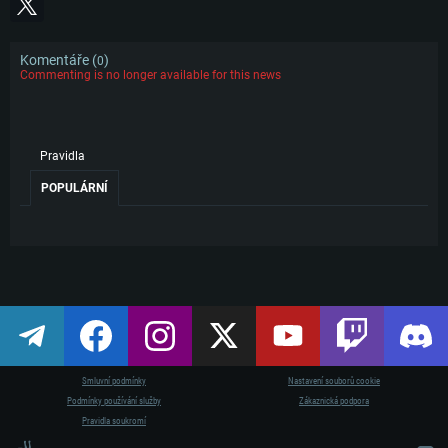
Komentáře (
)
0
Commenting is no longer available for this news
Pravidla
POPULÁRNÍ
Smluvní podmínky
Nastavení souborů cookie
Podmínky používání služby
Zákaznická podpora
SYSTÉMO
Pravidla soukromí