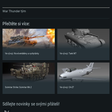
War Thunder tým
Přečtěte si více:
Ve vývoji: Nové emblémy a vychytávky
Ve vývoji: Tank M7
Scimitar Strike: Scimitar Mk.2
Ve vývoji: CA-27
Sdílejte novinky se svými přáteli!