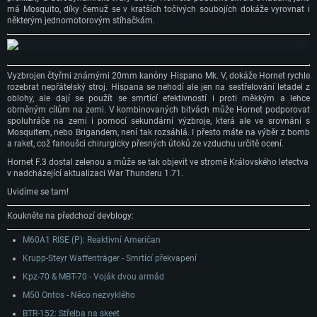
má Mosquito, díky čemuž se v kratších točivých soubojích dokáže vyrovnat i
některým jednomotorovým stíhačkám.
Vyzbrojen čtyřmi známými 20mm kanóny Hispano Mk. V, dokáže Hornet rychle
rozebrat nepřátelský stroj. Hispana se nehodí ale jen na sestřelování letadel z
oblohy, ale dají se použít se smrtící efektivností i proti měkkým a lehce
obrněným cílům na zemi. V kombinovaných bitvách může Hornet podporovat
spoluhráče na zemi i pomocí sekundární výzbroje, která ale ve srovnání s
Mosquitem, nebo Brigandem, není tak rozsáhlá. I přesto máte na výběr z bomb
a raket, což fanoušci chirurgicky přesných útoků ze vzduchu určitě ocení.
Hornet F.3 dostal zelenou a může se tak objevit ve stromě Královského letectva
v nadcházející aktualizaci War Thunderu 1.71.
Uvidíme se tam!
Koukněte na předchozí devblogy:
M60A1 RISE (P): Reaktivní Američan
Krupp-Steyr Waffenträger - Smrtící překvapení
Kpz-70 & MBT-70 - Voják dvou armád
M50 Ontos - Něco nezvyklého
BTR-152: Střelba na skeet