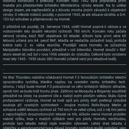
odolnou konstrukci z překližky. Koncem roku 1942 byla připravena první
maketa pro představitele britského Ministerstva výroby letadel. Na ty udělal
design dojem, ale nepřesvědčil je z důvodu mnoha jiných závazků k objednání
výroby. O několik měsíců později, v polovině 1943, se ale situace obrátila a D.H.
103 byl schválen a přejmenován na Hornet.
O přibližně rok později, 28. července 1944, vzlétl Hornet poprvé k obloze a ve
vodorovném letu dosáhl rekordní rychlosti 780 km/h. Koncem roku začala
sériová výroba, když RAF objednala 60 letadel. Ačkoliv byla první série 60
letounů určená pro 64. peruť RAF, letadla se nestačila zúčastnit bojů, protože
krátce nato 2. sv. válka skončila. Pozdější verze Hornetu se zúčastnily
Malajského lidového povstání, převážně v roli bitevníků. Hornet sloužil v RAF
skoro deset let, než byl v roce 1956 odeslán do výslužby. Celkově bylo vyrobeno
mezi lety 1945 - 1950 okolo 380 Hornetů (včetně verzí pro letadlové lodě).
Ve War Thunderu nabídne očekávaný Hornet F.3 fanouškům britského letectví
opravdového rychlíka, kterého najdou na vysokém ranku britského tech.
stromu. I když bude Hornet F.3 pokračovat ve větvi britských těžkých stíhaček,
oproti nim se bude hrát trochu jinak. Zatímco se Mosquita a Brigandy soustředí
převážně na útoky na pozemní cíle a nabízí svým pilotům velkou škálu různé
protipozemní výzbroje, Hornet se hodí spíš pro piloty, kteří preferují vzdušné
souboje při vysokých rychlostech - dvojice motorů Rolls-Royce Merlin je
schopná udělit letounu rychlost až 760 km/h ve velké výšce, což z něj činí jedno
z nejrychlejších dvoumotorových letadel ve hře. Ačkoliv nemá Hornet problém
nabrat výšku, boje v malých výškách není pro piloty Hornetu nevýhodou,
protože tam letadlo netrpí nijak menším výkonem. Lehký drak letadla z
překližky a aerodynamické tvary dávají Hornetu podobně skvělé ovládání, jako