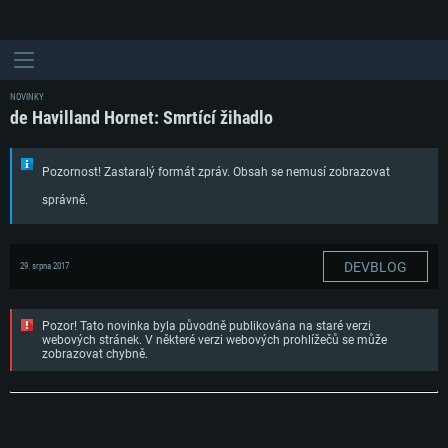
NOVINKY
de Havilland Hornet: Smrtící žihadlo
Pozornost! Zastaralý formát zpráv. Obsah se nemusí zobrazovat
správně.
DEVBLOG
29. srpna 2017
Pozor! Tato novinka byla původně publikována na staré verzi
webových stránek. V některé verzi webových prohlížečů se může
zobrazovat chybně.