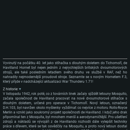
Vyvinutý na počátku 40. let jako stíhačka s dlouhým doletem do Tichomoří, de
Havilland Hornet byl nejen jedním z nejrychlejších britských dvoumotorových
strojů, ale také posledním letadlem svého druhu ve službě v RAF, než ho
nahradily nejmodernější proudové stroje. Seznamte se s novým Hornetem F.3,
který přijde v nadcházející aktualizaci War Thunderu 1.71!
Z historie:
▼
V listopadu 1942, rok poté, co z továrních linek začaly sjíždět letouny Mosquito,
začala společnost de Havilland pracovat na nové dvoumotorové stíhačce s
dlouhým doletem, určené pro operace v Tichomoří. Nový letoun, označený
D.H.103, byl navržen okolo myšlenky vyždímat co nejvíce z motoru Rolls-Royce
Merlin a vznikl jako soukromý projekt společnosti de Havilland. I když jeho drak
připomínal ten z Mosquita, byl mnohem menší a aerodynamičtější. Pro ušetření
zdrojů a nákladů se vývojáři z de Havillando rozhodli dále vylepšit techniky
práce s dřevem, které se tak osvědčily na Mosquitu, a proto nový letoun dostal