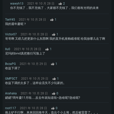
wawyh13
2021 年 10 月 28 日
2
你不充钱了，我不充钱了，大家都不充钱了，我们都有光明的未来
TseY45
2021 年 10 月 28 日
1
我的週年慶呢？
Victor07
2021 年 10 月 28 日
1
哥哥啊 又瞎几把更新什么东西啊 我的直升机座舱瞄准呢 给我放哪儿去了啊
llu0
2021 年 10 月 28 日
1
尼玛的bvvd真把敷衍写脸上了
BvzaPG
2021 年 10 月 29 日
1
收益下调了
GMPSCT
2021 年 10 月 29 日
1
收益下调的太多了，这样会流失不少玩家的。
Arahaka
2021 年 10 月 28 日
0
鏟鏟?周年慶11月啦.....反去年就知道啦~急啥呢?急啥呢?
root117
2021 年 10 月 28 日
0
推土铲不行啊，来来回回推半天，造出个小土堆，然后被雷普了。。。