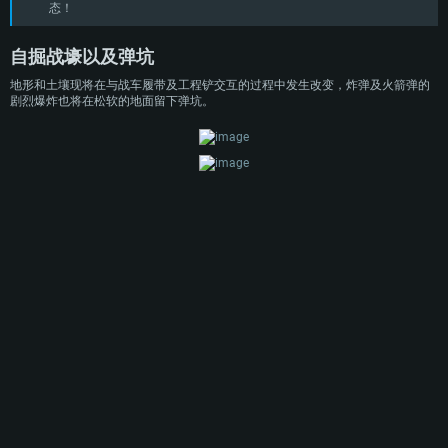
态！
自掘战壕以及弹坑
地形和土壤现将在与战车履带及工程铲交互的过程中发生改变，炸弹及火箭弹的
剧烈爆炸也将在松软的地面留下弹坑。