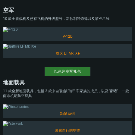
空军
10 款全新战机及已有飞机的升级型号，新款制导炸弹以及瞄准吊舱
V-12D
喷火 LF Mk IXe
以色列空军礼包
地面载具
11 款全新地面载具，包括 3 款来自“鼬鼠”装甲车家族的成员，以及“豪猪”，一款
南非机动防空载具
鼬鼠系列
豪猪自行防空炮