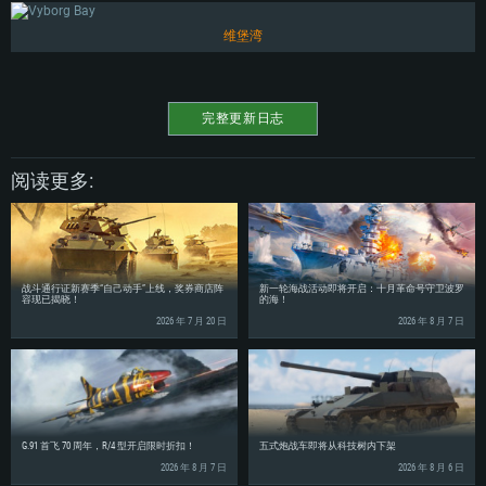
硬盘空间：23.1 GB (极简客户端)
硬盘空间: 22.1 GB (极简客户端)
硬盘空间: 22.1 GB (极简客户端)
维堡湾
推荐配置
推荐配置
推荐配置
操作系统：Windows 10 / 11 (64位)
操作系统：Mac OS Big Sur 11.0 或更新版本
操作系统：Ubuntu 20.04 64位
处理器：英特尔 Core i5 或 Ryzen 5 3600 及以上
处理器：Core i7 (不支持Intel Xeon系列)
完整更新日志
处理器：Intel Core i7
内存大小: 16 GB 或更高
内存大小：8 GB
内存大小: 16 GB
图形处理器：DirectX 11 及以上级别的显卡 - Nvidia GeForce GTX1060 /
图形处理器：Radeon Vega II或更高，需要支持Metal
阅读更多:
AMD Radeon RX 570 同等级及更高
图形处理器：NVIDIA GTX 1060 与最新显卡驱动 (至少为半年以内的版本) 或
网络：宽带网络连接
同等水平的 AMD 显卡 (如 Radeon RX 570) 及最新的显卡驱动 (至少为半年以
网络：宽带网络连接
内的版本)。
硬盘空间：62.2 GB (完整客户端)
硬盘空间: 75.9 GB (完整客户端)
网络：宽带网络连接
硬盘空间：62.2 GB (完整客户端)
战斗通行证新赛季“自己动手”上线，奖券商店阵
新一轮海战活动即将开启：十月革命号守卫波罗
容现已揭晓！
的海！
2026 年 7 月 20 日
2026 年 8 月 7 日
G.91 首飞 70 周年，R/4 型开启限时折扣！
五式炮战车即将从科技树内下架
2026 年 8 月 7 日
2026 年 8 月 6 日