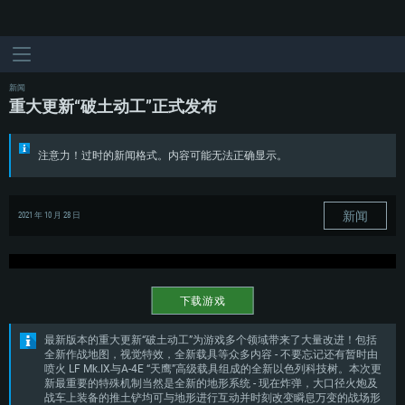
新闻
重大更新“破土动工”正式发布
注意力！过时的新闻格式。内容可能无法正确显示。
新闻
2021 年 10 月 28 日
下载游戏
最新版本的重大更新“破土动工”为游戏多个领域带来了大量改进！包括
全新作战地图，视觉特效，全新载具等众多内容 - 不要忘记还有暂时由
喷火 LF Mk.IX与A-4E “天鹰”高级载具组成的全新以色列科技树。本次更
新最重要的特殊机制当然是全新的地形系统 - 现在炸弹，大口径火炮及
战车上装备的推土铲均可与地形进行互动并时刻改变瞬息万变的战场形