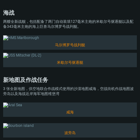
海战
两艘全新战舰，包括配备了两门自动装填127毫米主炮的米歇尔号驱逐舰以及配
备343毫米主炮的海上巨兽马尔博罗号战列舰。
马尔博罗号战列舰
配置要求
米歇尔号驱逐舰
PC平台
MAC平台
Linux平台
新地图及作战任务
最低配置
最低配置
最低配置
3 张全新地图，供空地联合作战模式使用的沙漠地图咸海，空战街机作战地图波
旁岛以及海战近岸海军地图维堡湾
操作系统：Windows 10 (64位)
操作系统：Mac OS Big Sur 11.0 或更新版本
操作系统：大部分现代 64 位 Linux 系统发行版
处理器：双核 2.2 GHz
处理器：Core i7，至少需要 2.2GHz (不支持Intel Xeon系列)
处理器：双核 2.4 GHz
咸海
内存大小：4GB
内存大小：6 GB
内存大小：4 GB
图形处理器：DirectX 11 级别的显卡 - AMD Radeon 77XX / NVIDIA GeForce
图形处理器: Intel Iris Pro 5200 (Mac) 或同等水平的 AMD / Nvidia显卡 (游戏
图形处理器：NVIDIA GTX 660 及最新显卡驱动 (至少为半年以内的版本) 或同
GTX 660 (游戏支持的解析度最低为720P)
支持的解析度最低为720P)
等水平的 AMD 显卡及最新的显卡驱动 (至少为半年以内的版本)。游戏支持的
解析度最低为720P。显卡需要支持Vulkan API
波旁岛
网络：宽带网络连接
网络：宽带网络连接
网络：宽带网络连接