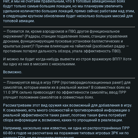
Нет, и мы не считаем правильным, что в топовых авиационных боях
будут только самые большие локации, но мы планируем увеличить
удельное количество больших локаций, прямо сейчас работаем над этим,
в следующем крупном обновлении будет несколько больших миссий для
топовой авиации.
— Появится ли, кроме аэродромов и ПВО, другое функциональное
окружение? (Радары, станции подавления помех, станции управления
дронами, функционирующие пусковые установки баллистических и
крылатых ракет)? Причем влияющее на геймплей (разбомбил радар —
противник потерял дальность обзора, упала эффективность ПВО).
И можно ли будет когда-нибудь вывести из строя вражескую ВПП? Хотя
бы одну из них в миссиях с несколькими.
Возможно.
— Планируется ввод в игру ПРР (противорадиолокационных ракет) для
самолётов, которые имели их в реальной жизни? В совместных боях на
11.0 ЗРК сильно превосходят по эффективности самолёты, ввод ПРР
улучшит положение самолётов в совместных боях.
Рассматриваем этот вид оружия как возможный для добавления в игру.
К сожалению, есть много сложностей и противоречивой информации о
реальной эффективности таких ракет, поэтому такая фича потребует
сбора информации и, возможно, каких-то упрощений в реализации.
Например, насколько нам известно, ни одна из распространённых ПРР
60-80-х годов не рассчитана на поражение типовых игровых ЗРК ни по
частоте ГСН, ни по точности попадания.