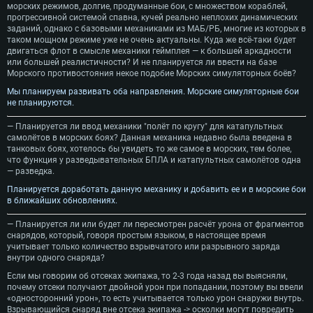
морских режимов, долгие, продуманные бои, с множеством кораблей,
прогрессивной системой спавна, кучей реально неплохих динамических
заданий, однако с базовыми механиками из МАБ/РБ, многие из которых в
таком мощном режиме уже не очень актуальны. Куда же всё-таки будет
двигаться флот в смысле механики геймплея — к большей аркадности
или большей реалистичности? И не планируется ли ввести на базе
Морского противостояния некое подобие Морских симуляторных боёв?
Мы планируем развивать оба направления. Морские симуляторные бои
не планируются.
— Планируется ли ввод механики "полёт по кругу" для катапультных
самолётов в морских боях? Данная механика недавно была введена в
танковых боях, хотелось бы увидеть то же самое в морских, тем более,
что функция у разведывательных БПЛА и катапультных самолётов одна
— разведка.
Планируется доработать данную механику и добавить ее и в морские бои
в ближайших обновлениях.
— Планируется ли или будет ли пересмотрен расчёт урона от фрагментов
снарядов, который, говоря простым языком, в настоящее время
учитывает только количество взрывчатого или разрывного заряда
внутри одного снаряда?
Если мы говорим об отсеках экипажа, то 2-3 года назад вы выясняли,
почему отсеки получают двойной урон при попадании, поэтому вы ввели
«односторонний урон», то есть учитывается только урон снаружи внутрь.
Взрывающийся снаряд вне отсека экипажа -> осколки могут повредить