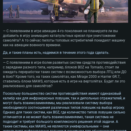
— С появлением в игре авиации 4-го поколения не планируете ли вы
добавить в игру анимацию катапультных кресел при уничтожении
самолёта? А то сейчас пилоты топовых истребителей покидают машину
как на авиации военного времени.
Да, и такие планы есть, надеемся в течение этого года сделать.
— С появлением в игре более развитых систем средств противодействия
с зарядами разного типа, например, блоков BOZ на Tornado, стоит ли
ожидать переработки таких систем с возможностью выбора ЛТЦ или ДО
в бою? Кроме того, на таких самолётах, как Mirage 2000 и Harrier GR.7,
ставились блоки MAWS, которые есть в игре на вертолётах. Будет ли это
реализовано для самолётов?
Поскольку большинство систем противодействия имеют одинаковый
калибр как для инфракрасных ловушек, так и дипольных отражателей, и
могут быть взаимозаменяемы, мы реализовали систему выбора
необходимого соотношения различных типов ловушек на выбор игроку.
Однако для таких систем, как BOZ, где количество типов ловушек сильно
отличается и не может быть взаимозаменяемо, такая система не
подходит и требует большого комплексного решения этой задачи. А
такие системы, как MAWS, не являются универсальными — они
используют инфракрасные датчики в основном для обнаружения пусков