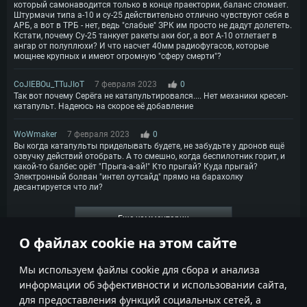
который самонаводится только в конце праектории, баланс сломает.
Штурмачи типа а-10 и су-25 действительно отлично чувствуют себя в
АРБ, а вот в ТРБ - нет, ведь "слабые" ЗРК им просто не дадут долететь.
Кстати, почему Су-25 танкует ракеты аки бог, а вот А-10 отлетает в
ангар от полуплюхи? И что насчет 40мм радиофугасов, которые
мощнее крупных и имеют огромную "сферу смерти"?
CoJIEBOu_TTuJIoT
7 февраля 2023
0
Так вот почему Серёга не катапультировался.... Нет механики кресел-
катапульт. Надеюсь на скорое её добавление
WoWmaker
7 февраля 2023
0
Вы когда катапульты приделывать будете, не забудьте у дронов ещё
озвучку действий отобрать. А то смешно, когда беспилотник горит, и
какой-то балбес орёт "Прыга-а-ай!" Кто прыгай? Куда прыгай?
Электронный болван "интел оутсайд" прямо на барахолку
десантируется что ли?
Еще комментарии
О файлах cookie на этом сайте
1
2
3
4
Мы используем файлы cookie для сбора и анализа
информации об эффективности и использовании сайта,
для предоставления функций социальных сетей, а