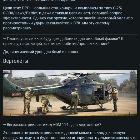
Цели этих ПРР — большие стационарные комплексы по типу С-75/
С-300/Hawk/Patriot, и даже с такими целями есть большой вопрос
эффективности. Однако как оружие, которое внесёт некоторый баланс в
противостоянии ударных самолётов и ЗРК, мы эту систему
рассматриваем.
— Планируете ли вы в будущем добавить для авиабомб физики? К
примеру, таких вещей, как «вес=пробитие/проламывание»?
Да, кинетический урон для бомб в планах.
Вертолёты
СИСТЕМНЫЕ ТРЕБОВАНИЯ
Для PC
Для Mac
Для Linux
— Вы рассматриваете ввод AGM-114L для вертолётов?
Минимальные
Минимальные
Минимальные
Эта ракета не рассматривается в данный момент к вводу, в первую
ОС: Windows 10 (64 bit)
Операционная система: Mac OS Big Sur 11.0
Операционная система: Современные дистрибутивы Linux 64bit
очередь потому что будет полностью игнорировать дымовые завесы, что