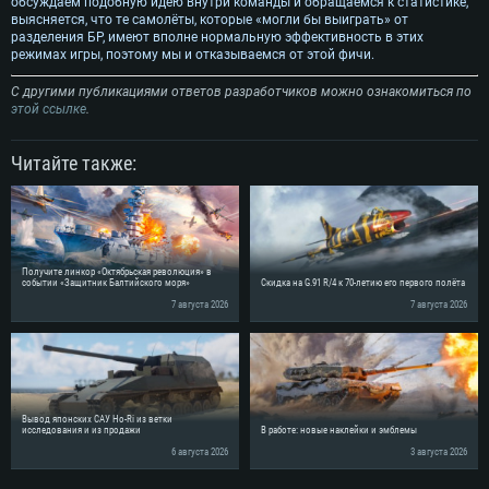
обсуждаем подобную идею внутри команды и обращаемся к статистике,
выясняется, что те самолёты, которые «могли бы выиграть» от
разделения БР, имеют вполне нормальную эффективность в этих
режимах игры, поэтому мы и отказываемся от этой фичи.
С другими публикациями ответов разработчиков можно ознакомиться по
этой ссылке
.
Читайте также:
Получите линкор «Октябрьская революция» в
событии «Защитник Балтийского моря»
Скидка на G.91 R/4 к 70-летию его первого полёта
7 августа 2026
7 августа 2026
Вывод японских САУ Ho-Ri из ветки
исследования и из продажи
В работе: новые наклейки и эмблемы
6 августа 2026
3 августа 2026