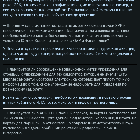
ракет ЗРК, в отличие от ультрафиолетовых, используемых, например, в
системах современных вертолётов. Реализация этой системы в планах
есть, но о сроках говорить сейчас преждевременно.
— Япония — одна из наций, которая не имеет высокоранговой ЗРК и
профильной штурмовой авиации. Планируется ли закрывать данные
пробелы добавлением собственных машин или с помощью подветки
условной Южной Кореи по аналогии с ЮАР и Финляндией?
У Японии отсутствует профильная высокоранговая штурмовая авиация,
однако в этом году планируется добавление самолётов многоцелевого
назначения.
— Планируется ли возвращение авиационной метки упреждения для
стрельбы с упреждением для тех самолётов, которые её имели? Есть
многие самолёты, бортовая электроника которых даёт пилоту точную
информацию о том, какое упреждение надо брать для попадания по
вражескому самолёту.
Размышляем о реализации приборного упреждения, в первую очередь
внутри кабинного ИЛС, но, возможно, и в виде от третьего лица.
— Планируется ли в АРБ 11.3+ полный переход на карты Противостояния
128х128 км+? Самолёты уже давно не одномоторные поршни, и играть на
картах для поршней на относительно современных истребителях 3-го/4-
го поколения с дальнобойными ракетами и радарами не очень
интересно.