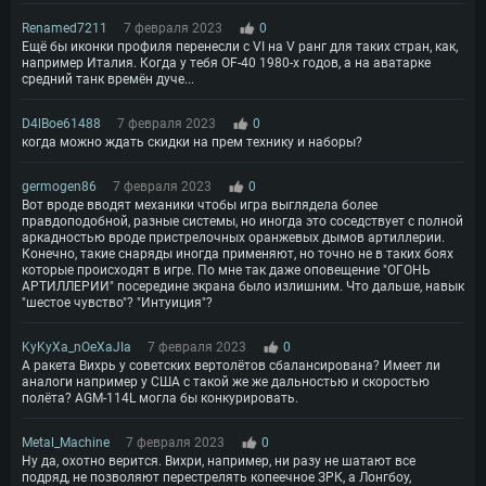
Renamed7211
7 февраля 2023
0
Ещё бы иконки профиля перенесли с VI на V ранг для таких стран, как,
например Италия. Когда у тебя OF-40 1980-х годов, а на аватарке
средний танк времён дуче...
D4lBoe61488
7 февраля 2023
0
когда можно ждать скидки на прем технику и наборы?
germogen86
7 февраля 2023
0
Вот вроде вводят механики чтобы игра выглядела более
правдоподобной, разные системы, но иногда это соседствует с полной
аркадностью вроде пристрелочных оранжевых дымов артиллерии.
Конечно, такие снаряды иногда применяют, но точно не в таких боях
которые происходят в игре. По мне так даже оповещение "ОГОНЬ
АРТИЛЛЕРИИ" посередине экрана было излишним. Что дальше, навык
"шестое чувство"? "Интуиция"?
KyKyXa_nOeXaJIa
7 февраля 2023
0
А ракета Вихрь у советских вертолётов сбалансирована? Имеет ли
аналоги например у США с такой же же дальностью и скоростью
полёта? AGM-114L могла бы конкурировать.
Metal_Machine
7 февраля 2023
0
Ну да, охотно верится. Вихри, например, ни разу не шатают все
подряд, не позволяют перестрелять копеечное ЗРК, а Лонгбоу,