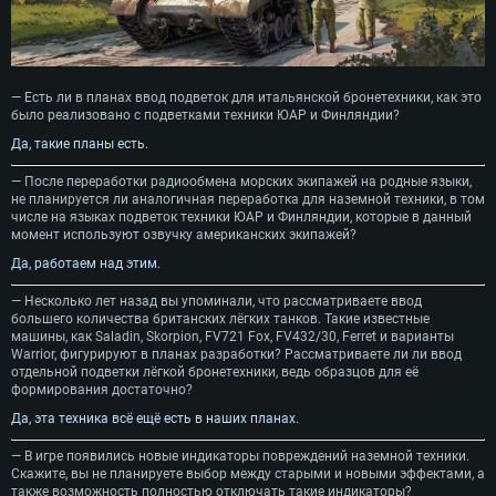
— Есть ли в планах ввод подветок для итальянской бронетехники, как это
было реализовано с подветками техники ЮАР и Финляндии?
Да, такие планы есть.
— После переработки радиообмена морских экипажей на родные языки,
не планируется ли аналогичная переработка для наземной техники, в том
числе на языках подветок техники ЮАР и Финляндии, которые в данный
момент используют озвучку американских экипажей?
Да, работаем над этим.
— Несколько лет назад вы упоминали, что рассматриваете ввод
большего количества британских лёгких танков. Такие известные
машины, как Saladin, Skorpion, FV721 Fox, FV432/30, Ferret и варианты
Warrior, фигурируют в планах разработки? Рассматриваете ли ли ввод
отдельной подветки лёгкой бронетехники, ведь образцов для её
формирования достаточно?
Да, эта техника всё ещё есть в наших планах.
— В игре появились новые индикаторы повреждений наземной техники.
Скажите, вы не планируете выбор между старыми и новыми эффектами, а
также возможность полностью отключать такие индикаторы?