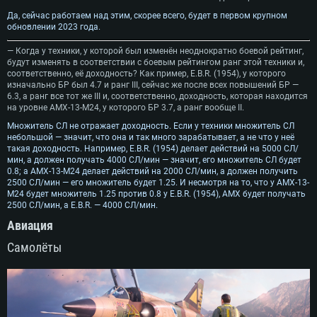
Да, сейчас работаем над этим, скорее всего, будет в первом крупном
обновлении 2023 года.
— Когда у техники, у которой был изменён неоднократно боевой рейтинг,
будут изменять в соответствии с боевым рейтингом ранг этой техники и,
соответственно, её доходность? Как пример, E.B.R. (1954), у которого
изначально БР был 4.7 и ранг III, сейчас же после всех повышений БР —
6.3, а ранг все тот же III и, соответственно, доходность, которая находится
на уровне AMX-13-M24, у которого БР 3.7, а ранг вообще II.
Множитель СЛ не отражает доходность. Если у техники множитель СЛ
небольшой — значит, что она и так много зарабатывает, а не что у неё
такая доходность. Например, E.B.R. (1954) делает действий на 5000 СЛ/
мин, а должен получать 4000 СЛ/мин — значит, его множитель СЛ будет
0.8; а AMX-13-M24 делает действий на 2000 СЛ/мин, а должен получить
2500 СЛ/мин — его множитель будет 1.25. И несмотря на то, что у AMX-13-
M24 будет множитель 1.25 против 0.8 у E.B.R. (1954), АМХ будет получать
2500 СЛ/мин, а E.B.R. — 4000 СЛ/мин.
Авиация
Самолёты