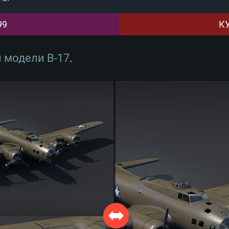
99
К
 модели B-17
.