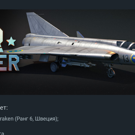
ет:
aken (Ранг 6, Швеция);
та.