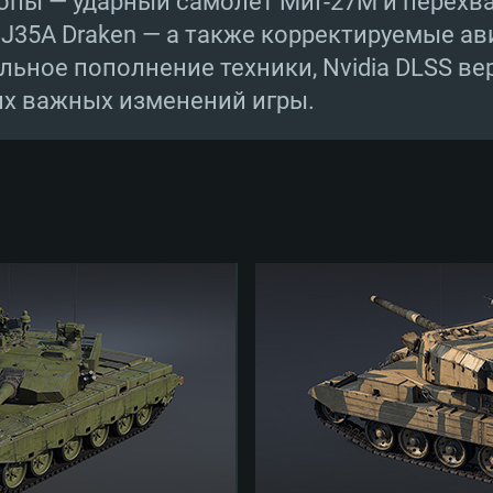
пы — ударный самолёт МиГ-27М и перехв
b J35A Draken — а также корректируемые а
льное пополнение техники, Nvidia DLSS ве
их важных изменений игры.