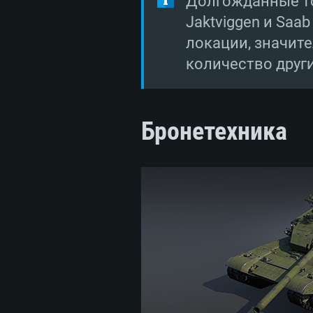
Долгожданные то
Jaktviggen и Saa
локации, значите
количество друг
Бронетехника