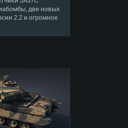
атчики JA37C
виабомбы, две новых
рсии 2.2 и огромное