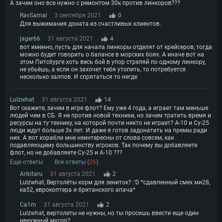
А зачем оно все нужно с ремонтом 30к против линкоров???
RavSamal
3 сентября 2021
0
Для выжимания доната из счастливых клиентов.
jager66
31 августа 2021
4
вот именно, пусть для начала линкоры отделят от крейсеров, тогда
можно будет говорить о балансе в морских боях. А иначе вот на
этом Питсбурге хоть весь бой в упор стреляй по одному линкору,
не убьёшь, а если он захочет тебя утопить, то потребуется
несколько залпов. И спрятаться то негде
Lulzwhat
31 августа 2021
14
Вот скажите, зачем в игре флот? Ему уже 4 года, а играет там меньше
людей чем в СБ. Я не против новой техники, но зачем тратить время и
ресурсы на ту технику, на которой почти никто не играет? А-10 и Су-25
люди ждут больше 3х лет. И даже я готов задонатить на премы ради
них. А вот корабли мне неинтересны от слова совсем, как
подавляющему большинству игроков. Так почему вы добавляете
флот, но не добавляете Су-25 и А-10 ???
Еще ответы
Все ответы (
26
)
Arikitaru
31 августа 2021
2
Lulzwhat, Вертолёты корм для зениток? :'D *сдавленный смех ми28,
ка52, еврокоптера и британского апача*
Ca1m
31 августа 2021
2
Lulzwhat, вертолеты не нужны, но ты просишь ввести еще один
ненужный мусор?