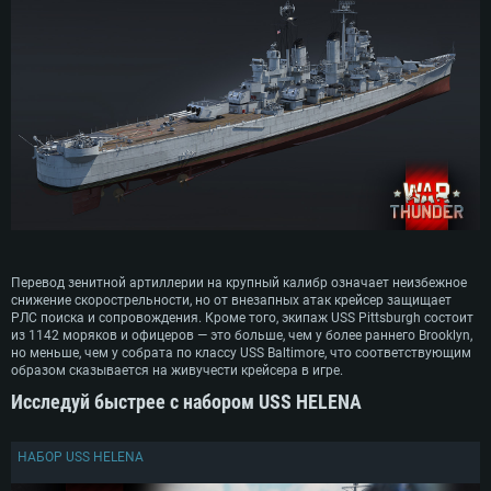
СИСТЕМНЫЕ ТРЕБОВАНИЯ
Перевод зенитной артиллерии на крупный калибр означает неизбежное
Для PC
Для Mac
снижение скорострельности, но от внезапных атак крейсер защищает
РЛС поиска и сопровождения. Кроме того, экипаж USS Pittsburgh состоит
Для Linux
из 1142 моряков и офицеров — это больше, чем у более раннего Brooklyn,
но меньше, чем у собрата по классу USS Baltimore, что соответствующим
Минимальные
Минимальные
Минимальные
образом сказывается на живучести крейсера в игре.
Исследуй быстрее с набором USS HELENA
ОС: Windows 10 (64 bit)
Операционная система: Mac OS Big Sur 11.0
Операционная система: Современные дистрибутивы Linux 64bit
Процессор: Dual-Core 2.2 GHz
Процессор: Core i5, минимум 2.2GHz (Intel Xeon не поддерживается)
Процессор: Dual-Core 2.4 ГГц
НАБОР USS HELENA
Оперативная память: 4 ГБ
Оперативная память: 6 Гб
Оперативная память: 4 Гб
Видеокарта с поддержкой DirectX версии 11: AMD Radeon 77XX /
Видеокарта: Intel Iris Pro 5200 (Mac) или аналогичная видеокарта
Видеокарта: NVIDIA GeForce 660 со свежими проприетарными