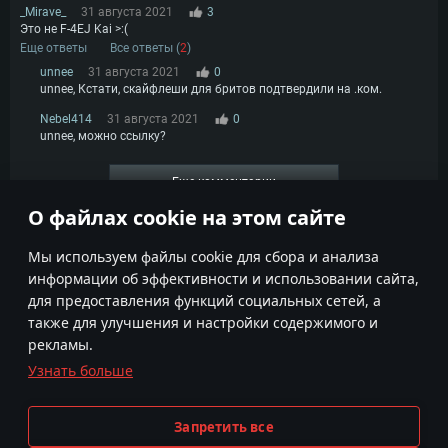
_Mirave_
31 августа 2021
3
Это не F-4EJ Kai >:(
Еще ответы
Все ответы (
2
)
unnee
31 августа 2021
0
unnee, Кстати, скайфлеши для бритов подтвердили на .ком.
Nebel414
31 августа 2021
0
unnee, можно ссылку?
Еще комментарии
О файлах cookie на этом сайте
1
2
3
Мы используем файлы cookie для сбора и анализа
информации об эффективности и использовании сайта,
для предоставления функций социальных сетей, а
также для улучшения и настройки содержимого и
рекламы.
Узнать больше
Условия использования
Настройки Cookie
Условия предоставления сервисов
Поддержка пользователей
Запретить все
Политика конфиденциальности