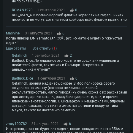
не по силам!!!:-))))
ROMAN1970
1 сентября 2021
0
RUS_IVAN_4, и военно-иорской флаг на кораблях на гафель никак
перенести не могут, хоть на этом крейсере всё с флагом правильно
Mashinel
31 августа 2021
6
Когда линкор IJN Yamato (яп. 大和, рус. «Ямато») будет? Я уже устал
ждать!!!
Еще ответы
Все ответы (
1
)
Gefahrich
1 сентября 2021
2
Badluck_Dice, Легендарное это корыто не среди анимешников а
любителей флота, так же как и Бисмарк. Неприязнь к
анимешникам что-ли?
Badluck_Dice
1 сентября 2021
0
Gefahrich, ирония над виабу, скорее :3 Ибо полировка своего
штурвала на яматку (которая не блистала боевой
результативностью, мягко говоря) ну очень схожа с их рассказами
про легендарные катаны, разрубающие рельс вдоль, и прочие
японские нанотехнологии. С бисмарком и немцефилами, впрочем,
ситуация схожая, но у них-то имеются фетиши и покруче, типа
мауса, так что не настолько заметно.
zmey190782
31 августа 2021
6
Интересно, а как он будет выглядеть, после попадания в него 356мм