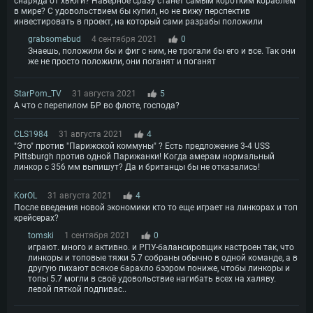
снаряда от хьюги? Наверное сразу станет самым коротким кораблем
в мире? С удовольствием бы купил, но не вижу перспектив
инвестировать в проект, на который сами разрабы положили
grabsomebud
4 сентября 2021
0
Знаешь, положили бы и фиг с ним, не трогали бы его и все. Так они
же не просто положили, они поганят и поганят
StarPom_TV
31 августа 2021
5
А что с перепилом БР во флоте, господа?
CLS1984
31 августа 2021
4
"Это" против "Парижской коммуны" ? Есть предложение 3-4 USS
Pittsburgh против одной Парижанки! Когда амерам нормальный
линкор с 356 мм выпишут? Да и британцы бы не отказались!
KorOL
31 августа 2021
4
После введения новой экономики кто то еще играет на линкорах и топ
крейсерах?
tomski
1 сентября 2021
0
играют. много и активно. и РПУ-балансировщик настроен так, что
линкоры и топовые тяжи 5.7 собраны обычно в одной команде, а в
другую пихают всякое барахло бээром пониже, чтобы линкоры и
топы 5.7 могли в своё удовольствие нагибать всех на халяву.
левой пяткой подпивас..