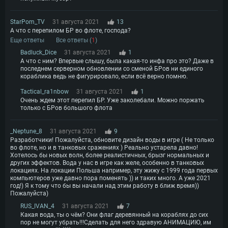
StarPom_TV
31 августа 2021
13
А что с перепилом БР во флоте, господа?
Еще ответы
Все ответы (
1
)
Badluck_Dice
31 августа 2021
1
А что с ним? Впервые слышу, была какая-то инфа про это? Даже в
последнем серверном обновлении со сменой БРов ни единого
кораблика ведь не фигурировало, если всё верно помню.
Tactical_ra1nbow
31 августа 2021
1
Очень ждем этот перепил БР. Уже заколебали. Можно поржать
только с БРов большого флота
_Neptune_8
31 августа 2021
9
Разработчики! Пожалуйста, обновите дизайн воды в игре ( Не только
во флоте, но и в танковых сражениях ) Реально устарела давно!
Хотелось бы новых волн, более реалистичных, брызг нормальных и
других эффектов. Вода у нас в игре как желе, особенно в танковых
локациях. На локации Польша например, эту жижу с 1999 года первых
компьютеров уже давно пора поменять )) и таких много. А уже 2021
год!) Я к тому что бы вы начали над этим работу в ближ время))
Пожалуйста)
RUS_IVAN_4
31 августа 2021
7
Какая вода, ты о чём? Они флаг деревянный на кораблях до сих
пор не могут убрать!!!Сделать для него здравую АНИМАЦИЮ, им