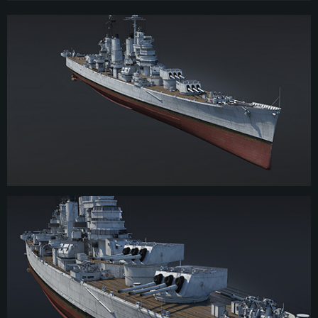
USS Pittsburgh был заложен в феврале 1943 года в рамках второй
производственной серии тяжёлых крейсеров класса Baltimore. Корабль
был спущен на воду примерно через год и официально встал на
вооружение ВМФ в октябре 1944 года. После ввода в строй USS Pittsburgh
был направлен на Тихоокеанский театр военных действий, где он
присоединился к 58-й оперативной группе на Гавайях для своей первой
операции: штурма Иводзимы.
Впрочем, в самом десанте Pittsburgh участия не принимал: он
обеспечивал прикрытие налётам на аэродромы на Японских островах, а
также охранял авианосный флот во время вторжения на Окинаву,
уничтожая японские самолёты. После битвы за Окинаву тяжёлый крейсер
попал в мощный тайфун, где корабль был сильно поврежден из-за
отрыва носовой части. Однако Pittsburgh сумел вернуться в порт, где до
конца войны находился на ремонте. Он был переведен в резерв в 1946
году и впоследствии списан в 1947 году.
На смену Второй мировой пришла холодная война, и Pittsburgh был
снова введён в строй в сентябре 1951 года. После учений и других
операций в западной Атлантике, Pittsburgh отправился в поход доброй
воли к Индийскому океану. В 1953 году корабль встал в сухой док для
серьёзной модернизации. После участия в конфликтах Азиатского
региона в середине 1950-х годов тяжёлый крейсер Pittsburgh в последний
раз списали со службы в 1956 году, а в середине 70-х корабль был продан
на металлолом.