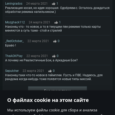
Leningrados
24 марта 2021
1
Реализация косая, но идея хорошая. Одобряем-с. Осталось дождаться
обработки режима напильником.)
Mozghack112
24 марта 2021
1
Наконец что - то новое, а то в текущем пве режиме только карты
меняются а суть таже - стой и стреляй
_RedOctober_
22 марта 2021
0
Браво !
TheAOKPlay
22 марта 2021
0
А почему не Реалистичные Бои, а Аркадные Бои?
Sepulcher
22 марта 2021
0
Наконец-таки что-то новое в геймплее. Пусть и ПВЕ. Надеюсь, для
рандома когда-нибудь тоже появятся новые типы миссий.
Еще комментарии
О файлах cookie на этом сайте
3
4
5
6
Мы используем файлы cookie для сбора и анализа