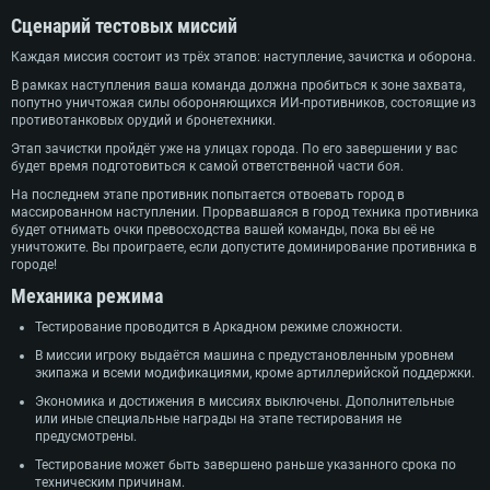
Сценарий тестовых миссий
Каждая миссия состоит из трёх этапов: наступление, зачистка и оборона.
В рамках наступления ваша команда должна пробиться к зоне захвата,
попутно уничтожая силы обороняющихся ИИ-противников, состоящие из
противотанковых орудий и бронетехники.
Этап зачистки пройдёт уже на улицах города. По его завершении у вас
будет время подготовиться к самой ответственной части боя.
На последнем этапе противник попытается отвоевать город в
массированном наступлении. Прорвавшаяся в город техника противника
будет отнимать очки превосходства вашей команды, пока вы её не
уничтожите. Вы проиграете, если допустите доминирование противника в
городе!
Механика режима
Тестирование проводится в Аркадном режиме сложности.
В миссии игроку выдаётся машина с предустановленным уровнем
экипажа и всеми модификациями, кроме артиллерийской поддержки.
Экономика и достижения в миссиях выключены. Дополнительные
или иные специальные награды на этапе тестирования не
предусмотрены.
Тестирование может быть завершено раньше указанного срока по
техническим причинам.