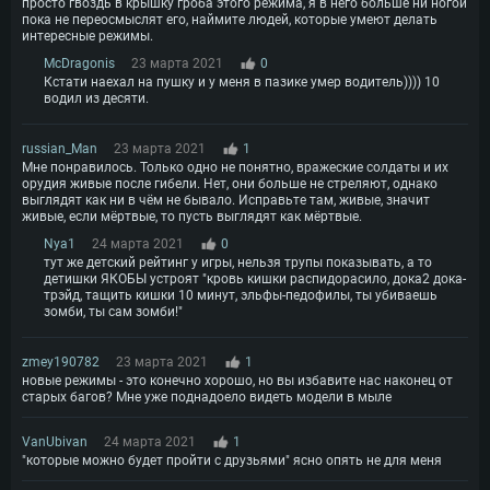
просто гвоздь в крышку гроба этого режима, я в него больше ни ногой
пока не переосмыслят его, наймите людей, которые умеют делать
интересные режимы.
McDragonis
23 марта 2021
0
Кстати наехал на пушку и у меня в пазике умер водитель)))) 10
водил из десяти.
russian_Man
23 марта 2021
1
Мне понравилось. Только одно не понятно, вражеские солдаты и их
орудия живые после гибели. Нет, они больше не стреляют, однако
выглядят как ни в чём не бывало. Исправьте там, живые, значит
живые, если мёртвые, то пусть выглядят как мёртвые.
Nya1
24 марта 2021
0
тут же детский рейтинг у игры, нельзя трупы показывать, а то
детишки ЯКОБЫ устроят "кровь кишки распидорасило, дока2 дока-
трэйд, тащить кишки 10 минут, эльфы-педофилы, ты убиваешь
зомби, ты сам зомби!"
zmey190782
23 марта 2021
1
новые режимы - это конечно хорошо, но вы избавите нас наконец от
старых багов? Мне уже поднадоело видеть модели в мыле
VanUbivan
24 марта 2021
1
"которые можно будет пройти с друзьями" ясно опять не для меня