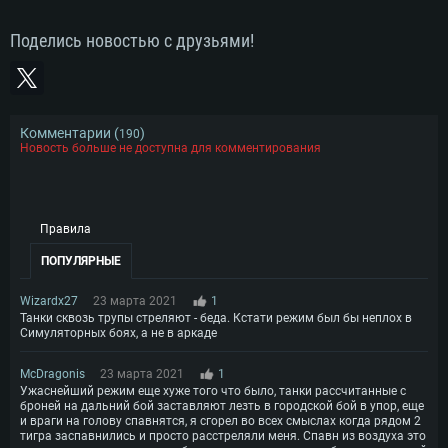
ОС: Windows 10/11 (64bit)
Процессор: Intel Core i7 (Intel Xeon не поддерживается)
Операционная система: Ubuntu 20.04 64bit
Процессор: Intel Core i5 или Ryzen 5 3600 и выше
Поделись новостью с друзьями!
Оперативная память: 8 Гб
Процессор: Intel Core i7
Оперативная память: 16 ГБ
Видеокарта: Radeon Vega II и выше с поддержкой Metal
Оперативная память: 16 Гб
Видеокарта с поддержкой DirectX 11 и выше: Nvidia GeForce 1060 и
Место на жестком диске: 75.9 Гб
выше, Radeon RX 570 и выше
Видеокарта: NVIDIA GeForce 1060 со свежими проприетарными
драйверами (не старее 6 месяцев) / Radeon RX 570 со свежими
Сеть: Широкополосное подключение к Интернету
проприетарными драйверами (не старее 6 месяцев) с поддержкой
Комментарии (
)
190
Vulkan
Новость больше не доступна для комментирования
Место на жестком диске: 75.9 Гб
Место на жестком диске: 75.9 Гб
Правила
ПОПУЛЯРНЫЕ
Wizardx27
23 марта 2021
1
Танки сквозь трупы стреляют - беда. Кстати режим был бы неплох в
Симуляторных боях, а не в аркаде
McDragonis
23 марта 2021
1
Ужаснейший режим еще хуже того что было, танки рассчитанные с
броней на дальний бой заставляют лезть в городской бой в упор, еще
и враги на голову спавнятся, я сгорел во всех смыслах когда рядом 2
тигра заспавнились и просто расстреляли меня. Спавн из воздуха это