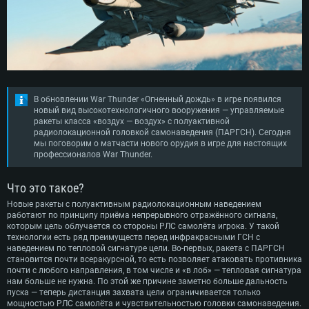
В обновлении War Thunder «Огненный дождь» в игре появился
новый вид высокотехнологичного вооружения — управляемые
ракеты класса «воздух — воздух» с полуактивной
радиолокационной головкой самонаведения (ПАРГСН). Сегодня
мы поговорим о матчасти нового орудия в игре для настоящих
профессионалов War Thunder.
Что это такое?
Новые ракеты с полуактивным радиолокационным наведением
работают по принципу приёма непрерывного отражённого сигнала,
которым цель облучается со стороны РЛС самолёта игрока. У такой
технологии есть ряд преимуществ перед инфракрасными ГСН с
наведением по тепловой сигнатуре цели. Во-первых, ракета с ПАРГСН
становится почти всеракурсной, то есть позволяет атаковать противника
почти с любого направления, в том числе и «в лоб» — тепловая сигнатура
нам больше не нужна. По этой же причине заметно больше дальность
пуска — теперь дистанция захвата цели ограничивается только
мощностью РЛС самолёта и чувствительностью головки самонаведения.