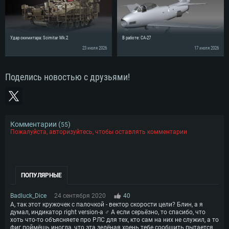
Удар скимитара: Scimitar Mk.2
В работе: CA-27
23 июля 2026
17 июля 2026
Поделись новостью с друзьями!
Комментарии (
)
55
Пожалуйста, авторизуйтесь, чтобы оставлять комментарии
ПОПУЛЯРНЫЕ
Badluck_Dice
24 сентября 2020
40
А, так этот кружочек с палочкой - вектор скорости цели? Блин, а я
думал, индикатор right version-а ♂ А если серьёзно, то спасибо, что
хоть что-то объясняете про РЛС для тех, кто сам на них не служил, а то
фиг поймёшь иногда, что эта зелёная хрень тебе сообщить пытается