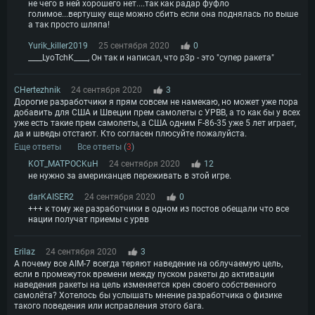
не чего в ней хорошего нет....так как радар фуфло
голимое...вертушку еще можно сбить если она поднялась по выше
а так просто шляпа!
Yurik_killer2019
25 сентября 2020
0
____LyoTchK____, Он так и написал, что р3р - это "супер ракета"
CHertezhnik
24 сентября 2020
3
Дорогие разработчики я прям совсем не намекаю, но может уже пора
добавить для США и Швеции прем самолеты с УРВВ, а то как бы у всех
уже есть такие прем самолеты, а США одним F-86-35 уже 5 лет играет,
да и шведы отстают. Кто согласен плюсуйте пожалуйста.
Еще ответы
Все ответы (
3
)
KOT_MATPOCKuH
24 сентября 2020
12
не нужно за американцев переживать в этой игре.
darKAISER2
24 сентября 2020
0
+++ к тому же разработчики в одном из постов обещали что все
нации получат приемы с урвв
Erilaz
24 сентября 2020
3
А почему все AIM-7 всегда теряют наведение на облучаемую цель,
если в промежуток времени между пуском ракеты до активации
наведения ракеты на цель изменяется крен своего собственного
самолёта? Хотелось бы услышать мнение разработчика о физике
такого поведения или исправления этого бага.