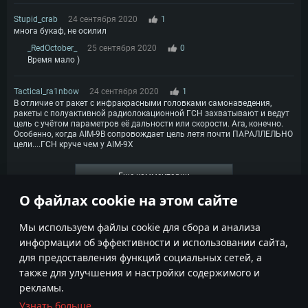
Stupid_crab
24 сентября 2020
1
многа букаф, не осилил
_RedOctober_
25 сентября 2020
0
Время мало )
Tactical_ra1nbow
24 сентября 2020
1
В отличие от ракет с инфракрасными головками самонаведения,
ракеты с полуактивной радиолокационной ГСН захватывают и ведут
цель с учётом параметров её дальности или скорости. Ага, конечно.
Особенно, когда AIM-9B сопровождает цель летя почти ПАРАЛЛЕЛЬНО
цели....ГСН круче чем у AIM-9X
Еще комментарии
О файлах cookie на этом сайте
1
2
3
Мы используем файлы cookie для сбора и анализа
информации об эффективности и использовании сайта,
для предоставления функций социальных сетей, а
также для улучшения и настройки содержимого и
рекламы.
Узнать больше