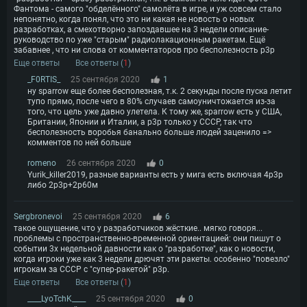
Фантома - самого "обделённого" самолёта в игре, и уж совсем стало
непонятно, когда понял, что это ни какая не новость о новых
разработках, а смехотворно запоздавшее на 3 недели описание-
руководство по уже "старым" радиолакационным ракетам. Ещё
забавнее , что ни слова от комментаторов про бесполезность р3р
Еще ответы
Все ответы (
1
)
_F0RTIS_
25 сентября 2020
1
ну sparrow еще более бесполезная, т.к. 2 секунды после пуска летит
тупо прямо, после чего в 80% случаев самоуничтожается из-за
того, что цель уже давно улетела. К тому же, sparrow есть у США,
Британии, Японии и Италии, а р3р только у СССР, так что
бесполезность воробья банально больше людей заценило =>
комментов по ней больше
romeno
26 сентября 2020
0
Yurik_killer2019, разные варианты есть у мига есть включая 4р3р
либо 2р3р+2р60м
Sergbronevoi
25 сентября 2020
6
такое ощущение, что у разработчиков жёсткие.. мягко говоря...
проблемы с пространственно-временной ориентацией: они пишут о
событии 3х недельной давности как о "разработке", как о новости,
когда игроки уже как 3 недели дрючят эти ракеты. особенно "повезло"
игрокам за СССР с "супер-ракетой" р3р.
Еще ответы
Все ответы (
1
)
____LyoTchK____
25 сентября 2020
0