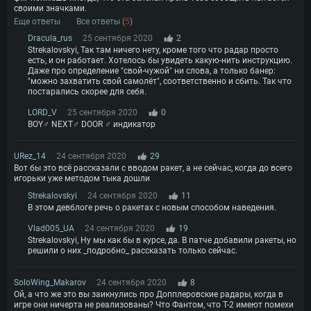
своими значками.
Еще ответы
Все ответы (
5
)
Dracula_rus
25 сентября 2020
2
Strekalovskyi, Так там ничего нету, кроме того что радар просто
есть, и он работает. Хотелось бы увидеть какую-нить инструкцию.
Даже про определение "свой-чужой" ни слова, а только банер:
"можно захватить свой самолёт", соответственно и сбить. Так что
постарались скорее для себя.
LORD_V
25 сентября 2020
0
BOY♂ NEXT♂ DOOR ♂ индикатор
URez_14
24 сентября 2020
29
Вот бы это всё рассказали с вводом ракет, а не сейчас, когда до всего
игорьки уже методом тыка дошли
Strekalovskyi
24 сентября 2020
11
В этом девблоге речь о ракетах с новым способом наведения.
Vlad005_UA
24 сентября 2020
19
Strekalovskyi, Ну мы как бы в курсе, да. В патче добавили ракеты, но
решили о них _подробно_ рассказать только сейчас.
SoloWing_Makarov
24 сентября 2020
8
Ой, а что же это вы заикнулись про Допплеровские радары, когда в
игре они ничерта не реализованы? Что Фантом, что Т-2 имеют помехи