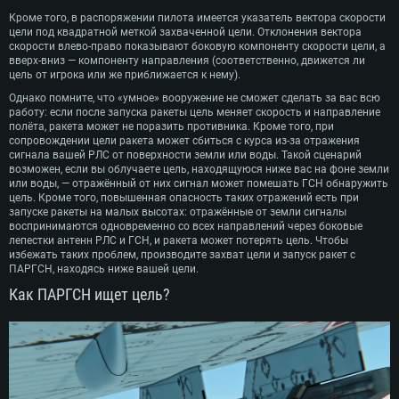
Кроме того, в распоряжении пилота имеется указатель вектора скорости
цели под квадратной меткой захваченной цели. Отклонения вектора
скорости влево-право показывают боковую компоненту скорости цели, а
вверх-вниз — компоненту направления (соответственно, движется ли
цель от игрока или же приближается к нему).
Однако помните, что «умное» вооружение не сможет сделать за вас всю
работу: если после запуска ракеты цель меняет скорость и направление
полёта, ракета может не поразить противника. Кроме того, при
сопровождении цели ракета может сбиться с курса из-за отражения
сигнала вашей РЛС от поверхности земли или воды. Такой сценарий
возможен, если вы облучаете цель, находящуюся ниже вас на фоне земли
или воды, — отражённый от них сигнал может помешать ГСН обнаружить
цель. Кроме того, повышенная опасность таких отражений есть при
запуске ракеты на малых высотах: отражённые от земли сигналы
воспринимаются одновременно со всех направлений через боковые
лепестки антенн РЛС и ГСН, и ракета может потерять цель. Чтобы
избежать таких проблем, производите захват цели и запуск ракет с
ПАРГСН, находясь ниже вашей цели.
Как ПАРГСН ищет цель?