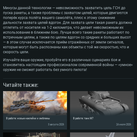
Оперативная память: 16 ГБ
Видеокарта: Radeon Vega II и выше с поддержкой Metal
Оперативная память: 16 Гб
Минусы данной технологии — невозможность захватить цель ГСН до
Видеокарта с поддержкой DirectX 11 и выше: Nvidia GeForce 1060 и
пуска ракеты, а также проблемы с захватом целей, которые двигаются
Место на жестком диске: 75.9 Гб
выше, Radeon RX 570 и выше
Видеокарта: NVIDIA GeForce 1060 со свежими проприетарными
поперёк курса полёта вашего самолёта, плюс к этому снижение
драйверами (не старее 6 месяцев) / Radeon RX 570 со свежими
дальности захвата целей вдогон. Для захвата цели такая ракета должна
Сеть: Широкополосное подключение к Интернету
проприетарными драйверами (не старее 6 месяцев) с поддержкой
отлететь от носителя на 1-2 километра, что делает невозможным их
Vulkan
Место на жестком диске: 75.9 Гб
использование в ближнем бою. Лучше всего такие ракеты работают по
Место на жестком диске: 75.9 Гб
встречным целям, а также по целям вдогон со средних и больших высот
— в этом случае исключается приём отражённых от земли сигналов,
которые могут быть распознаны как объекты с той же скоростью, что и
скорость цели.
Изучайте ваше оружие, пробуйте его в различных сценариях боя и
становитесь настоящим профессионалом современной войны — «умное»
оружие не сможет работать без умного пилота!
Читайте также:
В работе: новые наклейки и эмблемы
В работе: танк M7
3 августа 2026
24 июля 2026