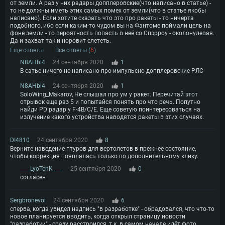
от земли. А раз у них радары допплеровские(что написано в статье) -
то не должны иметь этих самых помех от земли(что в статье якобы
написано). Если хотите сказать что это про ракеты - то ничерта
подобного, ибо если каким-то чудом вы на Фантоме поймали цель на
фоне земли - то вероятность попасть в неё со Спэрроу - околонулевая.
Да и захват так и норовит слететь.
Еще ответы
Все ответы (
6
)
N8AHbl4
24 сентября 2020
1
В сатье ничего не написано про импульсно-допплеровские РЛС
N8AHbl4
24 сентября 2020
1
SoloWing_Makarov, Не слышал про ум у ракет. Перечитай этот
отрывок еще раз 5 и попытайся понять про что речь. Попутно
найди PD радар у F-4B/C/E. Еще советую поинтересоваться на
излучение какого устройства наводятся ракеты в этих случаях.
DI4810
24 сентября 2020
8
Верните наведение птуров для вертолетов в прежнее состояние,
чтобы коррекция появлялась только по дополнительному клику.
____LyoTchK____
25 сентября 2020
0
согласен
Sergbronevoi
24 сентября 2020
6
сперва, когда увидел надпись "в разработке" - обрадовался, что что-то
новое планируется вводить, когда открыл страницу новости
"разработки" - сразу расстроился, т.к. в самом начале идёт фото