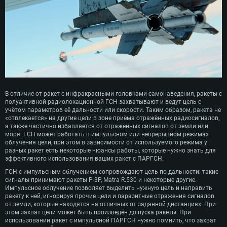
В отличие от ракет с инфракрасными головками самонаведения, ракеты с
полуактивной радиолокационной ГСН захватывают и ведут цель с
учётом параметров её дальности или скорости. Таким образом, ракета не
«отвлекается» на другие цели в зоне приёма отражённых радиосигналов,
а также частично избавляется от отражённых сигналов от земли или
моря. ГСН может работать в импульсном или непрерывном режимах
облучения цели, при этом в зависимости от используемого режима у
разных ракет есть некоторые нюансы работы, которые нужно знать для
эффективного использования ваших ракет с ПАРГСН.
ГСН с импульсным облучением сопровождают цель по дальности: такие
сигналы принимают ракеты Р-3Р, Matra R.530 и некоторые другие.
Импульсное облучение позволяет выделить нужную цель и направить
ракету к ней, игнорируя прочие цели и паразитные отражения сигналов
от земли, которые находятся на отличных от заданной дистанциях. При
этом захват цели может быть произведён до пуска ракеты. При
использовании ракет с импульсной ПАРГСН нужно помнить, что захват