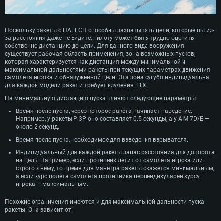
Поскольку ракеты с ПАРГСН способны захватывать цели, которые вы из-
за расстояния даже не видите, пилоту может быть трудно оценить
собственно дистанцию до цели. Для данного вида вооружения
существует рабочая область применения, зона возможных пусков,
которая характеризуется как дистанция между минимальной и
максимальной дальностями ракеты при текущих параметрах движения
самолёта игрока и обнаруженной цели. Эта зона сугубо индивидуальна
для каждой модели ракет и требует изучения ТТХ.
На минимальную дистанцию пуска влияют следующие параметры:
Время после пуска, через которое ракета начинает наведение.
Например, у ракеты Р-3Р оно составляет 0.5 секунды, а у AIM-7D/E —
около 2 секунд.
Время после пуска, необходимое для взведения взрывателя.
Индивидуальный для каждой ракеты запас расстояния для доворота
на цель. Например, если противник летит от самолёта игрока или
строго к нему, то время для манёвра ракеты окажется минимальным,
а если курс полёта самолёта противника перпендикулярен курсу
игрока — максимальным.
Похожие ограничения имеются и для максимальной дальности пуска
ракеты. Она зависит от: