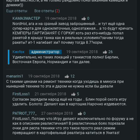
картам местности, а не только рандомно понатыканные камешки и
домики!))
Еще ответы
Все ответы (
2
)
KAMA3MACTEP
19 сентября 2018
0
NordHol, ага и на сраный завод заброшенный... и тут ещё одна
супер-карта для одноклеточных, одноэтажная... а то будут кричать
КЕМПЕРЫ ПАРТИЗАНЯТ С ГОРКИ! хоть раз кто-нибудь попал
ракетой в крышу танка как в реальных условиях?зачем тогда
ракеты? ит-1 нагибает хм? почему тогда 8.7?корм.
Keofox
администратор
19 сентября 2018
26
Удивительно, но таких локаций у танкистов полно! Берлин,
Восточная Европа, Нормандия и так далее.
menarini1
19 сентября 2018
12
C такими ценами на ремонт техники когда уходишь в минуса при
нынешней технике то эта и даром не нужна если бы давали
FirstLoss1
21 сентября 2018
5
Согласен зарядили народ ещё на годы .. Блин порой охота игру
удалить. Болото: Делают как в картошке.Нарочно издеваются.
PATRIOT_777_
27 сентября 2018
0
FirstLoss1, Потому что Игру делают исключительно по форуму а не
как в описании реалистичная!! В реалистичных боях порезали
очки для респа техники что это такое просто реал режим
превращают в картофельный реал!игра катиться в Унитаз!