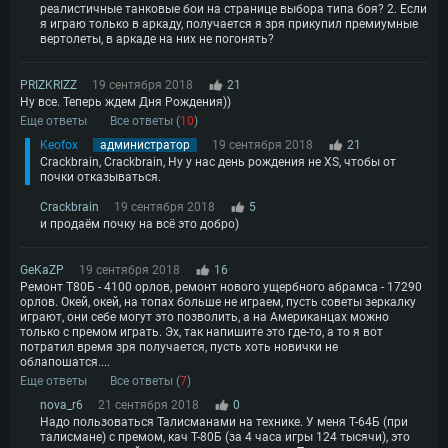
реалистичные танковые бои на странице выбора типа боя? 2. Если
я играю только в аркаду, получается я зря прикупил премиумные
вертолеты, в аркаде на них не погонять?
PRIZKRIZZ
19 сентября 2018
21
Ну все. Теперь ждем Дня Рождения))
Еще ответы
Все ответы (
10
)
Keofox
администратор
19 сентября 2018
21
Crackbrain, Crackbrain, Ну у нас день рождения не XS, чтобы от
почки отказываться.
Crackbrain
19 сентября 2018
5
и продаём почку на всё это добро)
GeKaZP
19 сентября 2018
16
Ремонт Т80Б - 4100 орлов, ремонт нового ущербного абрамса - 17290
орлов. Окей, окей, на топах больше не играем, пусть советы зеркалку
играют, они себе могут это позволить, а на Американцах можно
только с премом играть. Эх, так напишите это где-то, а то я вот
потратил время зря получается, пусть хоть новички не
облапошатся....
Еще ответы
Все ответы (
7
)
nova_r6
21 сентября 2018
0
Надо пользоваться Талисманами на технике. У меня Т-64Б (при
талисмане) с премом, кач Т-80Б (за 4 часа игры 124 тысячи), это