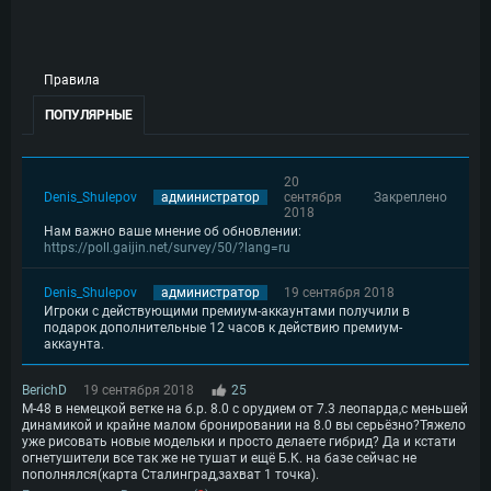
Правила
ПОПУЛЯРНЫЕ
20
Denis_Shulepov
администратор
сентября
Закреплено
2018
Нам важно ваше мнение об обновлении:
https://poll.gaijin.net/survey/50/?lang=ru
Denis_Shulepov
администратор
19 сентября 2018
Игроки с действующими премиум-аккаунтами получили в
подарок дополнительные 12 часов к действию премиум-
аккаунта.
BerichD
19 сентября 2018
25
М-48 в немецкой ветке на б.р. 8.0 с орудием от 7.3 леопарда,с меньшей
динамикой и крайне малом бронировании на 8.0 вы серьёзно?Тяжело
уже рисовать новые модельки и просто делаете гибрид? Да и кстати
огнетушители все так же не тушат и ещё Б.К. на базе сейчас не
пополнялся(карта Сталинград,захват 1 точка).