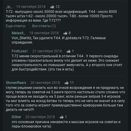
_ip_
19 сентября 2018
12
Т-72 - выпущено около 30000 всех модификаций. Т-64 - около 8000
тысяч штук т-62 - около 20000 тысяч. Т-80 - более 10000 Просто
информация из вики. Где Т-72???
Еще ответы
Все ответы (
5
)
Malaxit_
19 сентября 2018
8
Von_Stierlitz, Так удалите Т-64. И добавьте Т-72. Галимые
оправдания.
FirstLoss1
21 сентября 2018
1
Т-72 менее скорострельный в отличии Т-64 . У первого снаряды
уложены горизонтально внизу что делает их ниже. Это снижает
скорострельность но повышает живучесть. А у второго они стоят
для быстродействия. (это так и есть)
Stoneoftears
20 сентября 2018
11
глупее решение снизить кол во очков возрождения я не придумать не
могу, теперь за советов на 5 ранге просто настолько стало сложно что
проще вовсе не заходить на 5 ранг, если раньше забрав 3-4 игроков
ты мог влиять на исход битвы то теперь это не чего не значит и в силу
того что за советы играют преимущественно криворукие больше там
делать не чего!!!!
D0ber
20 сентября 2018
1
это основная причина ненависти к массам игроков на советах и
пары блокировок чата)