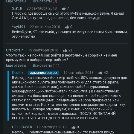
Еще ответы
Все ответы (
3
)
S_et_h
20 сентября 2018
7
Плюсую, где вообще смысл этого М-48 в немецкой ветке. Я качал
Лео А1А1, а тут это ведро влезло, бесполезное @_@
*wyt491
22 сентября 2018
0
BerichD, ути, КТ- это имба, у немцев не могут все танки быть такими,
это не честно
Crackbrain
19 сентября 2018
21
Что-то так и не понял, как войти в вертолётные события не имея
премиумного набора с вертолётом?
Еще ответы
Все ответы (
11
)
Keofox
администратор
19 сентября 2018
42
В Аркадных танковых боях вертолёты с 50% шансом доступны для
авиационного вылета (вы получаете очки для этого за фраги,
захват баз и просто играя), заменяя собой штурмовики/
бомбардировщики/истребители прикрытия. | В Реалистичных
смешанных боях для полноценных вылетов необходимо иметь
статус Испытателя (быть владельцем набора предзаказа или
получить статус Испытателя выполняя специальные задачи - эту
новость мы вскоре опубликуем) и иметь исследованный и
купленный вертолёт в слоте экипажа. | ПОСЛЕ ИСПЫТАНИЙ
ВЕРТОЛЁТЫ СТАНУТ ДОСТУПНЫ ВСЕМ ИГРОКАМ.
HELLRAISER
19 сентября 2018
0
Keofox, 1. Реалистичные смешанные бои это имеется ввиду