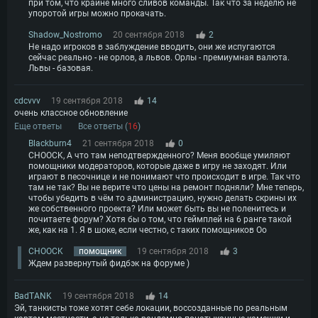
при том, что крайне много сливов команды. Так что за неделю не
упоротой игры можно прокачать.
Shadow_Nostromo
20 сентября 2018
2
Не надо игроков в заблуждение вводить, они же испугаются
сейчас реально - не орлов, а львов. Орлы - премиумная валюта.
Львы - базовая.
cdcvvv
19 сентября 2018
14
очень классное обновление
Еще ответы
Все ответы (
16
)
Blackburn4
21 сентября 2018
0
CHOOCK, А что там неподтвержденного? Меня вообще умиляют
помощники модераторов, которые даже в игру не заходят. Или
играют в песочнице и не понимают что происходит в игре. Так что
там не так? Вы не верите что цены на ремонт подняли? Мне теперь,
чтобы убедить в чём то администрацию, нужно делать скрины их
же собственного проекта? Или может быть вы не поленитесь и
почитаете форум? Хотя бы о том, что геймплей на 6 ранге такой
же, как на 1. Я в шоке, если честно, с таких помощников Оо
CHOOCK
помощник
19 сентября 2018
3
Ждем развернутый фидбэк на форуме )
BadTANK
19 сентября 2018
14
Эй, танкисты тоже хотят себе локации, воссозданные по реальным