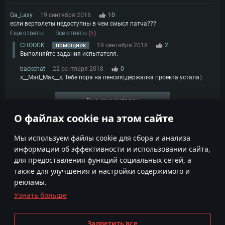
Ga_Laxy
19 сентября 2018
10
если вертолеты недоступны в чем смысл патча???
Еще ответы
Все ответы (
6
)
CHOOCK
помощник
19 сентября 2018
2
Выполняйте задания испытателя.
backchat
22 сентября 2018
0
x__Mad_Max__x, Тебе пора на пенсию,держалка проекта устала）
Еще комментарии
О файлах cookie на этом сайте
1
2
3
4
Мы используем файлы cookie для сбора и анализа
информации об эффективности и использовании сайта,
для предоставления функций социальных сетей, а
также для улучшения и настройки содержимого и
рекламы.
Узнать больше
Условия использования
Настройки Cookie
Условия предоставления сервисов
Поддержка пользователей
Запретить все