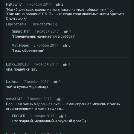
PzKpwfIV
7 ноября 2017
2
"Нагиб для всех, даром, и пусть никто не уйдёт обиженный!" (с)
"Пикник на обочине" P.S. Пишите сюда свои любимые книги братьев
Стругацких)
Еще ответы
Все ответы (
5
)
Sigurd_Kirr
7 ноября 2017
1
"Понедельник начинается в субботу"
Virt_Hoper
8 ноября 2017
0
"Град обреченный"
Lucky_Guy_13
7 ноября 2017
1
опа, пошёл качать
LebAron
7 ноября 2017
1
чойта пушки Недoмoжут !
solar3142
7 ноября 2017
1
Большая очень медленная очень неманевренная мишень с очень
ограниченными углами защиты...
FROGER
8 ноября 2017
1
Это жирный, медленный и вкусный фраг )))