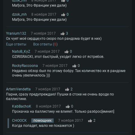
dzok_mh
8 ноября 2017
0
Mafjora, Это Франции уже дали)
dzok_mh
8 ноября 2017
0
Mafjora, Это Франции уже дали)
Yranium132
7 ноября 2017
3
Ох чует моё сердце,что скоро пол рандома будет в них)
Еще ответы
Все ответы (
6
)
NatoB_KyZ
7 ноября 2017
0
OZIRISRAOXI, этот быстрый, уходит легко от ястребов.
RockyRaccoona
7 ноября 2017
0
Недавно обзор был по этому бобру. Так количество их в рандоме
очень увеличилось )))
ArtemVendetta
7 ноября 2017
2
Парни, сразу предупреждаю! Пушки в стоке не очень вроде по
баллистике.
KabBachoK
8 ноября 2017
0
Прокачка на баллистику не влияет. Только разброс[емнип]
CHOOCK
помощник
7 ноября 2017
2
Когда попадет, мало не покажется )