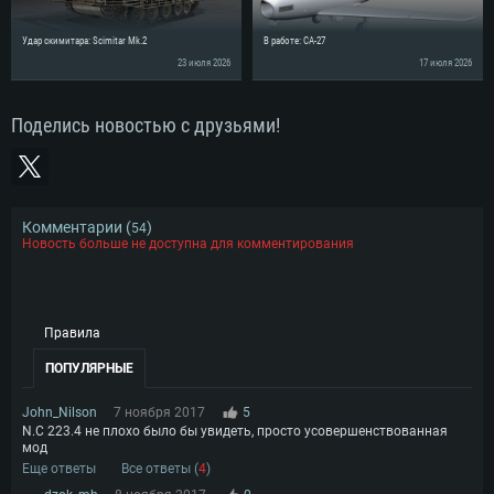
Удар скимитара: Scimitar Mk.2
В работе: CA-27
23 июля 2026
17 июля 2026
Поделись новостью с друзьями!
Комментарии (
)
54
Новость больше не доступна для комментирования
Правила
ПОПУЛЯРНЫЕ
John_Nilson
7 ноября 2017
5
N.C 223.4 не плохо было бы увидеть, просто усовершенствованная
мод
Еще ответы
Все ответы (
4
)