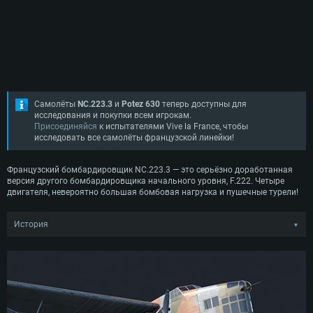
Самолёты
NC.223.3
и
Potez 630
теперь доступны для
исследования и покупки всем игрокам.
Присоединяйся
к испытателями Vive la France, чтобы
исследовать все самолёты французской линейки!
Французский бомбардировщик NC.223.3 — это серьёзно доработанная
версия другого бомбардировщика начального уровня, F.222. Четыре
двигателя, невероятно большая бомбовая нагрузка и пушечные турели!
История
▼
Бомбардировщик NC.223.3 разрабатывался в качестве замены уже
знакомого игрокам War Thunder четырёхмоторного французского
бомбардировщика
Farman F.222
. Инженеры объединения SNCAC (куда
вошла и фирма Farman) сохранили схему высокоплана с парными
тандемными двигателями под крылом, однако существенно доработали
самолёт в плане улучшения лётных качеств, бомбовой нагрузки и
оборонительного вооружения. Новый бомбардировщик получил крыло