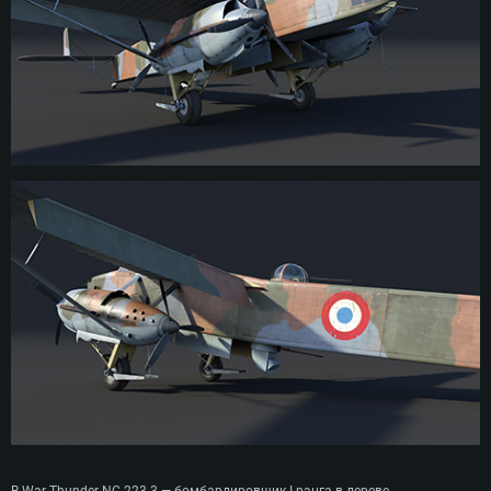
изменённой формы с увеличенной площадью и дополнительными
подкосами, мотогондолы были доработаны, а воздушным винтам
добавили коки. Самыми главными отличиями новой модели стали
двухкилевой хвост, огромная бомбовая нагрузка и пушечные турели для
защиты нижней и верхней полусфер. После успешных испытаний,
прошедших в 1937 году, самолёт был одобрен для запуска в серию, и в
период с декабря 1939 по март 1940 — т.е. до оккупации страны
фашистской Германией — французы успели построить 8 воздушных
монстров этой модели.
В War Thunder NC.223.3 — бомбардировщик I ранга в дереве