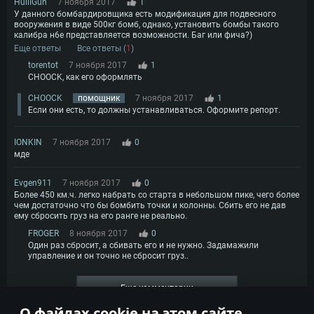
HullIGun
7 ноября 2017
1
У данного бомбардировщика есть модификация для подвесного
вооружения в виде 500кг бомб, однако, установить бомбы такого
калибра н6е представляется возможности. Баг или фича?)
Еще ответы
Все ответы (
1
)
torentot
7 ноября 2017
1
CHOOCK, как его оформлять
CHOOCK
помощник
7 ноября 2017
1
Если они есть, то должны устанавливаться. Оформите репорт.
IONKIN
7 ноября 2017
0
мде
Evgen911
7 ноября 2017
0
Более 450 км.ч. легко набрать со старта в небольшом пике, чего более
чем достаточно что бы бомбить точки и колонны. Сбить его не дав
ему сбросить груз на его ранге не реально.
FROGER
8 ноября 2017
0
Один раз сбросит, а сбивать его и не нужно. Задамажили
управление и он точно не сбросит груз..
Еще комментарии
О файлах cookie на этом сайте