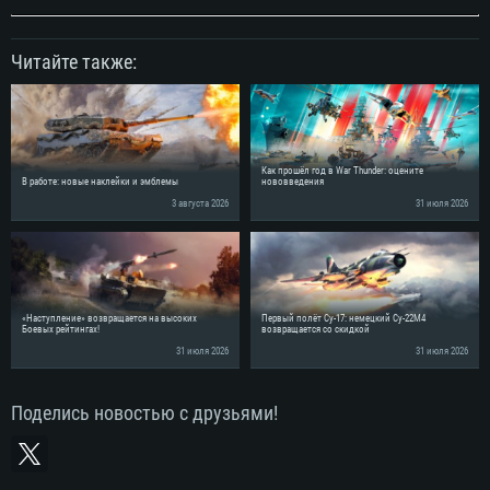
Читайте также:
Как прошёл год в War Thunder: оцените
В работе: новые наклейки и эмблемы
нововведения
3 августа 2026
31 июля 2026
«Наступление» возвращается на высоких
Первый полёт Су-17: немецкий Су-22М4
Боевых рейтингах!
возвращается со скидкой
31 июля 2026
31 июля 2026
Поделись новостью с друзьями!