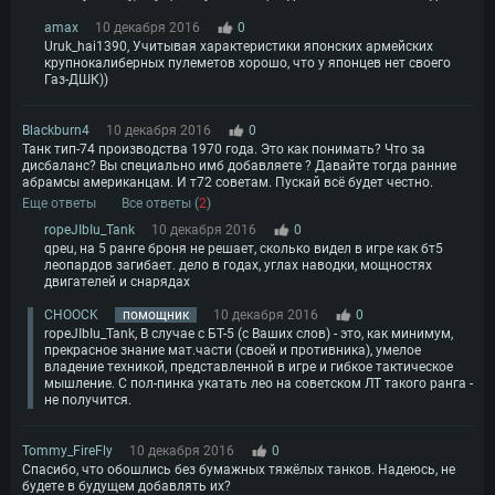
amax
10 декабря 2016
0
Uruk_hai1390, Учитывая характеристики японских армейских
крупнокалиберных пулеметов хорошо, что у японцев нет своего
Газ-ДШК))
Blackburn4
10 декабря 2016
0
Танк тип-74 производства 1970 года. Это как понимать? Что за
дисбаланс? Вы специально имб добавляете ? Давайте тогда ранние
абрамсы американцам. И т72 советам. Пускай всё будет честно.
Еще ответы
Все ответы (
2
)
ropeJIbIu_Tank
10 декабря 2016
0
qpeu, на 5 ранге броня не решает, сколько видел в игре как бт5
леопардов загибает. дело в годах, углах наводки, мощностях
двигателей и снарядах
CHOOCK
помощник
10 декабря 2016
0
ropeJIbIu_Tank, В случае с БТ-5 (с Ваших слов) - это, как минимум,
прекрасное знание мат.части (своей и противника), умелое
владение техникой, представленной в игре и гибкое тактическое
мышление. С пол-пинка укатать лео на советском ЛТ такого ранга -
не получится.
Tommy_FireFly
10 декабря 2016
0
Спасибо, что обошлись без бумажных тяжёлых танков. Надеюсь, не
будете в будущем добавлять их?