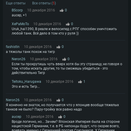
Еще ответы
Все ответы (
5
)
BScorp
10 декабря 2016
0
aucep, +1
XePaMoTo
10 декабря 2016
0
Uruk_hai1390, В реале и велосипед с РПГ способен уничтожить
любой танк. Всё дело в том кто у руля ))
fashistin
10 декабря 2016
0
а тяжолы танк похож на тигр
Neron26
10 декабря 2016
0
Если ты прокрутишь чуть вверх хотя бы эту страницу, не говоря о
том, чтобы искать другие, то ты сможешь убедиться - это
действительно Тигр
Teitoku_Harugawa
10 декабря 2016
1
Это и есть Тигр...
Neron26
10 декабря 2016
0
Я конечно не знаток, но получается что у японцев вообще тяжелых
танков не было? Пару-тройку все равно надо
aucep
10 декабря 2016
0
Вроде логично, но... Зачем? Японская Империя была на стороне
нацистской Германии, т.е. в РБ нипонцы будут, что скорее всего,
воевать именно с Германией против Союзников. У Германии