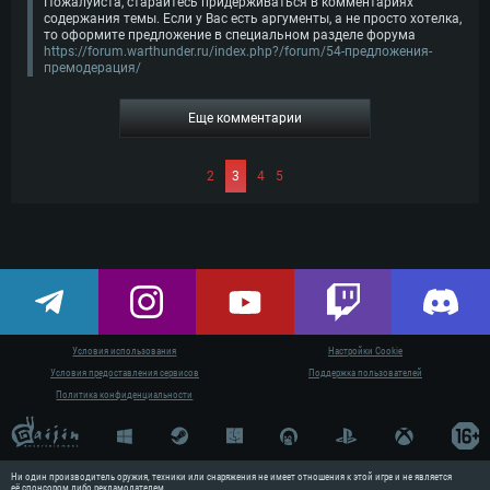
Пожалуйста, старайтесь придерживаться в комментариях
содержания темы. Если у Вас есть аргументы, а не просто хотелка,
то оформите предложение в специальном разделе форума
https://forum.warthunder.ru/index.php?/forum/54-предложения-
премодерация/
Еще комментарии
2
3
4
5
Условия использования
Настройки Cookie
Условия предоставления сервисов
Поддержка пользователей
Политика конфиденциальности
Ни один производитель оружия, техники или снаряжения не имеет отношения к этой игре и не является
её спонсором либо рекламодателем.