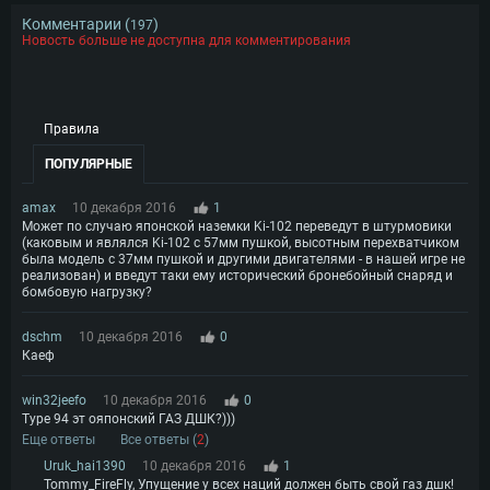
Комментарии (
)
197
Новость больше не доступна для комментирования
Правила
ПОПУЛЯРНЫЕ
amax
10 декабря 2016
1
Может по случаю японской наземки Ki-102 переведут в штурмовики
(каковым и являлся Ki-102 с 57мм пушкой, высотным перехватчиком
была модель с 37мм пушкой и другими двигателями - в нашей игре не
реализован) и введут таки ему исторический бронебойный снаряд и
бомбовую нагрузку?
dschm
10 декабря 2016
0
Каеф
win32jeefo
10 декабря 2016
0
Type 94 эт ояпонский ГАЗ ДШК?)))
Еще ответы
Все ответы (
2
)
Uruk_hai1390
10 декабря 2016
1
Tommy_FireFly, Упущение у всех наций должен быть свой газ дшк!