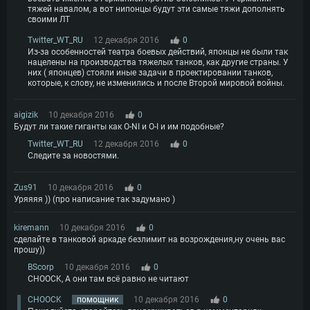
тяжей навалом, а вот нипонцы будут эти самые тяжи дополнять
своими ЛТ
Twitter_WT_RU
12 декабря 2016
0
Из-за особенностей театра боевых действий, японцы не были так
нацелены на производства тяжелых танков, как другие страны. У
них ( японцев) стояли иные задачи в проектировании танков,
которые, к слову, не изменились и после Второй мировой войны.
aigizik
10 декабря 2016
0
Будут ли такие гиганты как O-NI и O-I и им подобные?
Twitter_WT_RU
12 декабря 2016
0
Следите за новостями.
Zus91
10 декабря 2016
0
Уряяяя )) (про написание так задумано )
kiremann
10 декабря 2016
0
сделайте в танковой аркаде безлимит на возрождения,ну очень вас
прошу))
BScorp
10 декабря 2016
0
CHOOCK, А они там всё равно не читают
CHOOCK
помощник
10 декабря 2016
0