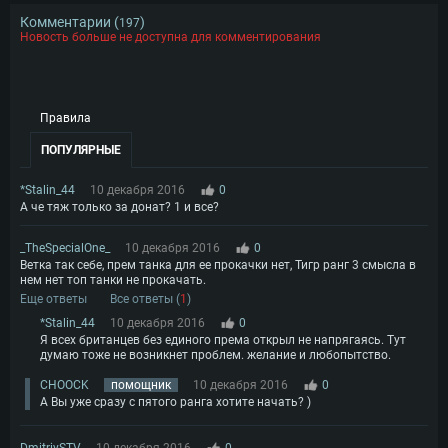
Комментарии (
)
197
Новость больше не доступна для комментирования
Правила
ПОПУЛЯРНЫЕ
*Stalin_44
10 декабря 2016
0
А че тяж только за донат? 1 и все?
_TheSpecialOne_
10 декабря 2016
0
Ветка так себе, прем танка для ее прокачки нет, Тигр ранг 3 смысла в
нем нет топ танки не прокачать.
Еще ответы
Все ответы (
1
)
*Stalin_44
10 декабря 2016
0
Я всех британцев без единого према открыл не напрягаясь. Тут
думаю тоже не возникнет проблем. желание и любопытство.
CHOOCK
помощник
10 декабря 2016
0
А Вы уже сразу с пятого ранга хотите начать? )