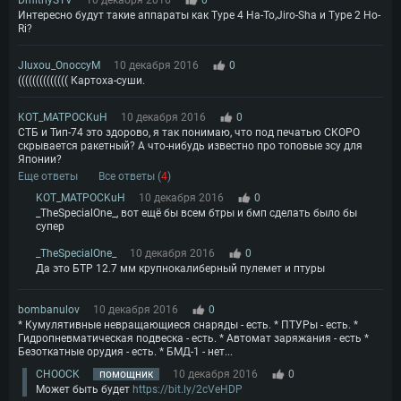
DmitriySTV
10 декабря 2016
0
Интересно будут такие аппараты как Type 4 Ha-To,Jiro-Sha и Type 2 Ho-
Ri?
JIuxou_OnoccyM
10 декабря 2016
0
(((((((((((((( Картоха-суши.
KOT_MATPOCKuH
10 декабря 2016
0
СТБ и Тип-74 это здорово, я так понимаю, что под печатью СКОРО
скрывается ракетный? А что-нибудь известно про топовые зсу для
Японии?
Еще ответы
Все ответы (
4
)
KOT_MATPOCKuH
10 декабря 2016
0
_TheSpecialOne_, вот ещё бы всем бтры и бмп сделать было бы
супер
_TheSpecialOne_
10 декабря 2016
0
Да это БТР 12.7 мм крупнокалиберный пулемет и птуры
bombanulov
10 декабря 2016
0
* Кумулятивные невращающиеся снаряды - есть. * ПТУРы - есть. *
Гидропневматическая подвеска - есть. * Автомат заряжания - есть *
Безоткатные орудия - есть. * БМД-1 - нет...
CHOOCK
помощник
10 декабря 2016
0
Может быть будет
https://bit.ly/2cVeHDP