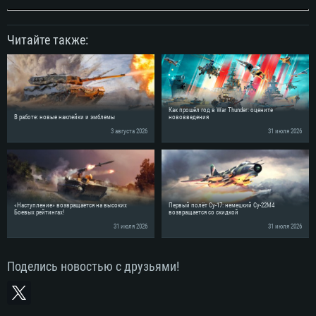
Читайте также:
Как прошёл год в War Thunder: оцените
В работе: новые наклейки и эмблемы
нововведения
3 августа 2026
31 июля 2026
«Наступление» возвращается на высоких
Первый полёт Су-17: немецкий Су-22М4
Боевых рейтингах!
возвращается со скидкой
31 июля 2026
31 июля 2026
Поделись новостью с друзьями!