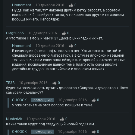
Hronomant
10 декабря 2016
0
Ну да, как же так, тут наконец другим ветку завозят, а советом
всего-лишь 2 нагибучих танка, в то время как другим не завезли
вообще ничего. Непорядок.
Oleg50665
10 декабря 2016
0
А что такое На-то 2 и Чи-Ри 3? Даже в Википедии их нет.
Hronomant
10 декабря 2016
0
В википедии (внезапно) много чего нет. Хотите знать - читайте
специализированную литературу, а в случае японской наземной
техники я бы вам советовал обходить стороной и отечественные
издания, посвященные данной теме, благо есть сонм вполне
достойных трудов на английском и японском языках.
TR3B
10 декабря 2016
0
будет ли возможность купить декоратор «Cакура» и декоратор «Шлем
самурая» отдельно??
CHOOCK
помощник
10 декабря 2016
0
Я уже отвечал на этот вопрос, поищите в теме.
NunterMk
10 декабря 2016
0
Какие танки будут под следующий новый год?Хмм...
CHOOCK
помощник
10 декабря 2016
0