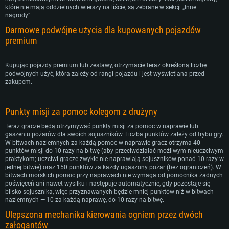
które nie mają oddzielnych wierszy na liście, są zebrane w sekcji „Inne
nagrody”.
Darmowe podwójne użycia dla kupowanych pojazdów
premium
Kupując pojazdy premium lub zestawy, otrzymacie teraz określoną liczbę
podwójnych użyć, która zależy od rangi pojazdu i jest wyświetlana przed
zakupem.
Punkty misji za pomoc kolegom z drużyny
Teraz gracze będą otrzymywać punkty misji za pomoc w naprawie lub
gaszeniu pożarów dla swoich sojuszników. Liczba punktów zależy od trybu gry.
W bitwach naziemnych za każdą pomoc w naprawie gracz otrzyma 40
punktów misji do 10 razy na bitwę (aby przeciwdziałać możliwym nieuczciwym
WYMAGANIA SYSTEMOWE
praktykom; uczciwi gracze zwykle nie naprawiają sojuszników ponad 10 razy w
jednej bitwie) oraz 150 punktów za każdy ugaszony pożar (bez ograniczeń). W
bitwach morskich pomoc przy naprawach nie wymaga od pomocnika żadnych
For PC
For MAC
poświęceń ani nawet wysiłku i następuje automatycznie, gdy pozostaje się
For Linux
blisko sojusznika, więc przyznawanych będzie mniej punktów niż w bitwach
naziemnych — 10 za każdą naprawę, do 10 razy na bitwę.
Minimalne
Minimalne
Minimalne
Ulepszona mechanika kierowania ogniem przez dwóch
załogantów
OS: Windows 10 (64 bit)
OS: Mac OS Big Sur 11.0 lub nowszy
OS: Ostatnie wydania 64bit Linux