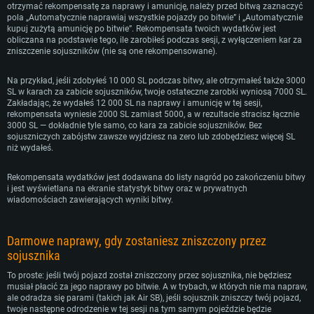
otrzymać rekompensatę za naprawy i amunicję, należy przed bitwą zaznaczyć
pola „Automatycznie naprawiaj wszystkie pojazdy po bitwie” i „Automatycznie
kupuj zużytą amunicję po bitwie”. Rekompensata twoich wydatków jest
obliczana na podstawie tego, ile zarobiłeś podczas sesji, z wyłączeniem kar za
zniszczenie sojuszników (nie są one rekompensowane).
Na przykład, jeśli zdobyłeś 10 000 SL podczas bitwy, ale otrzymałeś także 3000
SL w karach za zabicie sojuszników, twoje ostateczne zarobki wyniosą 7000 SL.
Zakładając, że wydałeś 12 000 SL na naprawy i amunicję w tej sesji,
rekompensata wyniesie 2000 SL zamiast 5000, a w rezultacie stracisz łącznie
3000 SL — dokładnie tyle samo, co kara za zabicie sojuszników. Bez
sojuszniczych zabójstw zawsze wyjdziesz na zero lub zdobędziesz więcej SL
niż wydałeś.
Rekompensata wydatków jest dodawana do listy nagród po zakończeniu bitwy
i jest wyświetlana na ekranie statystyk bitwy oraz w prywatnych
wiadomościach zawierających wyniki bitwy.
Darmowe naprawy, gdy zostaniesz zniszczony przez
sojusznika
To proste: jeśli twój pojazd został zniszczony przez sojusznika, nie będziesz
musiał płacić za jego naprawy po bitwie. A w trybach, w których nie ma napraw,
ale odradza się parami (takich jak Air SB), jeśli sojusznik zniszczy twój pojazd,
twoje następne odrodzenie w tej sesji na tym samym pojeździe będzie