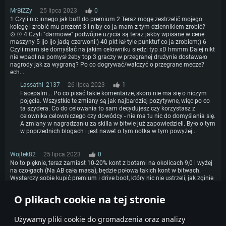
MrBiZZy
25 lipca 2023
0
1 Czyli nic innego jak buff do premium 2 Teraz mogę zestrzelić mojego
kolegę i zrobić mu prezent 3 I niby co ja mam z tym dziennikiem zrobić?
⊙.☉ 4 Czyli "darmowe" podwójne użycia są teraz jakby wpisane w cene
maszyny 5 ijo ijo jadą czerwoni:) 40 pkt łał tyle punktuf co ja zrobiem;) 6
Czyli mam sie domyślać na jakim celowniku siedzi typ xD hmmm Dalej nikt
nie wpadł na pomysł żeby top 3 graczy w przegranej drużynie dostawało
nagrody jak za wygraną? Po co dogrywać/walczyć o przegrane mecze?
ech....
Lassathi_2137
26 lipca 2023
1
Facepalm... Po co pisać takie komentarze, skoro nie ma się o niczym
pojęcia. Wszystkie te zmiany są jak najbardziej pozytywne, więc po co
ta szydera. Co do celowania to sam decydujesz czy korzystasz z
celownika celowniczego czy dowódcy - nie ma tu nic do domyślania się.
A zmiany w nagradzaniu za skilla w bitwie już zapowiedzieli. Było o tym
w poprzednich blogach i jest nawet o tym notka w tym powyżej...
Wojtek82
25 lipca 2023
0
No to pięknie, teraz zamiast 10-20% kont z botami na okolicach 9,0 i wyżej
na czołgach (Na AB cała masa), będzie połowa takich kont w bitwach.
Wystarczy sobie kupić premium i drive boot, który nic nie ustrzeli, jak zginie
to się zwróci koszt naprawy
O plikach cookie na tej stronie
1
Używamy pliki cookie do gromadzenia oraz analizy