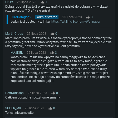
CriXx
25 lipca 2023
1
Dobra robota! Btw te 2 pierwsze grafiki są gdzieś do pobrania w większej
rozdzielczości? Grafik się spisał
EuroDoragon2
administrator
25 lipca 2023
3
Jeden jest dostępny w linku:
https://wt.link/EconomyWallpaper
MartinCroos
25 lipca 2023
0
Mam konto premium zawsze, ale rośnie dysproporcja troche pomiedzy free,
a premium graczami. Mimo wszystko równość i to, ze zarabia, expi sie dwa
razy szybciej, powinno wystarczyć dla kont premium.
MAJKEL
25 lipca 2023
3
konto premium nie ma wpływa na samą rozgrywke to że ktoś chce
zainwestowac swoje pieniądze w zamian za to zeby mieć je grze nie
robi różnić miedzy free a premium. Każda zmiana która pozytywnie
wpływa na gracza a nie miesza w mm czy samej bitwie jest na duzy
plus Póki nie robią ja w wot ze czołg premium=czołg masakrator jest
znakomicie i neich daja bonusy do zaróbków ile chca jak maja gracze
kupowac i zasilać konta gajjin
PerrKarlsson
25 lipca 2023
0
Całkiem porządne i pozytywne zmiany.
SUPER_M8
25 lipca 2023
0
To jest niesamowite