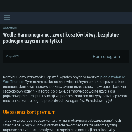
WIADOMOŚCI
Wedle Harmonogramu: zwrot kosztów bitwy, bezpłatne
podwójne użycia i nie tylko!
Harmonogram
25 lipca 2023
Kontynuujemy wdrażanie ulepszeń wymienionych w naszym
planie zmian w
War Thunder
. Tym razem czeka na was wiele różnych zmian: ulepszenia kont
premium, darmowe naprawy po zniszczeniu przez sojuszniczy ogień, bardziej
szczegółowy dziennik nagród po bitwie, darmowe podwójne użycia dla
pojazdów premium, punkty misji za pomoc członkom drużyny oraz ulepszona
mechanika kontroli ognia przez dwóch załogantów. Przedstawmy je!
Ulepszenia kont premium
Teraz wszyscy posiadacze konta premium otrzymają „ubezpieczenie”: jeśli
stracicie SL w wyniku bitwy, otrzymacie rekompensatę za automatyczną
naprawę pojazdu i automatyczne uzupełnienie amunicji po bitwie. Aby