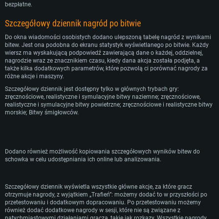
bezpłatne.
Szczegółowy dziennik nagród po bitwie
Do okna wiadomości osobistych dodano ulepszoną tabelę nagród z wynikami
bitew. Jest ona podobna do ekranu statystyk wyświetlanego po bitwie. Każdy
wiersz ma wyskakującą podpowiedź zawierającą dane o każdej, oddzielnej,
nagrodzie wraz ze znacznikiem czasu, kiedy dana akcja została podjęta, a
także kilka dodatkowych parametrów, które pozwolą ci porównać nagrody za
różne akcje i maszyny.
Szczegółowy dziennik jest dostępny tylko w głównych trybach gry:
zręcznościowe, realistyczne i symulacyjne bitwy naziemne; zręcznościowe,
realistyczne i symulacyjne bitwy powietrzne; zręcznościowe i realistyczne bitwy
morskie; Bitwy śmigłowców.
Dodano również możliwość kopiowania szczegółowych wyników bitew do
schowka w celu udostępniania ich online lub analizowania.
Szczegółowy dziennik wyświetla wszystkie główne akcje, za które gracz
otrzymuje nagrody, z wyjątkiem „Trafień”: możemy dodać to w przyszłości po
przetestowaniu i dodatkowym dopracowaniu. Po przetestowaniu możemy
również dodać dodatkowe nagrody w sesji, które nie są związane z
natychmiastowymi działaniami gracza, takie jak rozkazy. Wszystkie nagrody,