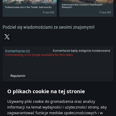
Natarcie powraca z wyższymi Klasyfikacjami
Podsumowanie roku w War Thunder: Oceń nowości
Bitewnymi!
31 lipca 2026
31 lipca 2026
Podziel się wiadomościami ze swoimi znajomymi!
Komentarze (
)
Komentarze będą wstępnie moderowane
0
Commenting is no longer available for this news
Regulamin
POPULARNE
O plikach cookie na tej stronie
Używamy pliki cookie do gromadzenia oraz analizy
informacji na temat wydajności i użyteczności strony, aby
zagwarantować funkcje mediów społecznościowych i w