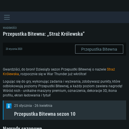
WIADOMOŚCI
Przepustka Bitewna: „Straż Królewska”
Przepustka Bitewna
23 stycznia 2023
Gwardziści, do broni! Dziesiąty sezon Przepustki Bitewnej o nazwie
Straż
Królewska
, rozpocznie się w War Thunder już wkrótce!
Logując się do gry, wykonując zadania i wyzwania, zdobywasz punkty, które
odblokowują poziomy Przepustki Bitewnej, a każdy poziom zawiera nagrodę!
Wśród nich - unikalne maszyny premium, oznaczenia, dekoracje 3D, ikona
profilu, ekran ładowania i tytuł!
25 stycznia - 26 kwietnia
Przepustka Bitewna sezon 10
Nagrody sezonowe