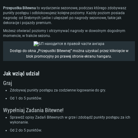
Procesor: Intel Core i7
Pamięć: 16 GB
Pamięć: 8 GB
Przepustka Bitewna
to wydarzenie sezonowe, podczas którego zdobywasz
Pamięć: 16 GB
punkty postępu i odblokowujesz kolejne poziomy. Każdy poziom posiada
Karta graficzna: Karta obsługująca DirectX 11: Nvidia GeForce 1060 lub
Karta graficzna: Radeon Vega II lub lepsza
nagrodę: od Srebrnych Lwów i ulepszeń po nagrody sezonowe, takie jak
lepsza, Radeon RX 570 lub lepsza
Karta graficzna: NVIDIA 1060 nowymi sterownikami (nie starsze niż 6
Połączenie sieciowe: Internet szerokopasmowy
dekoracje i pojazdy premium.
miesięcy) / podobna od AMD z nowymi sterownikami (nie starsze niż 6
Połączenie sieciowe: Internet szerokopasmowy
miesięcy) (minimalna rozdzielczość to 720p) ze wsparciem Vulkan
Dysk twardy: 62.2 GB (pełny klient)
Możesz otwierać poziomy i otrzymywać nagrody w dowolnym dogodnym
Dysk twardy: 62.2 GB (pełny klient)
momencie, w trakcie sezonu.
Połączenie sieciowe: Internet szerokopasmowy
Dysk twardy: 62.2 GB (pełny klient)
Dostęp do okna „Przepustki Bitewnej” można uzyskać przez kliknięcie w
blok promocyjny po prawej stronie ekranu hangaru.
Jak wziąć udział
Graj
Zdobywaj punkty postępu za codzienne logowanie do gry.
Od 1 do 5 punktów.
Wypełniaj Zadania Bitewne!
Sprawdź opisy Zadań Bitewnych w grze i zdobądź punkty postępu za ich
wykonanie.
Od 2 do 5 punktów.