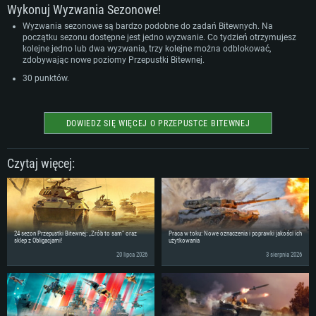
Wykonuj Wyzwania Sezonowe!
Wyzwania sezonowe są bardzo podobne do zadań Bitewnych. Na
początku sezonu dostępne jest jedno wyzwanie. Co tydzień otrzymujesz
kolejne jedno lub dwa wyzwania, trzy kolejne można odblokować,
zdobywając nowe poziomy Przepustki Bitewnej.
30 punktów.
DOWIEDZ SIĘ WIĘCEJ O PRZEPUSTCE BITEWNEJ
Czytaj więcej:
24 sezon Przepustki Bitewnej: „Zrób to sam” oraz
Praca w toku: Nowe oznaczenia i poprawki jakości ich
sklep z Obligacjami!
użytkowania
20 lipca 2026
3 sierpnia 2026