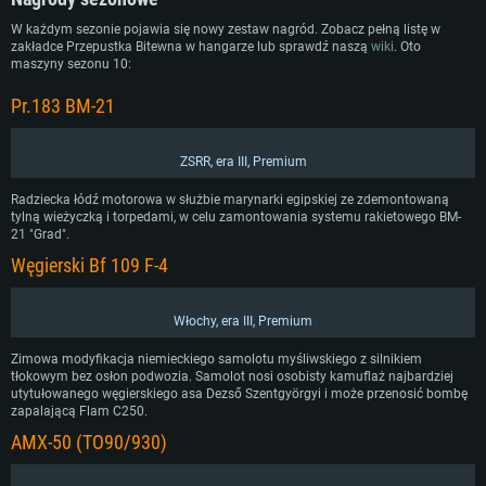
W każdym sezonie pojawia się nowy zestaw nagród. Zobacz pełną listę w
zakładce Przepustka Bitewna w hangarze lub sprawdź naszą
wiki
. Oto
maszyny sezonu 10:
Pr.183 BM-21
ZSRR, era III, Premium
Radziecka łódź motorowa w służbie marynarki egipskiej ze zdemontowaną
tylną wieżyczką i torpedami, w celu zamontowania systemu rakietowego BM-
21 "Grad".
Węgierski Bf 109 F-4
Włochy, era III, Premium
Zimowa modyfikacja niemieckiego samolotu myśliwskiego z silnikiem
tłokowym bez osłon podwozia. Samolot nosi osobisty kamuflaż najbardziej
utytułowanego węgierskiego asa Dezső Szentgyörgyi i może przenosić bombę
zapalającą Flam C250.
AMX-50 (TO90/930)