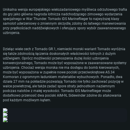
trzon niemieckich sił szturmowych. W służbie morskiej Tornado IDS służyły do
prowadzenia rozpoznania morskiego, jak również do atakowania celów
Unikalna wersja europejskiego wielozadaniowego myśliwca odrzutowego trafia
For PC
For MAC
nawodnych. W tym celu samolot otrzymał specjalne uzbrojenie i służył w
do gry jako główna nagroda lotnicza nadchodzącego zimowego wydarzenia
niemieckim lotnictwie morskim do 2005 roku, kiedy to jednostki wykorzystujące
For Linux
specjalnego w War Thunder. Tornado IDS Marineflieger to najwyższej klasy
Tornado zostały rozwiązane.
samolot uderzeniowy o zmiennym skrzydle, zdolny do łatwego manewrowania
Minimalne
Minimalne
Minimalne
przy prędkościach naddźwiękowych i oferujący spory wybór zaawansowanego
uzbrojenia.
OS: Windows 10 (64 bit)
OS: Mac OS Big Sur 11.0 lub nowszy
OS: Ostatnie wydania 64bit Linux
Procesor: Dual-Core 2.2 GHz
Procesor: Core i5, minimum 2.2GHz (Xeon nie jest wspierany)
Procesor: Dual-Core 2.4 GHz
Dzieląc wiele cech z Tornado GR.1, niemiecki morski wariant Tornado wyróżnia
Pamięć: 4GB
Pamięć: 6 GB
Pamięć: 4 GB
się także zdolnością łączenia doskonałych właściwości lotnych z dużym
udźwigiem. Oprócz możliwości przenoszenia dużej ilości uzbrojenia
Karta graficzna: Karta obsługująca DirectX 11: AMD Radeon 77XX / NVIDI
Karta graficzna: Intel Iris Pro 5200 (Mac) lub podobna od AMD/Nvidia.
Karta graficzna: NVIDIA 660 z nowymi sterownikami (nie starsze niż 6
konwencjonalnego, Tornado może być wyposażone w zaawansowane systemy
GeForce GTX 660. Minimalna rozdzielczość to 720p
Minimalna rozdzielczość to 720p.
miesięcy) / podobna od AMD z nowymi sterownikami (nie starsze niż 6
uzbrojenia. Chociaż wersja morska nie ma dostępu do bomb kierowanych,
miesięcy) (minimalna rozdzielczość to 720p) ze wsparciem Vulkan
może być wyposażona w zupełnie nowe pociski przeciwokrętowe AS.34
Połączenie sieciowe: Internet szerokopasmowy
Połączenie sieciowe: Internet szerokopasmowy
Kormoran z ogromnym ładunkiem materiałów wybuchowych. Ponadto, dwa
Połączenie sieciowe: Internet szerokopasmowy
Dysk twardy: 22.1 GB (minimalny klient)
Dysk twardy: 22.1 GB (minimalny klient)
działa 27 mm na pokładzie pozwalają Tornado nie tylko zachować pozycję w
Dysk twardy: 22.1 GB (minimalny klient)
walce powietrznej, ale także zadać spore straty jednostkom naziemnym
podczas nalotów z małej wysokości. Tornado IDS Marineflieger może
Rekomendowane
Rekomendowane
dodatkowo przenosić dwa pociski AIM-9L Sidewinder zdolne do atakowania
Rekomendowane
pod każdym możliwym kątem.
OS: Windows 10/11 (64 bit)
OS: Mac OS Big Sur 11.0 lub nowszy
OS: Ubuntu 20.04 64bit
Procesor: Intel Core i5 lub Ryzen 5 3600
Procesor: Intel Core i7 (Xeon nie jest wspierany)
Procesor: Intel Core i7
Pamięć: 16 GB
Pamięć: 8 GB
Pamięć: 16 GB
Karta graficzna: Karta obsługująca DirectX 11: Nvidia GeForce 1060 lub
Karta graficzna: Radeon Vega II lub lepsza
lepsza, Radeon RX 570 lub lepsza
Karta graficzna: NVIDIA 1060 nowymi sterownikami (nie starsze niż 6