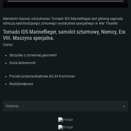
Niemiecki topowy odrzutowiec Tornado IDS Marineflieger jest główną nagrodą
lotniczą nadchodzącego zimowego wydarzenia specjalnego w War Thunder.
Tornado IDS Marineflieger, samolot szturmowy, Niemcy, Era
VIII. Maszyna specjalna.
Cechy:
Skrzydła o zmiennej geometrii
Duża ładowność
Pociski przeciwokrętowe AS.34 Kormoran
Naddźwiękowy
Historia
▼
Mniej więcej w tym samym czasie, gdy Luftwaffe zakupiło Tornado IDS,
niemiecka marynarka wojenna również złożyła zamówienie na około 110
samolotów. Wyposażając dwa skrzydła Marineflieger, Tornado w służbie
WYMAGANIA SYSTEMOWE
morskiej zastąpiły przestarzałe F-104 Starfighter, które wcześniej stanowiły