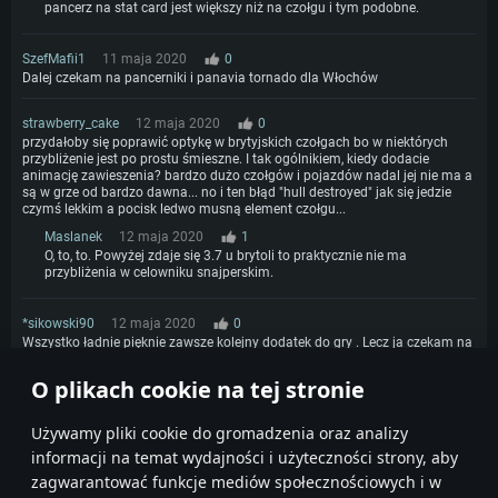
pancerz na stat card jest większy niż na czołgu i tym podobne.
SzefMafii1
11 maja 2020
0
Dalej czekam na pancerniki i panavia tornado dla Włochów
strawberry_cake
12 maja 2020
0
przydałoby się poprawić optykę w brytyjskich czołgach bo w niektórych
przybliżenie jest po prostu śmieszne. I tak ogólnikiem, kiedy dodacie
animację zawieszenia? bardzo dużo czołgów i pojazdów nadal jej nie ma a
są w grze od bardzo dawna... no i ten błąd "hull destroyed" jak się jedzie
czymś lekkim a pocisk ledwo musną element czołgu...
Maslanek
12 maja 2020
1
O, to, to. Powyżej zdaje się 3.7 u brytoli to praktycznie nie ma
przybliżenia w celowniku snajperskim.
*sikowski90
12 maja 2020
0
Wszystko ładnie pięknie zawsze kolejny dodatek do gry . Lecz ja czekam na
duże mapy na 10.3
O plikach cookie na tej stronie
1
Używamy pliki cookie do gromadzenia oraz analizy
informacji na temat wydajności i użyteczności strony, aby
zagwarantować funkcje mediów społecznościowych i w