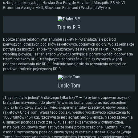
uzbrojenia skorzystają: Hawker Sea Fury, de Havilland Mosquito FB Mk VI,
Grumman Avenger Mk II, Blackburn Firebrand i Westland Wyvern.
Triplex R.P.
Dobrze znane pilotom War Thunder rakiety RP-3 znalazły się pośród
pierwszych lotniczych pocisków rakietowych, dodanych do gry. Wciąż jednakże
potrafią zaskoczyć! Triplex to nietuzinkowy zestaw trzech rakiet RP-3 ze
wspólną głowicą. Trafienie tego wytworu brytyjskiej pomysłowości odpowiada
trzem pociskom RP-3, trafiających jednocześnie. Triplex wybacza więcej
podczas celowania niż RP-3 i świetnie nadaje się do rozwalenia czegoś, co
przetrwa trafienie pojedynczą RP-3.
Uncle Tom
„Trzy rakiety w jednej? A dlaczego tylko trzy?” — To pytanie zapewne przyszło
brytyjskim inżynierom do głowy. W wyniku kontynuacji prac nad zespołem
Triplex Brytyjczycy stworzyli więc eksperymentalny, przeciwokrętowy pocisk
rakietowy Uncle Tom. Waga tego pocisku według wojskowego oznaczenia to
1000 funtów (454 kg), rzeczywista jest jednak nieco większa. Napęd zapewnia
6 silników, pochodzących z RP-3, tu są jednak zamknięte w cylindrycznej,
metalowej obudowie, zamiast być ze sobą prosto sczepione. Każdy silnik ma
osobną, wychodzącą poza obudowę dyszę w kształcie stożka. Głowica „Wuja
Toma” jest przeciwpancerna, z wypełnieniem kruszącym, zaprojektowana tak,