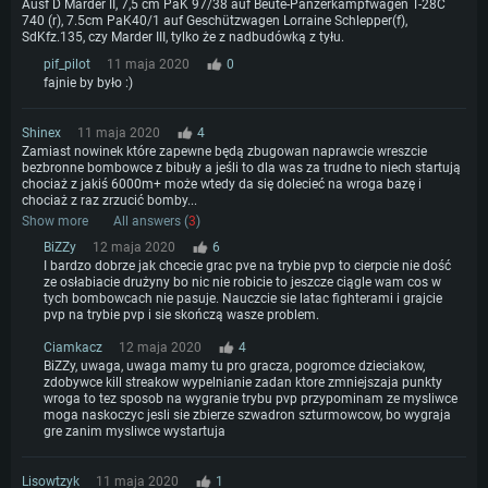
Ausf D Marder II, 7,5 cm PaK 97/38 auf Beute-Panzerkampfwagen T-28C
740 (r), 7.5cm PaK40/1 auf Geschützwagen Lorraine Schlepper(f),
SdKfz.135, czy Marder III, tylko że z nadbudówką z tyłu.
pif_pilot
11 maja 2020
0
fajnie by było :)
Shinex
11 maja 2020
4
Zamiast nowinek które zapewne będą zbugowan naprawcie wreszcie
bezbronne bombowce z bibuły a jeśli to dla was za trudne to niech startują
chociaż z jakiś 6000m+ może wtedy da się dolecieć na wroga bazę i
chociaż z raz zrzucić bomby...
Show more
All answers (
3
)
BiZZy
12 maja 2020
6
I bardzo dobrze jak chcecie grac pve na trybie pvp to cierpcie nie dość
ze osłabiacie drużyny bo nic nie robicie to jeszcze ciągle wam cos w
tych bombowcach nie pasuje. Nauczcie sie latac fighterami i grajcie
pvp na trybie pvp i sie skończą wasze problem.
Ciamkacz
12 maja 2020
4
BiZZy, uwaga, uwaga mamy tu pro gracza, pogromce dzieciakow,
zdobywce kill streakow wypelnianie zadan ktore zmniejszaja punkty
wroga to tez sposob na wygranie trybu pvp przypominam ze mysliwce
moga naskoczyc jesli sie zbierze szwadron szturmowcow, bo wygraja
gre zanim mysliwce wystartuja
Lisowtzyk
11 maja 2020
1