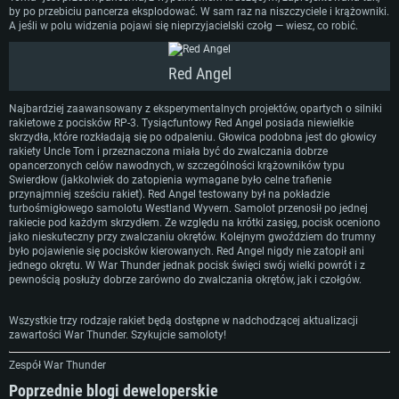
by po przebiciu pancerza eksplodować. W sam raz na niszczyciele i krążowniki.
A jeśli w polu widzenia pojawi się nieprzyjacielski czołg — wiesz, co robić.
Red Angel
Najbardziej zaawansowany z eksperymentalnych projektów, opartych o silniki
rakietowe z pocisków RP-3. Tysiącfuntowy Red Angel posiada niewielkie
skrzydła, które rozkładają się po odpaleniu. Głowica podobna jest do głowicy
rakiety Uncle Tom i przeznaczona miała być do zwalczania dobrze
opancerzonych celów nawodnych, w szczególności krążowników typu
Swierdłow (jakkolwiek do zatopienia wymagane było celne trafienie
przynajmniej sześciu rakiet). Red Angel testowany był na pokładzie
turbośmigłowego samolotu Westland Wyvern. Samolot przenosił po jednej
rakiecie pod każdym skrzydłem. Ze względu na krótki zasięg, pocisk oceniono
jako nieskuteczny przy zwalczaniu okrętów. Kolejnym gwoździem do trumny
było pojawienie się pocisków kierowanych. Red Angel nigdy nie zatopił ani
jednego okrętu. W War Thunder jednak pocisk święci swój wielki powrót i z
pewnością posłuży dobrze zarówno do zwalczania okrętów, jak i czołgów.
Wszystkie trzy rodzaje rakiet będą dostępne w nadchodzącej aktualizacji
zawartości War Thunder. Szykujcie samoloty!
Zespół War Thunder
Poprzednie blogi deweloperskie