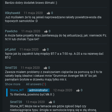
Bardzo dobry dodatek brawo ślimaki :)
IISkyhawkII
11 maja 2020
0
Już myślałem że to są jakieś naprowadzane rakiety powietrze-woda dla
topowych samolotów :D
Pawlicho
11 maja 2020
0
A może takie projekty Was zainteresują do tej aktualizacji, jak: niemiecki Pz.
IV/V lub chiński Type 64?
pif_pilot
11 maja 2020
0
fajnie jak by zapełnili lukę między BT-7 a a T-50 np. A-20 a na rezerwę dać
BT-2
Sirist720
11 maja 2020
0
Zawsze miałem problemy z zwalczaniem ciężarów za pomocą rp-3 to te
rakiety będą idealne i ciekawi mnie "Grumman Avenger Mk III" bo jak
pamiętam brytole w drzewku mają tylko mk ii.
Show more
All answers (
1
)
Stona_WT
administrator
12 maja 2020
0
To literówka, powinno być Mk II :)
Sirist720
13 maja 2020
0
Stona_WT, Może nie w temacie ale gdzie zgłosić błąd czy
niedociągnięcia typu: śmigła w samolocie kręcą się w złą stronę,