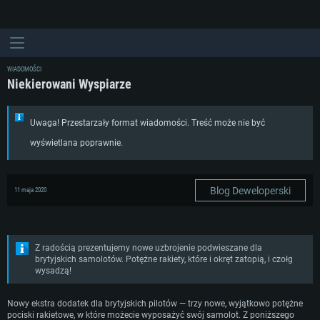
WIADOMOŚCI
Niekierowani Wyspiarze
Uwaga! Przestarzały format wiadomości. Treść może nie być
wyświetlana poprawnie.
Blog Deweloperski
11 maja 2020
Z radością prezentujemy nowe uzbrojenie podwieszane dla
brytyjskich samolotów. Potężne rakiety, które i okręt zatopią, i czołg
wysadzą!
Nowy ekstra dodatek dla brytyjskich pilotów — trzy nowe, wyjątkowo potężne
pociski rakietowe, w które możecie wyposażyć swój samolot. Z poniższego