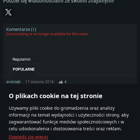
Podziel się wiadomościami ze swoimi znajomymi!
Pamięć: 16 GB
Karta graficzna: Karta obsługująca DirectX 11: Nvidia GeForce 1060 lub
Karta graficzna: Radeon Vega II lub lepsza
lepsza, Radeon RX 570 lub lepsza
Karta graficzna: NVIDIA 1060 nowymi sterownikami (nie starsze niż 6
Połączenie sieciowe: Internet szerokopasmowy
miesięcy) / podobna od AMD z nowymi sterownikami (nie starsze niż 6
Połączenie sieciowe: Internet szerokopasmowy
miesięcy) (minimalna rozdzielczość to 720p) ze wsparciem Vulkan
Dysk twardy: 62.2 GB (pełny klient)
Dysk twardy: 62.2 GB (pełny klient)
Komentarze (
)
Połączenie sieciowe: Internet szerokopasmowy
1
Commenting is no longer available for this news
Dysk twardy: 62.2 GB (pełny klient)
Regulamin
POPULARNE
andrzejk
17 sierpnia 2018
4
Będzie Rulo6000 ???
O plikach cookie na tej stronie
1
Używamy pliki cookie do gromadzenia oraz analizy
informacji na temat wydajności i użyteczności strony, aby
zagwarantować funkcje mediów społecznościowych i w
celu udoskonalenia i dostosowania treści oraz reklam.
Dowiedz się więcej