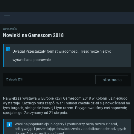
WIADOMOŚCI
Nowinki na Gamescom 2018
Uwaga! Przestarzały format wiadomości. Treść może nie być
wyświetlana poprawnie.
Informacja
17 sierpnia 2018
Największa wystawa w Europie, czyli Gamescom 2018 w Kolonii już niedługo
wystartuje. Każdego roku zespół War Thunder chętnie dzieli się nowościami na
tych targach, nie będzie inaczej i tym razem. Przygotowaliśmy coś naprawdę
specjalnego! Zaczynamy od 21 sierpnia.
Wasi najpopularniejsi blogerzy i youtuberzy będą razem z nami,
odkrywając i prezentując doświadczenia z dodatków nadchodzących
do gry. A to wszystko na żywo!