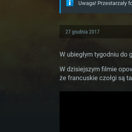
Uwaga! Przestarzały f
27 grudnia 2017
W ubiegłym tygodniu do gr
W dzisiejszym filmie op
że francuskie czołgi są t