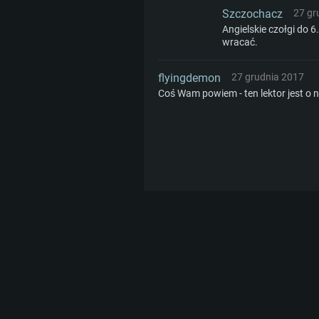
Szczochacz
27 gr
Angielskie czołgi do 6
wracać.
flyingdemon
27 grudnia 2017
Coś Wam powiem - ten lektor jest o n