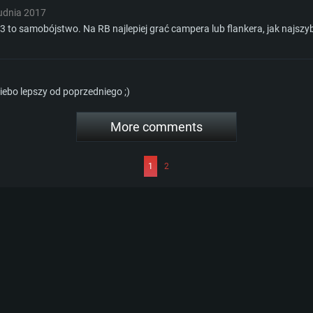
udnia 2017
.3 to samobójstwo. Na RB najlepiej grać campera lub flankera, jak najszybci
iebo lepszy od poprzedniego ;)
More comments
1
2