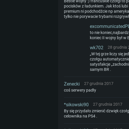
to 720p) ze wsparciem Vulkan
Bestie wojny :) francuskie czołgi to 
Połączenie sieciowe: Internet 
pocisków z ładunkiem. Jak ktoś lubi g
premium ni podchodźcie np amerykani
Dysk twardy: 22.1 GB (minimalny 
Połączenie sieciowe: Internet 
tylko nie porywacie trybami rozgry
Dysk twardy: 22.1 GB (minimalny 
excommunicatedP
Dysk twardy: 22.1 GB (minimalny 
to nie koniec,najbard
koniec II wojny był w B
wk702
28 grudnia
„W tej grze liczy się j
czołgu automatycznie
satysfakcje „zachodni
samym BR .
Zenecki
27 grudnia 2017
coś serwery padły
*sikowski90
27 grudnia 2017
By się przydało zmienić dzwięk czołg
celownika na PS4 .