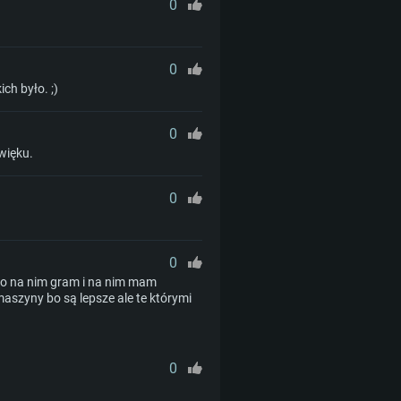
0
0
ch było. ;)
0
więku.
0
0
y bo na nim gram i na nim mam
maszyny bo są lepsze ale te którymi
0