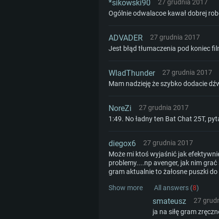
*sikowski90
27 grudnia 2017
Ogólnie odwalacoe kawał dobrej rob
ADVADER
27 grudnia 2017
Jest błąd tłumaczenia pod koniec film
WladThunder
27 grudnia 2017
Mam nadzieję że szybko dodacie dź
NoreZi
27 grudnia 2017
1:49. No ładny ten Bat Chat 25T, pyta
diegox6
27 grudnia 2017
Może mi ktoś wyjaśnić jak efektywnie
problemy....np avenger, jak nim grać
gram aktualnie to żałosne puszki do 
Show more
All answers (
8
)
smateusz
27 grud
ja na siłę gram zręcz