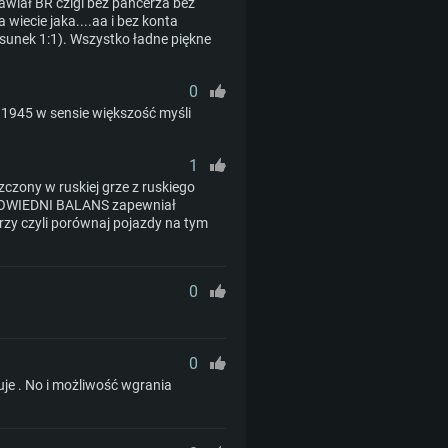
rciem Vulkan
stawiał BR czlgi bez pancerza bez
 wiecie jaka....aa i bez konta
osunek 1:1). Wszystko ładne piękne
GB (pełny klient)
owe: Internet szerokopasmowy
0
GB (pełny klient)
5.1945 w sensie większość myśli
1
iszczony w ruskiej grze z ruskiego
DPOWIEDNI BALANS zapewniał
rzy czyli porównaj pojazdy na tym
0
0
uje . No i możliwość wgrania