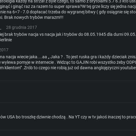
to 720p) ze wspa
patologia każdy na strzał z byle czego, to samo z brytolami 5.7 6.3 kto u
szerokopasmowy
inąć i ginąć raz za razem to super sprawa?W tej grze liczy się jedna nacja
e na 6=7 - 7.0 dopłacać trzeba do wygranej bitwy ( gdy osiągnie się st
klient)
Dysk twardy: 62.2 
szerokopasmowy
Połączenie sieci
wki. Brak nowych trybów marazm!!!
klient)
L
28 grudnia 2017
klient)
Dysk twardy: 62.2 
ziej brak trybów nacja vs nacja jak i trybów do 08.05.1945 dla durni 09.0
erlinie
 2017
edna nacja wiecie jaka....aa „ Jaka ? . To jest ruska gra i każdy dzieciak zn
 wylewa pomyje w internecie . Widząc to GAJIN robi wszystko żeby O
m klientom” .Zrób to czego nie robią już od dawna anglojęzyczni youtube
ów USA bo troszkę dziwnie chodzą . Na YT czy w tv jakoś inaczej to prac