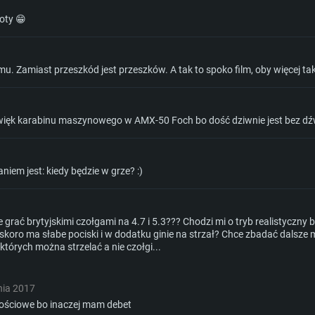
oty 😁
u. Zamiast przeszkód jest przeszków. A tak to spoko film, oby więcej taki
więk karabinu maszynowego w AMX-50 Foch bo dość dziwnie jest bez dź
niem jest: kiedy będzie w grze? :)
 grać brytyjskimi czołgami na 4.7 i 5.3??? Chodzi mi o tryb realistyczn
 skoro ma słabe pociski i w dodatku ginie na strzał? Chce zbadać dalsze 
których można strzelać a nie czołgi...
nia 2017
nościowe bo inaczej mam debet