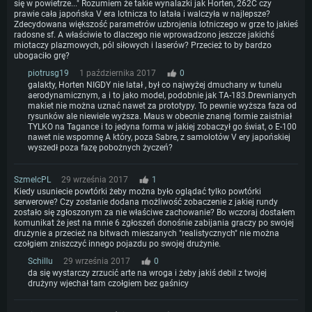
się w powietrze..." Rozumiem że takie wynalazki jak Horten, 262C czy
prawie cała japońska V era lotnicza to latała i walczyła w najlepsze?
Zdecydowana większość parametrów uzbrojenia lotniczego w grze to jakieś
radosne sf. A właściwie to dlaczego nie wprowadzono jeszcze jakichś
miotaczy plazmowych, pól siłowych i laserów? Przecież to by bardzo
ubogaciło grę?
piotrusg19
1 października 2017
0
galakty, Horten NIGDY nie latał , był co najwyżej dmuchany w tunelu
aerodynamicznym, a i to jako model, podobnie jak TA-183.Drewnianych
makiet nie można uznać nawet za prototypy. To pewnie wyższa faza od
rysunków ale niewiele wyższa. Maus w obecnie znanej formie zaistniał
TYLKO na Tagance i to jedyna forma w jakiej zobaczył go świat, o E-100
nawet nie wspomnę A który, poza Sabre, z samolotów V ery japońskiej
wyszedł poza fazę pobożnych życzeń?
SzmelcPL
29 września 2017
1
Kiedy usuniecie powtórki żeby można było oglądać tylko powtórki
serwerowe? Czy zostanie dodana możliwość zobaczenie z jakiej rundy
zostało się zgłoszonym za nie właściwe zachowanie? Bo wczoraj dostałem
komunikat że jest na mnie 6 zgłoszeń donośnie zabijania graczy po swojej
drużynie a przecież na bitwach mieszanych "realistycznych" nie można
czołgiem zniszczyć innego pojazdu po swojej drużynie.
Schillu
29 września 2017
0
da się wystarczy zrzucić arte na wroga i żeby jakiś debil z twojej
drużyny wjechał tam czołgiem bez gaśnicy