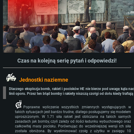
Czas na kolejną serię pytań i odpowiedzi!
Jednostki naziemne
Dlaczego eksplozja bomb, rakiet i pocisków HE nie bierze pod uwagę kąta nach
linii oporu. Przez ten błąd bomby i rakiety niszczą czołgi od dołu kiedy traf
Poprawne wyliczenie wszystkich zmiennych występujących w
takich sytuacjach jest bardzo trudne, dlatego posługujemy się modelem
uproszczonym. W 1.71 siła rakiet jest obliczana na takich samych
zasadach jak bomby, czyli zależy od ilości ładunku wybuchowego oraz
całkowitej masy pocisku. Porównując do wcześniejszej wersji ich siła
została obniżona. By wyeliminować czołg z użytku w zasięgu 10