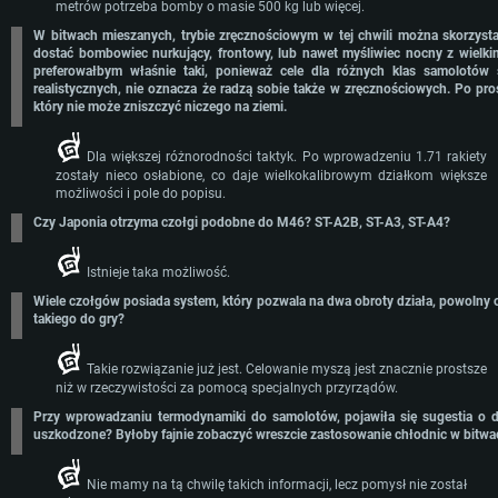
metrów potrzeba bomby o masie 500 kg lub więcej.
W bitwach mieszanych, trybie zręcznościowym w tej chwili można skorzys
dostać bombowiec nurkujący, frontowy, lub nawet myśliwiec nocny z wielk
preferowałbym właśnie taki, ponieważ cele dla różnych klas samolotów 
realistycznych, nie oznacza że radzą sobie także w zręcznościowych. Po pro
który nie może zniszczyć niczego na ziemi.
Dla większej różnorodności taktyk. Po wprowadzeniu 1.71 rakiety
zostały nieco osłabione, co daje wielkokalibrowym działkom większe
możliwości i pole do popisu.
Czy Japonia otrzyma czołgi podobne do M46? ST-A2B, ST-A3, ST-A4?
Istnieje taka możliwość.
Wiele czołgów posiada system, który pozwala na dwa obroty działa, powolny ora
takiego do gry?
Takie rozwiązanie już jest. Celowanie myszą jest znacznie prostsze
niż w rzeczywistości za pomocą specjalnych przyrządów.
Przy wprowadzaniu termodynamiki do samolotów, pojawiła się sugestia o do
uszkodzone? Byłoby fajnie zobaczyć wreszcie zastosowanie chłodnic w bitwa
Nie mamy na tą chwilę takich informacji, lecz pomysł nie został