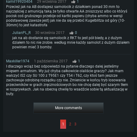
kamil19920404
29 września 2017
1
Przecież jak na AB dostajesz samolocik z działkiem ponad 30 mm to
najczęściej z amunicją taką że tylko otwarte AA zniszczysz albo co któryś
pocisk coś grubszego przebije od kartki papieru (chyba ammo w wersji
podstawowej zawsze jest) jak nie da się przebić Kugelblitza od góry (10-
30mm) to jest katastrofa
JulianPL_R
30 września 2017
0
jak na ab dostanie się samolocik z RKT to jest pół biedy, a z dużym
działem to nic nie zrobie. według mnie każdy samolot z dużym działem
powinien mieć 3 bomby.
Maxkiller1974
1 października 2017
1
I dlaczego wciąż bez odpowiedzi na pytanie dlaczego dalej jesteśmy
mięsem armatnim. Wy już chyba całkowicie olaliście graczy? Jak mam
walczyć IS2 czy SU 100 z T95E1 czy T54 i T62, czy ktoś tam jeszcze
zachowuje odrobinę rozsądku czy nie. Zmienicie w końcu tryb losowania
przeciwników w grach zręcznościowych bo nie chcę dalej być szarym tłem
w rozgrywkach. Jak na obecną chwilę to wsadźcie sobie tą aktualizację w
buty.
More comments
1
2
3