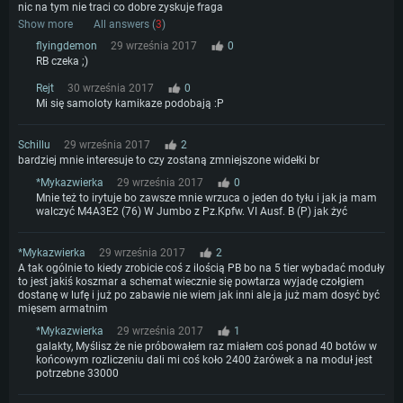
nic na tym nie traci co dobre zyskuje fraga
Show more
All answers (
3
)
flyingdemon
29 września 2017
0
RB czeka ;)
Rejt
30 września 2017
0
Mi się samoloty kamikaze podobają :P
Schillu
29 września 2017
2
bardziej mnie interesuje to czy zostaną zmniejszone widełki br
*Mykazwierka
29 września 2017
0
Mnie też to irytuje bo zawsze mnie wrzuca o jeden do tyłu i jak ja mam
walczyć M4A3E2 (76) W Jumbo z Pz.Kpfw. VI Ausf. B (P) jak żyć
*Mykazwierka
29 września 2017
2
A tak ogólnie to kiedy zrobicie coś z ilością PB bo na 5 tier wybadać moduły
to jest jakiś koszmar a schemat wiecznie się powtarza wyjadę czołgiem
dostanę w lufę i już po zabawie nie wiem jak inni ale ja już mam dosyć być
mięsem armatnim
*Mykazwierka
29 września 2017
1
galakty, Myślisz że nie próbowałem raz miałem coś ponad 40 botów w
końcowym rozliczeniu dali mi coś koło 2400 żarówek a na moduł jest
potrzebne 33000