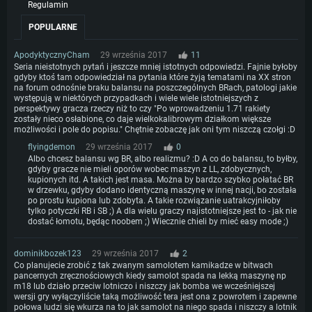
Regulamin
POPULARNE
ApodyktycznyCham
29 września 2017
11
Seria nieistotnych pytań i jeszcze mniej istotnych odpowiedzi. Fajnie byłoby
gdyby ktoś tam odpowiedział na pytania które żyją tematami na XX stron
na forum odnośnie braku balansu na poszczególnych BRach, patologi jakie
występują w niektórych przypadkach i wiele wiele istotniejszych z
perspektywy gracza rzeczy niż to czy "Po wprowadzeniu 1.71 rakiety
zostały nieco osłabione, co daje wielkokalibrowym działkom większe
możliwości i pole do popisu." Chętnie zobaczę jak oni tym niszczą czołgi :D
flyingdemon
29 września 2017
0
Albo chcesz balansu wg BR, albo realizmu? :D A co do balansu, to byłby,
gdyby gracze nie mieli oporów wobec maszyn z LL, zdobycznych,
kupionych itd. A takich jest masa. Można by bardzo szybko połatać BR
w drzewku, gdyby dodano identyczną maszynę w innej nacji, bo została
po prostu kupiona lub zdobyta. A takie rozwiązanie uatrakcyjniłoby
tylko potyczki RB i SB ;) A dla wielu graczy najistotniejsze jest to - jak nie
dostać łomotu, będąc noobem ;) Wiecznie chieli by mieć easy mode ;)
dominikbozek123
29 września 2017
2
Co planujecie zrobić z tak zwanym samolotem kamikadze w bitwach
pancernych zręcznościowych kiedy samolot spada na lekką maszynę np
m18 lub działo przeciw lotniczo i niszczy jak bomba we wcześniejszej
wersji gry wyłączyliście taką możliwość tera jest ona z powrotem i zapewne
połowa ludzi się wkurza na to jak samolot na niego spada i niszczy a lotnik