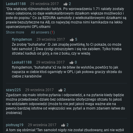
Laska81188
29 września 2017
2
"Dla większej różnorodności taktyk. Po wprowadzeniu 1.71 rakiety zostały
nieco osłabione, co daje wielkokalibrowym działkom większe możliwości i
pole do popisu." Co za BZDURA samoloty z wielkokalibrowymi działkami są
prawie bezużyteczne na AB, co najwyżej można nimi kamikadze na lekko
opancerzonymi OPL-otkami
Show more
All answers (
1
)
flyingdemon
29 września 2017
5
Że zrobię "buhahaha" :D Jak znajdę powtórkę, to Ci pokaże, co może
taki samolot ;) Dwa czołgi zniszczyłem i się nie zabiłem. Tylko trzeba
strzelać kadłub od góry, a nie z boku, czy w wieżę.
Laska81188
29 września 2017
0
flyingdemon, "buhahaha"x2 na ile bitew ile wylotów, powtórz to jak
naparza w ciebie ktoś ogarnięty w OPL i jak połowa graczy strzela do
ciebie z karabinów
szary225
29 września 2017
2
Zgadzam się mało istotne pytania i odpowiedzi, a na pytanie kiedy będzie
można przeładować działo bez oddawania idiotycznego strzału to jakoś
nie widziałem odpowiedzi (może to nie jest jakoś mega ważne ale na
pewno bardziej istotne od większości ww. pytań a moim zdaniem łatwe do
zrobienia)
piotrusg19
29 września 2017
2
A tom się obśmiał:"Ten samolot nigdy nie został zbudowany, ani nie wzbił