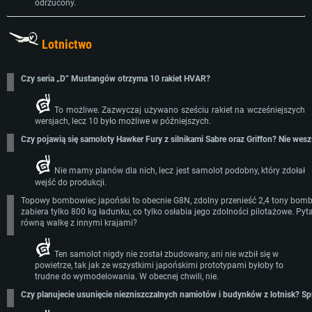
odrzucony.
Lotnictwo
Czy seria „D” Mustangów otrzyma 10 rakiet HVAR?
To możliwe. Zazwyczaj używano sześciu rakiet na wcześniejszych
wersjach, lecz 10 było możliwe w późniejszych.
Czy pojawią się samoloty Hawker Fury z silnikami Sabre oraz Griffon? Nie wesz
Nie mamy planów dla nich, lecz jest samolot podobny, który zdołał
wejść do produkcji.
Topowy bombowiec japoński to obecnie G8N, zdolny przenieść 2,4 tony bomb
zabiera tylko 800 kg ładunku, co tylko osłabia jego zdolności pilotażowe. 
równą walkę z innymi krajami?
Ten samolot nigdy nie został zbudowany, ani nie wzbił się w
powietrze, tak jak ze wszystkimi japońskimi prototypami byłoby to
trudne do wymodelowania. W obecnej chwili, nie.
Czy planujecie usunięcie niezniszczalnych namiotów i budynków z lotnisk? S