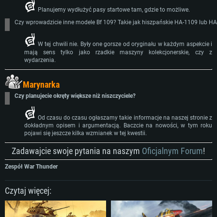
Planujemy wydłużyć pasy startowe tam, gdzie to możliwe.
Czy wprowadzicie inne modele Bf 109? Takie jak hiszpańskie HA-1109 lub H
W tej chwili nie. Były one gorsze od oryginału w każdym aspekcie i
mają sens tylko jako rzadkie maszyny kolekcjonerskie, czy z
wydarzenia.
Marynarka
Czy planujecie okręty większe niż niszczyciele?
Od czasu do czasu ogłaszamy takie informacje na naszej stronie z
dokładnym opisem i argumentacją. Baczcie na nowości, w tym roku
pojawi się jeszcze kilka wzmianek w tej kwestii.
Zadawajcie swoje pytania na naszym
Oficjalnym Forum
!
Zespół War Thunder
Czytaj więcej: