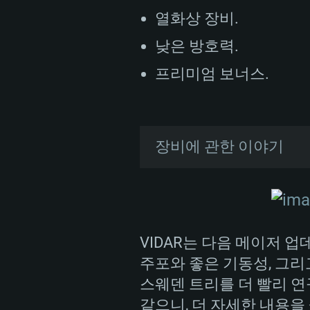
열화상 장비.
낮은 방호력.
프리미엄 보너스.
장비에 관한 이야기
PC
K9은 북한이 장거리 사격이
최소사양
최소사양
최소사양
그레이드된 포병전력을 가
는 국방과학연구소의 주도
지시하였습니다. 개발은 1
VIDAR는 다음 메이저 
운영체제: Windows 10 (64 bit)
운영체제: Mac OS Big Sur 11.0
운영체제: 64bit Linux 중 최신 
드러냈습니다. 그 후 성공
주포와 좋은 기동성, 그리
이 취역하였습니다.
스웨덴 트리를 더 빨리 연
프로세서: 2.2 GHz 듀얼코어 이
프로세서: 최소 2.2 GHz의 Core i5 
프로세서: 2.4 GHz 듀얼코어
같으니, 더 자세한 내용