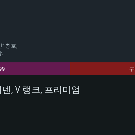
” 칭호;
.
99
구
웨덴, V 랭크, 프리미엄