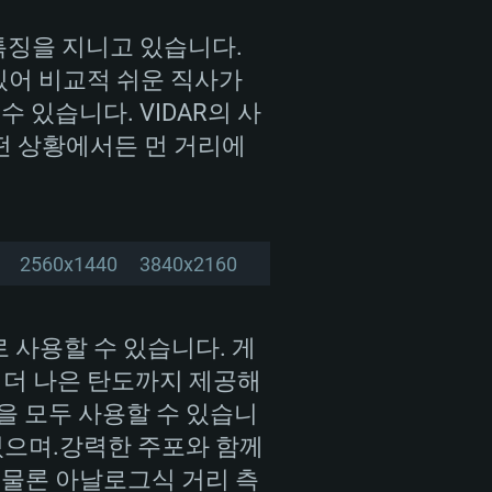
 꽤나 큰 성공을 거두어
상
있기도 합니다. 2015년,
특징을 지니고 있습니다.
한 K9을 도입하게 됩니
고 있어 비교적 쉬운 직사가
tX 11 이상을 지원하는 Nvidia
kan 을 지원하고, 최신 그래픽 드라
 24문의 수출 계약을 체결
 있습니다. VIDAR의 사
 또는 AMD RX 570 혹은 그 이상
을 지원하는 Radeon Vega II 이
DIA 1060 (6개월 미만) 혹은 그
떤 상황에서든 먼 거리에
 가지며 최신 그래픽 드라이버를
밴드 인터넷
 570 (6개월 미만; 최소사양 지원
격을 담당하고 있으며, 현재
밴드 인터넷
.2 GB (전체 클라이언트)
2560x1440
3840x2160
.2 GB (전체 클라이언트)
밴드 인터넷
.2 GB (전체 클라이언트)
로 사용할 수 있습니다. 게
론 더 나은 탄도까지 제공해
종을 모두 사용할 수 있습니
있으며.강력한 주포와 함께
 물론 아날로그식 거리 측