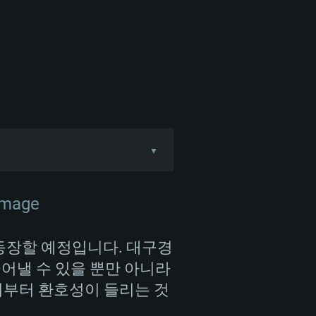
항
▼
Linux
107과 K55보다 한 층 업
다. 당시 대한민국 국방부
운 기동화력장비의 개발을
 첫 시제 차량이 모습을
 등장할 예정입니다. 대구경
0/11 (64 bit)
ig Sur 11.0
.04 64bit
 1999년에는 초도 양산분
끌어낼 수 있을 뿐만 아니라
써부터 환호성이 들리는 것
re i5 또는 Ryzen 5 3600 이상
 (Intel Xeon 은 지원하지 않습니
e i7