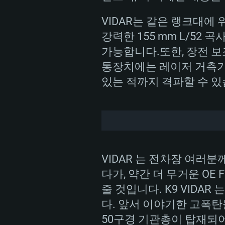
원하지 않습니다)
K9은 대한민국 내의 수
메모리: 4GB
메모리: 4 GB
다양한 국가에서 K9을 운용
VIDAR는 같은 랭크대에
메모리: 6 GB
포병 전력의 현대화를 추
강력한 155 mm L/52
그래픽 카드: DirectX 11 이상을
그래픽 카드: Vulkan 을 지원하
다. 2017년에는 노르웨
가능합니다.또한, 장전 보조
Radeon 77XX / NVIDIA GeForc
그래픽 카드: Metal 을 지원하는 Intel
이버를 지원하는 NVIDIA 660 (
하게 됩니다.
통장치에는 레이저 거측기
해상도: 720p
(Mac), 혹은 이와 비슷한 성능을
와 동급의 성능을 가지며 최신 
있는 적까지 격파할 수 있
의 AMD/Nvidia. 최소 해상도: 72
지원하는 AMD (6개월 미만; 최
노르웨이군에 의해 K9 V
네트워크: 브로드밴드 인터넷
720p)
총 28대의 장비가 현역으
네트워크: 브로드밴드 인터넷
여유 저장 공간: 22.1 GB (최소
네트워크: 브로드밴드 인터넷
여유 저장 공간: 22.1 GB (최소
여유 저장 공간: 22.1 GB (최소
VIDAR 는 전차장 여러분
다가, 약간 더 무거운 OE
줄 것입니다. K9 VIDA
다. 앞서 이야기한 고폭탄
50구경 기관총이 탑재되어