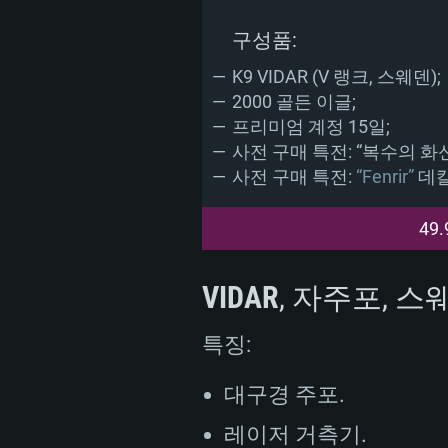
구성품:
K9 VIDAR (V 랭크, 스웨덴);
2000 골든 이글;
프리미엄 계정 15일;
사전 구매 특전: “복수의 화신
사전 구매 특전:
“Fenrir”
데칼
49.
VIDAR
, 자주포, 스
특징:
대구경 주포.
레이저 거측기.