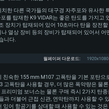
다)
요를 충족시킨 훌륭한 장비였으며 해외 시장에서도
메모리: 16 GB 이
메모리: 16 GB
 중에 있으며, 일부 국가는 라이센스 생산 중에 
 위치한 다른 국가들의 대구경 자주포와 유사한 
메모리: 8 GB
진하던 노르웨이는 비교 테스트에서 우위를 차지
 곡사포를 탑재한 K9 VIDAR는 좋은 탄도를 가지
 지원하는 AMD
고, 최신 그래픽 드라
그래픽 카드: Direc
그래픽 카드: Vul
이제 사통장치 등 다양한 개수가 적용된 K9 자주포
 장치가 탑재되어 있어 10초마다 탄을 장전할 수
e GT 660. 최소 사양
 Iris Pro 5200
6개월 미만) 혹은 그
GeForce 1060,
그래픽 카드: Metal
이버를 지원하는 NVI
나 열상 장비 등의 장비가 탑재되어 있어서 어
 가지는 Mac 버전
그래픽 드라이버를
상
와 동급의 성능을
네트워크: 브로드
습니다.
0p
소사양 지원 해상도
지원하는 AMD RX
IDAR 로 명명된 K9은 노르웨이군의 장거리 포
네트워크: 브로드
해상도 720p) 이상
로 운용 중이라고 합니다.
여유 저장 공간: 62
월페이퍼 다운로드:
1920x1080
 클라이언트)
여유 저장 공간: 62
네트워크: 브로드
 클라이언트)
 클라이언트)
여유 저장 공간: 62
께 친숙한 155 mm M107 고폭탄을 기본 포탄으
 F3 고폭탄을 사용할 경우, 더 많은 폭약량은 물
R 는 프리미엄 보너스는 물론 구매 즉시 2가지 탄
들과 더불어 근접 신관, 연막탄까지 사용할 수 
 있어 항공기를 상대할 때 사용할 수 있는 것은