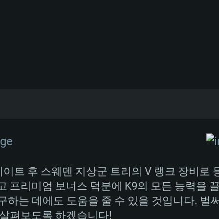
시스템 요구사
MAC
 가능한 M1978 곡산포를 개발하자, 구식화된 M
권장 사양
권장 사양
권장 사양
지기 위해 1980년대부터 개발에 착수하였습니
 하에 수많은 제조업체들과 협력하면서 새로
989년부터 공식적으로 시작되었으며 1996년에
업데이트 후 스웨덴 지상군 트리의 V 랭크 장비로
버전
운영체제: Windows 1
운영체제: Mac OS B
운영체제: Ubuntu 20
적인 시험을 거친 K9은 1998년부터 양산되었고,
고 프리미엄 보너스 덕분에 K9의 모든 능력을 
구하는 데에도 도움을 줄 수 있을 것입니다. 벌
상
(Intel Xeon 은 지
프로세서: Intel Co
프로세서: Core i7
프로세서: Intel Cor
을 살펴보도록 하겠습니다!