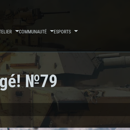
TELIER
COMMUNAUTÉ
ESPORTS
rigé! №79