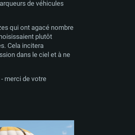
 marqueurs de véhicules
zes qui ont agacé nombre
 REQUISE
oisissaient plutôt
s. Cela incitera
ssion dans le ciel et à ne
Pour Linux
- merci de votre
e
e
e
 (64 bit)
r 11.0 ou plus récent
64bit
Core i5 ou Ryzen5 3600 et plus
i7 (Les processeurs Intel Xeon
Core i7
rtés)