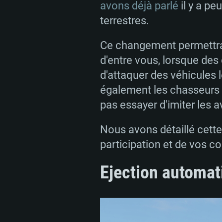
avons déjà parlé
il y a pe
terrestres.
Ce changement permettra
CONFIGU
d'entre vous, lorsque de
d'attaquer des véhicules 
également les chasseurs d'
Pour PC
pas essayer d'imiter les a
Nous avons détaillé cette
Minimum
Minimum
Minimum
participation et de vos 
Ejection automat
OS: Windows 10 (64 bit)
OS: Mac OS Big Sur 11.0 ou plus
OS: Les configurations Linux 64 b
modernes
Processeur: Dual-Core 2.2 GHz
Processeur: Core i5, minimum 2
processeurs Intel Xeon ne sont 
Processeur: Dual-Core 2.4 GHz