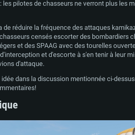
u: les pilotes de chasseurs ne verront plus les
 de réduire la fréquence des attaques kamika
RATION SYSTÈME
s chasseurs censés escorter des bombardiers ch
légers et des SPAAG avec des tourelles ouverte
interception et d'escorte à s'en tenir à leur mi
Pour MAC
vions d'attaque.
 idée dans la discussion mentionnée ci-dessus 
Recommandé
Recommandé
Recommandé
commentaires!
ique
 récent
its les plus
OS: Windows 10/11
OS: Mac OS Big Su
OS: Ubuntu 20.04 
.2GHz (Les
Processeur: Intel 
Processeur: Core 
Processeur: Intel 
pas supportés)
ne sont pas suppo